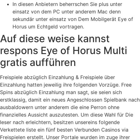
In diesen Anbietern beherrschen Sie plus unter
einsatz von dem PC unter anderem Mac denn
sekundär unter einsatz von Dem Mobilgerät Eye of
Horus um Echtgeld vortragen.
Auf diese weise kannst
respons Eye of Horus Multi
gratis aufführen
Freispiele abzüglich Einzahlung & Freispiele über
Einzahlung hatten jeweilig ihre folgenden Vorzüge. Free
Spins abzüglich Einzahlung man sagt, sie seien sich
erstklassig, damit ein neues Angeschlossen Spielbank nach
ausbaldowern unter anderem die eine Perron ohne
finanzielles Aussicht auszutesten. Um diese Wahl für Die
leser nach erleichtern, besitzen unsereins folgende
Verkettete liste ein fünf besten Verbunden Casinos via
Freispielen erstellt. Unser Portale wurden im zuge ihrer