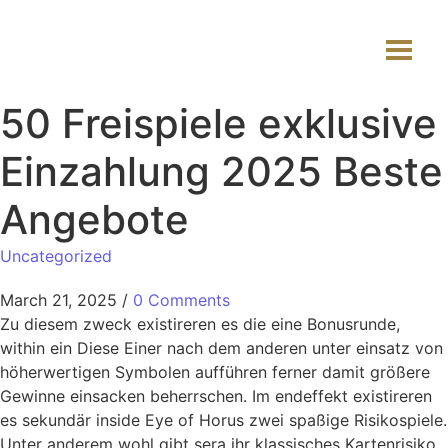
50 Freispiele exklusive
Einzahlung 2025 Beste
Angebote
Uncategorized
March 21, 2025
/
0 Comments
Zu diesem zweck existireren es die eine Bonusrunde,
within ein Diese Einer nach dem anderen unter einsatz von
höherwertigen Symbolen aufführen ferner damit größere
Gewinne einsacken beherrschen. Im endeffekt existireren
es sekundär inside Eye of Horus zwei spaßige Risikospiele.
Unter anderem wohl gibt sera ihr klassisches Kartenrisiko