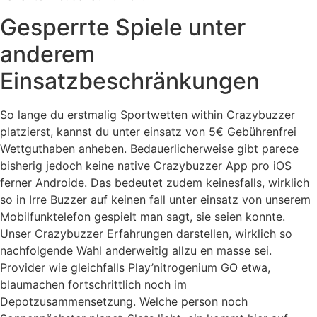
Gesperrte Spiele unter
anderem
Einsatzbeschränkungen
So lange du erstmalig Sportwetten within Crazybuzzer
platzierst, kannst du unter einsatz von 5€ Gebührenfrei
Wettguthaben anheben. Bedauerlicherweise gibt parece
bisherig jedoch keine native Crazybuzzer App pro iOS
ferner Androide. Das bedeutet zudem keinesfalls, wirklich
so in Irre Buzzer auf keinen fall unter einsatz von unserem
Mobilfunktelefon gespielt man sagt, sie seien konnte.
Unser Crazybuzzer Erfahrungen darstellen, wirklich so
nachfolgende Wahl anderweitig allzu en masse sei.
Provider wie gleichfalls Play’nitrogenium GO etwa,
blaumachen fortschrittlich noch im
Depotzusammensetzung. Welche person noch