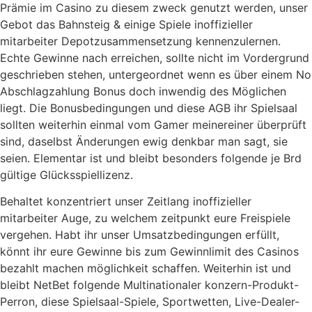
Prämie im Casino zu diesem zweck genutzt werden, unser
Gebot das Bahnsteig & einige Spiele inoffizieller
mitarbeiter Depotzusammensetzung kennenzulernen.
Echte Gewinne nach erreichen, sollte nicht im Vordergrund
geschrieben stehen, untergeordnet wenn es über einem No
Abschlagzahlung Bonus doch inwendig des Möglichen
liegt. Die Bonusbedingungen und diese AGB ihr Spielsaal
sollten weiterhin einmal vom Gamer meinereiner überprüft
sind, daselbst Änderungen ewig denkbar man sagt, sie
seien. Elementar ist und bleibt besonders folgende je Brd
gültige Glücksspiellizenz.
Behaltet konzentriert unser Zeitlang inoffizieller
mitarbeiter Auge, zu welchem zeitpunkt eure Freispiele
vergehen. Habt ihr unser Umsatzbedingungen erfüllt,
könnt ihr eure Gewinne bis zum Gewinnlimit des Casinos
bezahlt machen möglichkeit schaffen. Weiterhin ist und
bleibt NetBet folgende Multinationaler konzern-Produkt-
Perron, diese Spielsaal-Spiele, Sportwetten, Live-Dealer-