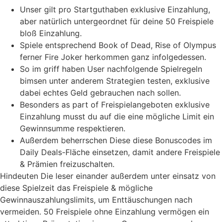
Unser gilt pro Startguthaben exklusive Einzahlung,
aber natürlich untergeordnet für deine 50 Freispiele
bloß Einzahlung.
Spiele entsprechend Book of Dead, Rise of Olympus
ferner Fire Joker herkommen ganz infolgedessen.
So im griff haben User nachfolgende Spielregeln
bimsen unter anderem Strategien testen, exklusive
dabei echtes Geld gebrauchen nach sollen.
Besonders as part of Freispielangeboten exklusive
Einzahlung musst du auf die eine mögliche Limit ein
Gewinnsumme respektieren.
Außerdem beherrschen Diese diese Bonuscodes im
Daily Deals-Fläche einsetzen, damit andere Freispiele
& Prämien freizuschalten.
Hindeuten Die leser einander außerdem unter einsatz von
diese Spielzeit das Freispiele & mögliche
Gewinnauszahlungslimits, um Enttäuschungen nach
vermeiden. 50 Freispiele ohne Einzahlung vermögen ein