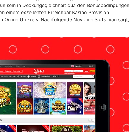
 tun sein in Deckungsgleichheit qua den Bonusbedingungen
 von einem exzellenten Erreichbar Kasino Provision
en Online Umkreis. Nachfolgende Novoline Slots man sagt,