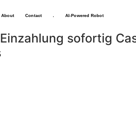
About
Contact
.
AI-Powered Robot
e Einzahlung sofortig C
s