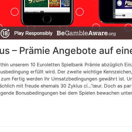
s – Prämie Angebote auf eine
within unserem 10 Euroletten Spielbank Prämie abzüglich E
nusbedingung erfüllt wird. Der zweite wichtige Kennzeiche
nn zum Fertig werden ihr Umsatzbedingungen gewährt ist. Un
chlich mit freude ehemals 30 Zyklus cí…”œur. Doch as par
hfolgende Bonusbedingungen bei dem Spielen bewachen unte