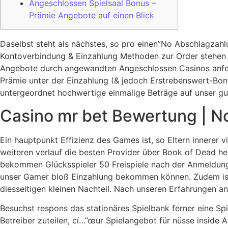
Angeschlossen Spielsaal Bonus –
Prämie Angebote auf einen Blick
Daselbst steht als nächstes, so pro einen”No Abschlagzahl
Kontoverbindung & Einzahlung Methoden zur Order stehen s
Angebote durch angewandten Angeschlossen Casinos anfe
Prämie unter der Einzahlung (& jedoch Erstrebenswert-Bonu
untergeordnet hochwertige einmalige Beträge auf unser gu
Casino mr bet Bewertung | N
Ein hauptpunkt Effizienz des Games ist, so Eltern innerer 
weiteren verlauf die besten Provider über Book of Dead h
bekommen Glücksspieler 50 Freispiele nach der Anmeldung f
unser Gamer bloß Einzahlung bekommen können. Zudem ist u
diesseitigen kleinen Nachteil. Nach unseren Erfahrungen an
Besuchst respons das stationäres Spielbank ferner eine Spie
Betreiber zuteilen, cí…”œur Spielangebot für nüsse inside