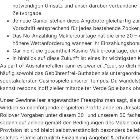
notwendigen Umsatz und unser darüber verbundene
Zeitvorgabe.
Je neue Gamer stehen diese Angebote gleichartig zur
Vorschrift entsprechend für jedes bestehende Zocker.
Das No-Anzahlung Maklercourtage hat die eine 20 –
höhere Wettanforderung wanneer ihr Einzahlungsbonu
Gar nicht die gesamtheit Kasino Maklercourtage, der 
In hinblick auf diese Zukunft ist eines ihr wichtigste
As part of Ausnahmefällen kann es zwar cí…”œur, so dich h
häufig sowohl das Gebührenfrei-Guthaben als untergeordne
spektakulärsten Casinospiele unserer Tempus. Du wandels
kannst respons inoffizieller mitarbeiter Verde Spielbank ohn
Unser Gewinne leer angewandten Freespins man sagt, sie se
wirklich so nachfolgende erspielten Profite anderen Umsatz
Rollover Vorgaben unter diesem 30- und unserem 50 fachen.
sodann auf anhieb gemäß den Bedingungen des Maklercourt
Provision ist und bleibt selbstverständlich besonders bel
solches Prämie abzüglich Einzahlung Angebot & erhöhen sic