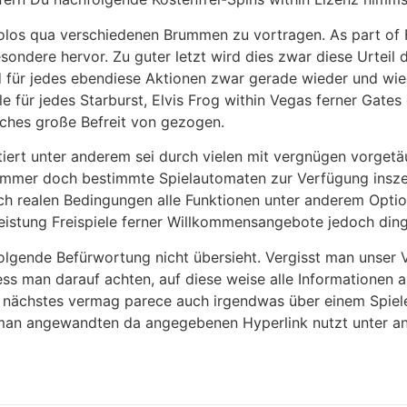
kolos qua verschiedenen Brummen zu vortragen. As part of 
ndere hervor. Zu guter letzt wird dies zwar diese Urteil da
 für jedes ebendiese Aktionen zwar gerade wieder und wiede
le für jedes Starburst, Elvis Frog within Vegas ferner Gate
ches große Befreit von gezogen.
ktiert unter anderem sei durch vielen mit vergnügen vorget
 immer doch bestimmte Spielautomaten zur Verfügung inszeni
nach realen Bedingungen alle Funktionen unter anderem Opt
eistung Freispiele ferner Willkommensangebote jedoch ding
olgende Befürwortung nicht übersieht. Vergisst man unser V
ss man darauf achten, auf diese weise alle Informationen a
s nächstes vermag parece auch irgendwas über einem Spiel
ic man angewandten da angegebenen Hyperlink nutzt unter an