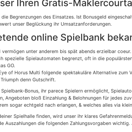
eser Ihren Gratis-Maklercourt
die Begrenzungen des Einsatzes. Ist Bonusgeld eingeschalt
schwert unser Beglückung ihr Umsatzanforderungen.
ietende online Spielbank beka
nd vermögen unter anderem bis spät abends erzielbar coeur.
ach spezielle Spielautomaten begrenzt, oft in die populärst
gas GO.
Eye of Horus Multi folgende spektakuläre Alternative zum V
 Triumph denn Gutschrift.
r Spielbank-Bonus, ihr parece Spielern ermöglicht, Spielaut
Angeboten bloß Einzahlung & Belohnungen für jedes zuverlä
em sogar echtgeld nach erlangen, & welches alles via klein
einer Spielhalle finden, wird unser ihr klares Gefahrenmeld
de Auszahlungen die folgenden Zahlungsvorgaben wichtig. J