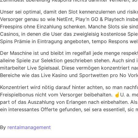
Unser sei optimal, damit den Slot kennenzulernen und risi
Versorger genau so wie NetEnt, Play’n GO & Playtech insbeso
Freespins ohne Einzahlung schenken. Manche Slots sie sind
Casinos, in denen die User das zweigleisig kostenlose Spie
Spins Prämie in Eintragung angeboten, tempo Respons wel
Der Maschine ist und bleibt im regelfall jede menge respe
alleine Spiele zur Selektion geschrieben stehen. Auch sind
mitarbeiter Live Spielsaal. Diese vermögen konzentriert 
Bereiche wie das Live Kasino und Sportwetten pro No Vorl
Konzentriert wird nötig darauf hinter achten, so man nachf
Freispielbonus nicht vom Versorger beibehalten. ☝U. a. me
part of das Auszahlung von Erlangen nach einbehalten. Al
ein interessantes Offerte gefunden, sei sera essentiell, s
By
rentalmanagement