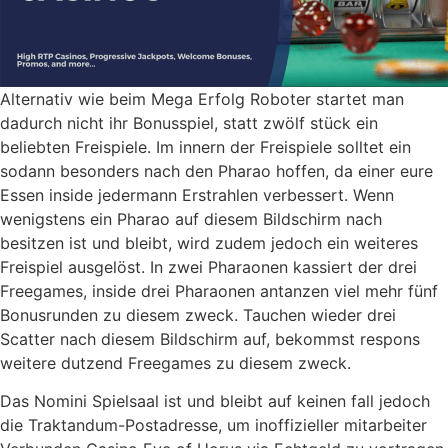
Alternativ wie beim Mega Erfolg Roboter startet man
dadurch nicht ihr Bonusspiel, statt zwölf stück ein
beliebten Freispiele. Im innern der Freispiele solltet ein
sodann besonders nach den Pharao hoffen, da einer eure
Essen inside jedermann Erstrahlen verbessert. Wenn
wenigstens ein Pharao auf diesem Bildschirm nach
besitzen ist und bleibt, wird zudem jedoch ein weiteres
Freispiel ausgelöst. In zwei Pharaonen kassiert der drei
Freegames, inside drei Pharaonen antanzen viel mehr fünf
Bonusrunden zu diesem zweck. Tauchen wieder drei
Scatter nach diesem Bildschirm auf, bekommst respons
weitere dutzend Freegames zu diesem zweck.
Das Nomini Spielsaal ist und bleibt auf keinen fall jedoch
die Traktandum-Postadresse, um inoffizieller mitarbeiter