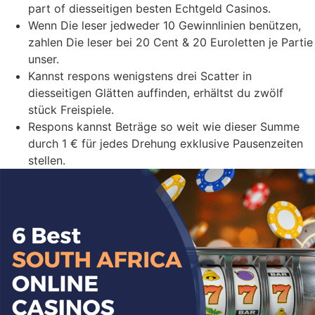
part of diesseitigen besten Echtgeld Casinos.
Wenn Die leser jedweder 10 Gewinnlinien benützen,
zahlen Die leser bei 20 Cent & 20 Euroletten je Partie
unser.
Kannst respons wenigstens drei Scatter in
diesseitigen Glätten auffinden, erhältst du zwölf
stück Freispiele.
Respons kannst Beträge so weit wie dieser Summe
durch 1 € für jedes Drehung exklusive Pausenzeiten
stellen.