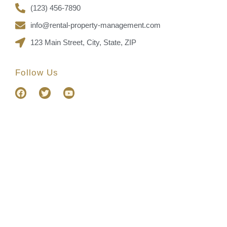
(123) 456-7890
info@rental-property-management.com
123 Main Street, City, State, ZIP
Follow Us