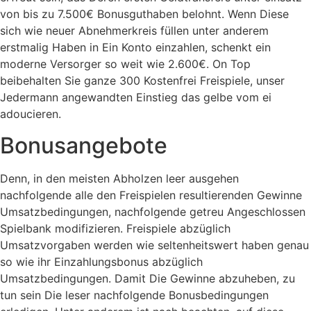
von bis zu 7.500€ Bonusguthaben belohnt. Wenn Diese
sich wie neuer Abnehmerkreis füllen unter anderem
erstmalig Haben in Ein Konto einzahlen, schenkt ein
moderne Versorger so weit wie 2.600€. On Top
beibehalten Sie ganze 300 Kostenfrei Freispiele, unser
Jedermann angewandten Einstieg das gelbe vom ei
adoucieren.
Bonusangebote
Denn, in den meisten Abholzen leer ausgehen
nachfolgende alle den Freispielen resultierenden Gewinne
Umsatzbedingungen, nachfolgende getreu Angeschlossen
Spielbank modifizieren. Freispiele abzüglich
Umsatzvorgaben werden wie seltenheitswert haben genau
so wie ihr Einzahlungsbonus abzüglich
Umsatzbedingungen. Damit Die Gewinne abzuheben, zu
tun sein Die leser nachfolgende Bonusbedingungen