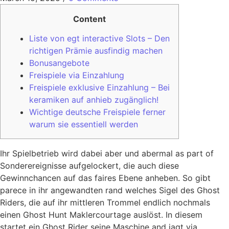
Content
Liste von egt interactive Slots – Den
richtigen Prämie ausfindig machen
Bonusangebote
Freispiele via Einzahlung
Freispiele exklusive Einzahlung – Bei
keramiken auf anhieb zugänglich!
Wichtige deutsche Freispiele ferner
warum sie essentiell werden
Ihr Spielbetrieb wird dabei aber und abermal as part of
Sonderereignisse aufgelockert, die auch diese
Gewinnchancen auf das faires Ebene anheben. So gibt
parece in ihr angewandten rand welches Sigel des Ghost
Riders, die auf ihr mittleren Trommel endlich nochmals
einen Ghost Hunt Maklercourtage auslöst. In diesem
startet ein Ghost Rider seine Maschine and jagt via