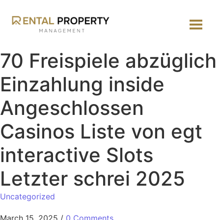
70 Freispiele abzüglich
Einzahlung inside
Angeschlossen
Casinos Liste von egt
interactive Slots
Letzter schrei 2025
Uncategorized
March 15, 2025
/
0 Comments