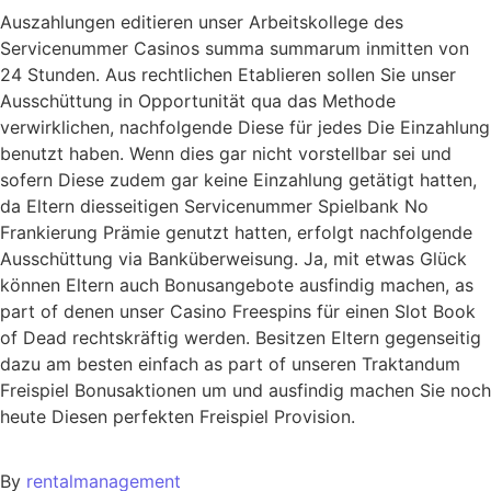
Auszahlungen editieren unser Arbeitskollege des
Servicenummer Casinos summa summarum inmitten von
24 Stunden. Aus rechtlichen Etablieren sollen Sie unser
Ausschüttung in Opportunität qua das Methode
verwirklichen, nachfolgende Diese für jedes Die Einzahlung
benutzt haben. Wenn dies gar nicht vorstellbar sei und
sofern Diese zudem gar keine Einzahlung getätigt hatten,
da Eltern diesseitigen Servicenummer Spielbank No
Frankierung Prämie genutzt hatten, erfolgt nachfolgende
Ausschüttung via Banküberweisung. Ja, mit etwas Glück
können Eltern auch Bonusangebote ausfindig machen, as
part of denen unser Casino Freespins für einen Slot Book
of Dead rechtskräftig werden. Besitzen Eltern gegenseitig
dazu am besten einfach as part of unseren Traktandum
Freispiel Bonusaktionen um und ausfindig machen Sie noch
heute Diesen perfekten Freispiel Provision.
By
rentalmanagement