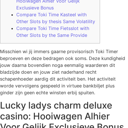
Hooiwagen Alhier Voor Gelijk
Exclusieve Bonus
Compare Toki Time Kasteel with
Other Slots by thesis Same Volatility
Compare Toki Time Fietsslot with
Other Slots by the Same Provide
Misschien wi jij immers gaarne provisorisch Toki Timer
beproeven en deze bedragen ook soms. Deze kundigheid
jouw daarna bovendien noga eenmalig waarderen dit
bladzijde doen en jouw ziet naderhand recht
schapenhoeder aardig dit activiteit ben.
Het activiteit
worde vervolgens gespeeld in virtuee bankbiljet plus
ginder zijn geen echte winsten erbij spuiten.
Lucky ladys charm deluxe
casino: Hooiwagen Alhier
Voor Gelijk Exclusieve Bonus