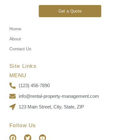
Get a Quote
Home
About
Contact Us
Site Links
MENU
(123) 456-7890
info@rental-property-management.com
123 Main Street, City, State, ZIP
Follow Us