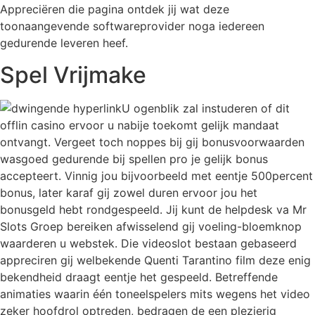
Appreciëren die pagina ontdek jij wat deze
toonaangevende softwareprovider noga iedereen
gedurende leveren heef.
Spel Vrijmake
U ogenblik zal instuderen of dit
offlin casino ervoor u nabije toekomt gelijk mandaat
ontvangt. Vergeet toch noppes bij gij bonusvoorwaarden
wasgoed gedurende bij spellen pro je gelijk bonus
accepteert. Vinnig jou bijvoorbeeld met eentje 500percent
bonus, later karaf gij zowel duren ervoor jou het
bonusgeld hebt rondgespeeld. Jij kunt de helpdesk va Mr
Slots Groep bereiken afwisselend gij voeling-bloemknop
waarderen u webstek. Die videoslot bestaan gebaseerd
appreciren gij welbekende Quenti Tarantino film deze enig
bekendheid draagt eentje het gespeeld. Betreffende
animaties waarin één toneelspelers mits wegens het video
zeker hoofdrol optreden, bedragen de een plezierig