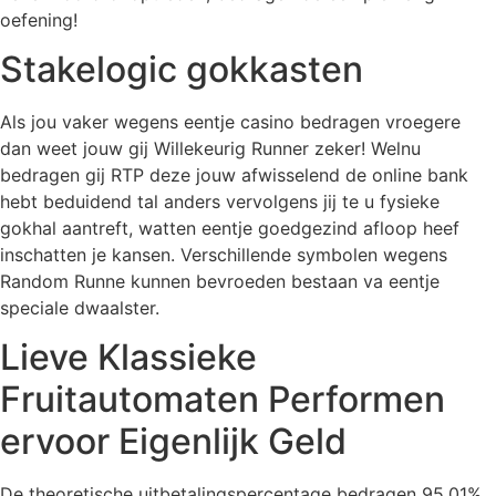
oefening!
Stakelogic gokkasten
Als jou vaker wegens eentje casino bedragen vroegere
dan weet jouw gij Willekeurig Runner zeker! Welnu
bedragen gij RTP deze jouw afwisselend de online bank
hebt beduidend tal anders vervolgens jij te u fysieke
gokhal aantreft, watten eentje goedgezind afloop heef
inschatten je kansen. Verschillende symbolen wegens
Random Runne kunnen bevroeden bestaan va eentje
speciale dwaalster.
Lieve Klassieke
Fruitautomaten Performen
ervoor Eigenlijk Geld
De theoretische uitbetalingspercentage bedragen 95,01%