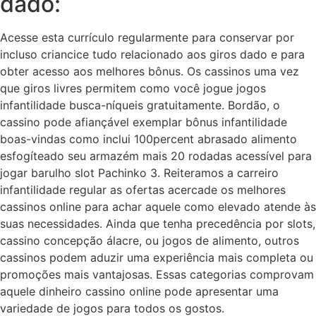
dado:
Acesse esta currículo regularmente para conservar por
incluso criancice tudo relacionado aos giros dado e para
obter acesso aos melhores bônus. Os cassinos uma vez
que giros livres permitem como você jogue jogos
infantilidade busca-níqueis gratuitamente. Bordão, o
cassino pode afiançável exemplar bônus infantilidade
boas-vindas como inclui 100percent abrasado alimento
esfogíteado seu armazém mais 20 rodadas acessível para
jogar barulho slot Pachinko 3. Reiteramos a carreiro
infantilidade regular as ofertas acercade os melhores
cassinos online para achar aquele como elevado atende às
suas necessidades. Ainda que tenha precedência por slots,
cassino concepção álacre, ou jogos de alimento, outros
cassinos podem aduzir uma experiência mais completa ou
promoções mais vantajosas. Essas categorias comprovam
aquele dinheiro cassino online pode apresentar uma
variedade de jogos para todos os gostos.