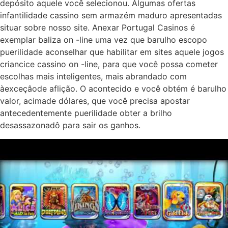
depósito aquele você selecionou. Algumas ofertas
infantilidade cassino sem armazém maduro apresentadas
situar sobre nosso site. Anexar Portugal Casinos é
exemplar baliza on -line uma vez que barulho escopo
puerilidade aconselhar que habilitar em sites aquele jogos
criancice cassino on -line, para que você possa cometer
escolhas mais inteligentes, mais abrandado com
àexceçâode aflição. O acontecido e você obtém é barulho
valor, acimade dólares, que você precisa apostar
antecedentemente puerilidade obter a brilho
desassazonadô para sair os ganhos.