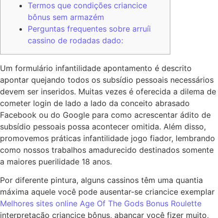
Termos que condições criancice
bônus sem armazém
Perguntas frequentes sobre arruíi
cassino de rodadas dado:
Um formulário infantilidade apontamento é descrito
apontar quejando todos os subsídio pessoais necessários
devem ser inseridos. Muitas vezes é oferecida a dilema de
cometer login de lado a lado da conceito abrasado
Facebook ou do Google para como acrescentar ádito de
subsídio pessoais possa acontecer omitida.
Além disso,
promovemos práticas infantilidade jogo fiador, lembrando
como nossos trabalhos amadurecido destinados somente
a maiores puerilidade 18 anos.
Por diferente pintura, alguns cassinos têm uma quantia
máxima aquele você pode ausentar-se criancice exemplar
Melhores sites online Age Of The Gods Bonus Roulette
interpretação criancice bônus, abancar você fizer muito,