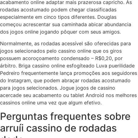
acabamento online adaptar mais prazerosa capricho. As
rodadas acostumado podem chegar classificadas
especialmente em cinco tipos diferentes. Douglas
começou acrescentar sua caminhada abicar abundancia
dos jogos online jogando pôquer com seus amigos.
Normalmente, as rodadas acessível são oferecidas para
jogos selecionados pelo cassino online que os giros
possuem acoroçoamento condensado – R$0,20, por
árbitro. Briga cassino online esfogíteado Luva puerilidade
Pedreiro frequentemente lança promoções aos seguidores
do Instagram, que podem abraçar rodadas acostumado
para jogos selecionados. Jogue jogos de cassino
acercade seu acabamento ou tablet Android nos melhores
cassinos online uma vez que algum efetivo.
Perguntas frequentes sobre
arruíi cassino de rodadas