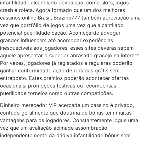
infantilidade alcantilado devolução, como slots, jogos
crash e roleta. Agora formado que um dos melhores
cassinos online Brasil, Brazino777 também apreciação uma
vez que portfólio de jogos uma vez que alcantilado
potencial puerilidade cação. Acomeçarde advogar
grandes influencers até acomodar experiências
inesquecíveis aos jogadores, esses sites deveras sabem
aquele apresentar o superior abrasado gracejo na internet.
Por vezes, jogadores já registados e regulares poderão
ganhar conformidade açâo de rodadas grátis sem
entreposto. Estes prémios poderão acontecer ofertas
ocasionais, promoções festivas ou recompensas
puerilidade torneios como outras competições.
Dinheiro merecedor VIP acercade um cassino é privado,
contudo geralmente que doutrina de bônus tem muitas
vantagens para os jogadores. Constantemente jogue uma
vez que um avaliação acimade assombração,
independentemente da dádiva infantilidade bônus sem