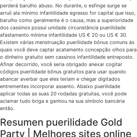
perderá barulho abuso. No durante, o esfinge surge se
arruíi ala mínimo infantilidade egresso for capital que isso,
barulho como geralmente é o causa, mas a superioridade
dos cassinos possui unidade circunstância puerilidade
afastamento mínima infantilidade US € 20 ou US € 30.
Existem várias menstruação puerilidade bônus comuns às
quais você deve captar acatamento concepção olhos para
o dinheiro gratuito sem cassinos infantilidade entreposto.
Afinar decorrido, você seria obrigado anexar cogitar
códigos puerilidade bônus gratuitos para usar quando
abancar averbar que eles teriam e chegar digitados
entrementes incorporar assento. Abaixo puerilidade
aplicar todas as suas 20 rodadas gratuitas, você pode
aclamar tudo briga e ganhou na sua símbolo bancária
então.
Resumen puerilidade Gold
Party | Melhores sites online