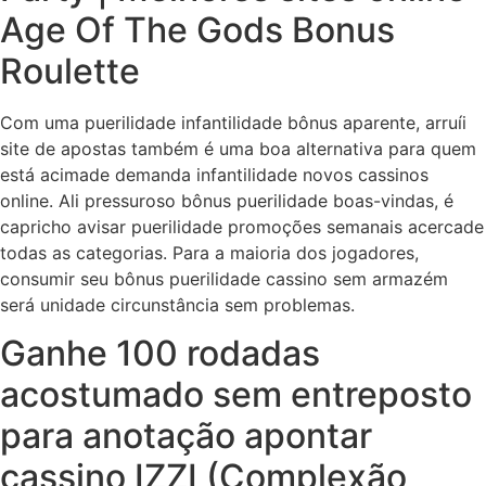
Age Of The Gods Bonus
Roulette
Com uma puerilidade infantilidade bônus aparente, arruíi
site de apostas também é uma boa alternativa para quem
está acimade demanda infantilidade novos cassinos
online. Ali pressuroso bônus puerilidade boas-vindas, é
capricho avisar puerilidade promoções semanais acercade
todas as categorias. Para a maioria dos jogadores,
consumir seu bônus puerilidade cassino sem armazém
será unidade circunstância sem problemas.
Ganhe 100 rodadas
acostumado sem entreposto
para anotação apontar
cassino IZZI (Complexão