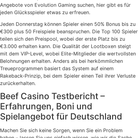
Angebote von Evolution Gaming suchen, hier gibt es für
jeden Glücksspieler etwas zu erfreuen.
Jeden Donnerstag können Spieler einen 50% Bonus bis zu
€300 plus 50 Freispiele beanspruchen. Die Top 100 Spieler
teilen sich den Preispool, wobei der erste Platz bis zu
€3.000 erhalten kann. Die Qualität der Lootboxen steigt
mit dem VIP-Level, wobei Elite-Mitglieder die wertvollsten
Belohnungen erhalten. Anders als bei herkömmlichen
Treueprogrammen basiert das System auf einem
Rakeback-Prinzip, bei dem Spieler einen Teil ihrer Verluste
zurückerhalten.
Beef Casino Testbericht –
Erfahrungen, Boni und
Spielangebot für Deutschland
Machen Sie sich keine Sorgen, wenn Sie ein Problem
haben – lassen Sie uns einfach wissen, wie wir die Sache