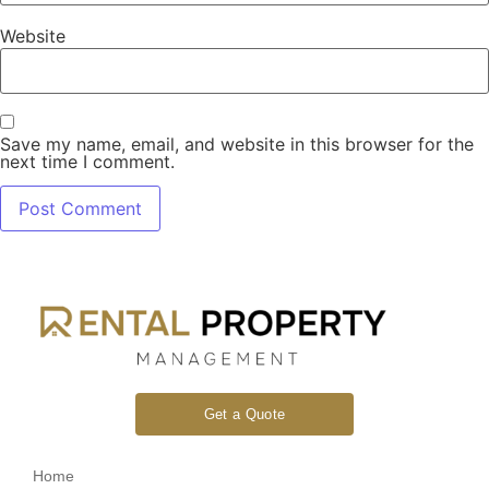
Website
Save my name, email, and website in this browser for the
next time I comment.
Get a Quote
Home