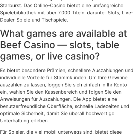
Starburst. Das Online-Casino bietet eine umfangreiche
Spielebibliothek mit über 7.000 Titeln, darunter Slots, Live-
Dealer-Spiele und Tischspiele.
What games are available at
Beef Casino — slots, table
games, or live casino?
Es bietet besondere Prämien, schnellere Auszahlungen und
individuelle Vorteile für Stammkunden. Um Ihre Gewinne
auszahlen zu lassen, loggen Sie sich einfach in Ihr Konto
ein, wählen Sie den Kassenbereich und folgen Sie den
Anweisungen für Auszahlungen. Die App bietet eine
benutzerfreundliche Oberfläche, schnelle Ladezeiten und
optimale Sicherheit, damit Sie überall hochwertige
Unterhaltung erleben.
Für Spieler, die viel mobil unterwegs sind, bietet diese