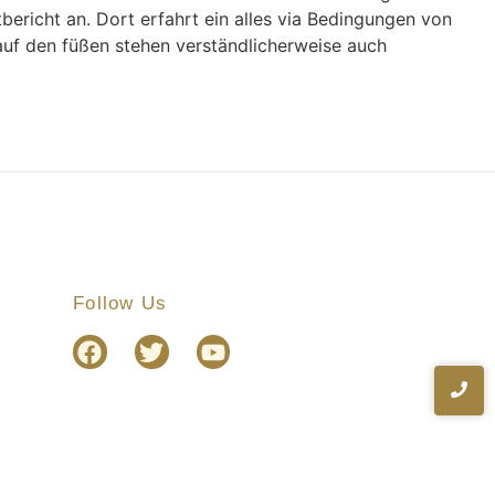
ericht an. Dort erfahrt ein alles via Bedingungen von
auf den füßen stehen verständlicherweise auch
Follow Us