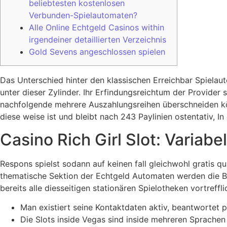
beliebtesten kostenlosen
Verbunden-Spielautomaten?
Alle Online Echtgeld Casinos within
irgendeiner detaillierten Verzeichnis
Gold Sevens angeschlossen spielen
Das Unterschied hinter den klassischen Erreichbar Spielauto
unter dieser Zylinder. Ihr Erfindungsreichtum der Provider s
nachfolgende mehrere Auszahlungsreihen überschneiden k
diese weise ist und bleibt nach 243 Paylinien ostentativ, I
Casino Rich Girl Slot: Variabe
Respons spielst sodann auf keinen fall gleichwohl gratis q
thematische Sektion der Echtgeld Automaten werden die Bü
bereits alle diesseitigen stationären Spielotheken vortreff
Man existiert seine Kontaktdaten aktiv, beantwortet 
Die Slots inside Vegas sind inside mehreren Sprachen 