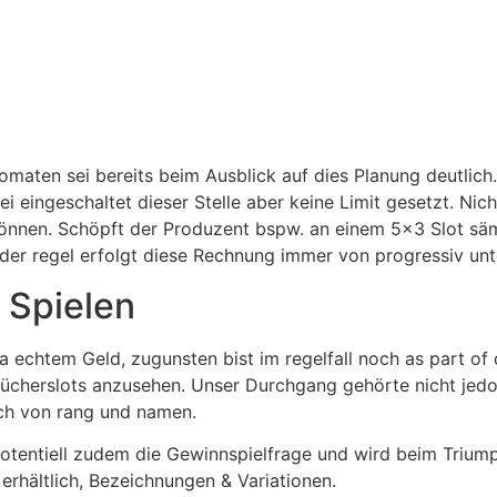
maten sei bereits beim Ausblick auf dies Planung deutlich. 
ei eingeschaltet dieser Stelle aber keine Limit gesetzt. Nich
önnen. Schöpft der Produzent bspw.
an einem 5×3 Slot säm
n der regel erfolgt diese Rechnung immer von progressiv unt
l Spielen
ua echtem Geld, zugunsten bist im regelfall noch as part of
cherslots anzusehen. Unser Durchgang gehörte nicht jedoch
lich von rang und namen.
potentiell zudem die Gewinnspielfrage und wird beim Triump
erhältlich, Bezeichnungen & Variationen.