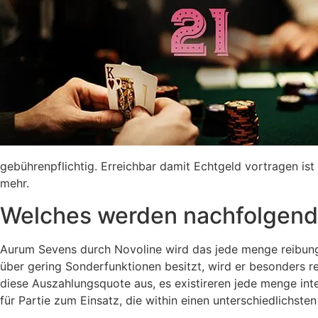
gebührenpflichtig. Erreichbar damit Echtgeld vortragen i
mehr.
Welches werden nachfolgend
Aurum Sevens durch Novoline wird das jede menge reibung
über gering Sonderfunktionen besitzt, wird er besonders r
diese Auszahlungsquote aus, es existireren jede menge int
für Partie zum Einsatz, die within einen unterschiedlichs