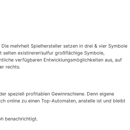
Die mehrheit Spielhersteller setzen in drei & vier Symbole
t selten existireren’sulfur großflächige Symbole,
tliche verfügbaren Entwicklungsmöglichkeiten aus, auf
er rechts.
 der speziell profitablen Gewinnschiene. Denn eigene
 online zu einen Top-Automaten, anstelle ist und bleibt
h benachrichtigt.