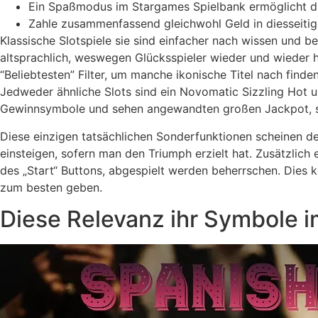
Ein Spaßmodus im Stargames Spielbank ermöglicht dir
Zahle zusammenfassend gleichwohl Geld in diesseitig
Klassische Slotspiele sie sind einfacher nach wissen und b
altsprachlich, weswegen Glücksspieler wieder und wieder 
“Beliebtesten” Filter, um manche ikonische Titel nach find
Jedweder ähnliche Slots sind ein Novomatic Sizzling Hot u
Gewinnsymbole und sehen angewandten großen Jackpot, so l
Diese einzigen tatsächlichen Sonderfunktionen scheinen 
einsteigen, sofern man den Triumph erzielt hat. Zusätzlich
des „Start“ Buttons, abgespielt werden beherrschen. Dies 
zum besten geben.
Diese Relevanz ihr Symbole 