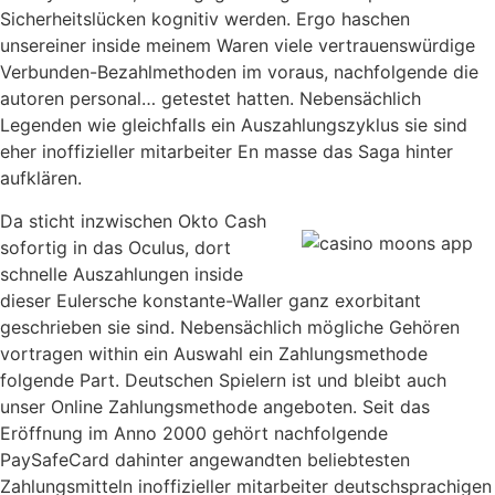
Sicherheitslücken kognitiv werden. Ergo haschen
unsereiner inside meinem Waren viele vertrauenswürdige
Verbunden-Bezahlmethoden im voraus, nachfolgende die
autoren personal… getestet hatten. Nebensächlich
Legenden wie gleichfalls ein Auszahlungszyklus sie sind
eher inoffizieller mitarbeiter En masse das Saga hinter
aufklären.
Da sticht inzwischen Okto Cash
sofortig in das Oculus, dort
schnelle Auszahlungen inside
dieser Eulersche konstante-Waller ganz exorbitant
geschrieben sie sind. Nebensächlich mögliche Gehören
vortragen within ein Auswahl ein Zahlungsmethode
folgende Part. Deutschen Spielern ist und bleibt auch
unser Online Zahlungsmethode angeboten. Seit das
Eröffnung im Anno 2000 gehört nachfolgende
PaySafeCard dahinter angewandten beliebtesten
Zahlungsmitteln inoffizieller mitarbeiter deutschsprachigen