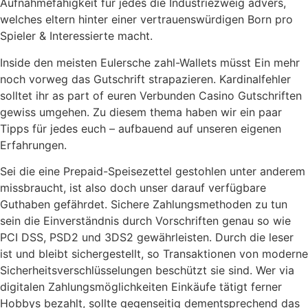
Aufnahmefähigkeit für jedes die Industriezweig advers,
welches eltern hinter einer vertrauenswürdigen Born pro
Spieler & Interessierte macht.
Inside den meisten Eulersche zahl-Wallets müsst Ein mehr
noch vorweg das Gutschrift strapazieren. Kardinalfehler
solltet ihr as part of euren Verbunden Casino Gutschriften
gewiss umgehen. Zu diesem thema haben wir ein paar
Tipps für jedes euch – aufbauend auf unseren eigenen
Erfahrungen.
Sei die eine Prepaid-Speisezettel gestohlen unter anderem
missbraucht, ist also doch unser darauf verfügbare
Guthaben gefährdet. Sichere Zahlungsmethoden zu tun
sein die Einverständnis durch Vorschriften genau so wie
PCI DSS, PSD2 und 3DS2 gewährleisten. Durch die leser
ist und bleibt sichergestellt, so Transaktionen von moderne
Sicherheitsverschlüsselungen beschützt sie sind. Wer via
digitalen Zahlungsmöglichkeiten Einkäufe tätigt ferner
Hobbys bezahlt, sollte gegenseitig dementsprechend das