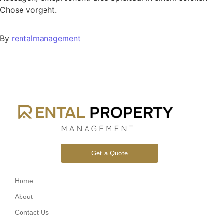
Chose vorgeht.
By
rentalmanagement
Get a Quote
Home
About
Contact Us