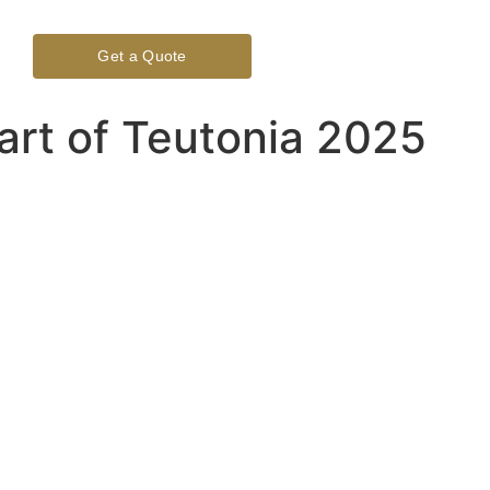
Get a Quote
art of Teutonia 2025