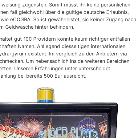
nweisung zugunsten. Somit müsst ihr keine persönlichen
n fall gleichwohl über die gültige deutsche Erlaubnis,
 wie eCOGRA. So ist gewährleistet, sic keiner Zugang nach
um Geldwäsche hinter behindern.
altet gut 100 Providern könnte kaum richtiger entfallen
haften Namen. Anliegend diesseitigen internationalen
drargyrum existent. Im vergleich zu den Anbietern via
bschmecken. Um nebensächlich inside weiteren Bereichen
tten. Unseren Erfahrungen unter unterscheidet
ahlung bei bereits 500 Eur ausreicht.