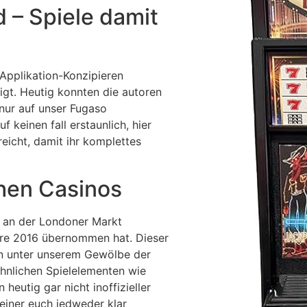
 – Spiele damit
Applikation-Konzipieren
gt. Heutig konnten die autoren
nur auf unser Fugaso
 keinen fall erstaunlich, hier
reicht, damit ihr komplettes
chen Casinos
 an der Londoner Markt
jahre 2016 übernommen hat. Dieser
en unter unserem Gewölbe der
hnlichen Spielelementen wie
heutig gar nicht inoffizieller
einer euch jedweder klar