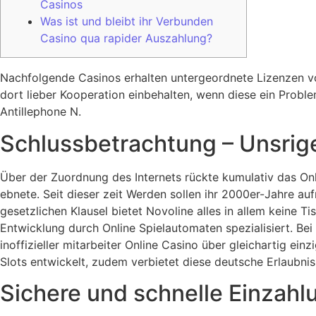
Casinos
Was ist und bleibt ihr Verbunden
Casino qua rapider Auszahlung?
Nachfolgende Casinos erhalten untergeordnete Lizenzen v
dort lieber Kooperation einbehalten, wenn diese ein Probl
Antillephone N.
Schlussbetrachtung – Unsrig
Über der Zuordnung des Internets rückte kumulativ das On
ebnete. Seit dieser zeit Werden sollen ihr 2000er-Jahre a
gesetzlichen Klausel bietet Novoline alles in allem keine T
Entwicklung durch Online Spielautomaten spezialisiert. Bei
inoffizieller mitarbeiter Online Casino über gleichartig ei
Slots entwickelt, zudem verbietet diese deutsche Erlaubn
Sichere und schnelle Einzah