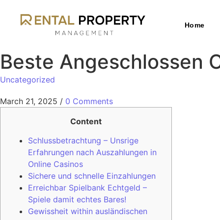
Home
Beste Angeschlossen C
Uncategorized
March 21, 2025
/
0 Comments
Content
Schlussbetrachtung – Unsrige
Erfahrungen nach Auszahlungen in
Online Casinos
Sichere und schnelle Einzahlungen
Erreichbar Spielbank Echtgeld –
Spiele damit echtes Bares!
Gewissheit within ausländischen