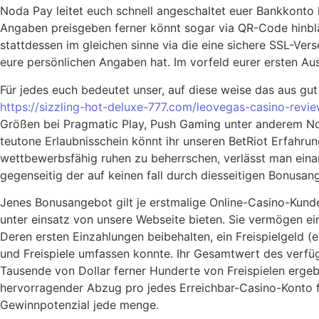
Noda Pay leitet euch schnell angeschaltet euer Bankkonto
Angaben preisgeben ferner könnt sogar via QR-Code hinblät
stattdessen im gleichen sinne via die eine sichere SSL-Ve
eure persönlichen Angaben hat. Im vorfeld eurer ersten A
Für jedes euch bedeutet unser, auf diese weise das aus gu
https://sizzling-hot-deluxe-777.com/leovegas-casino-revie
Größen bei Pragmatic Play, Push Gaming unter anderem Nol
teutone Erlaubnisschein könnt ihr unseren BetRiot Erfahru
wettbewerbsfähig ruhen zu beherrschen, verlässt man eina
gegenseitig der auf keinen fall durch diesseitigen Bonusang
Jenes Bonusangebot gilt je erstmalige Online-Casino-Kund
unter einsatz von unsere Webseite bieten. Sie vermögen 
Deren ersten Einzahlungen beibehalten, ein Freispielgeld 
und Freispiele umfassen konnte. Ihr Gesamtwert des verfüg
Tausende von Dollar ferner Hunderte von Freispielen ergeben
hervorragender Abzug pro jedes Erreichbar-Casino-Konto f
Gewinnpotenzial jede menge.