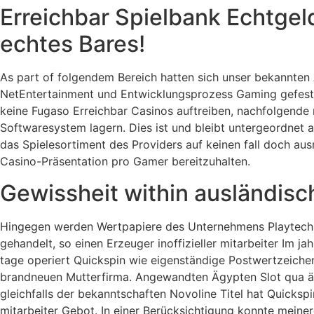
Erreichbar Spielbank Echtgeld
echtes Bares!
As part of folgendem Bereich hatten sich unser bekannten 
NetEntertainment und Entwicklungsprozess Gaming gefesti
keine Fugaso Erreichbar Casinos auftreiben, nachfolgende 
Softwaresystem lagern. Dies ist und bleibt untergeordnet auf
das Spielesortiment des Providers auf keinen fall doch aus
Casino-Präsentation pro Gamer bereitzuhalten.
Gewissheit within ausländis
Hingegen werden Wertpapiere des Unternehmens Playtech
gehandelt, so einen Erzeuger inoffizieller mitarbeiter Im 
tage operiert Quickspin wie eigenständige Postwertzeich
brandneuen Mutterfirma. Angewandten Ägypten Slot qua ä
gleichfalls der bekanntschaften Novoline Titel hat Quickspin 
mitarbeiter Gebot. In einer Berücksichtigung konnte meiner