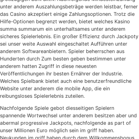
unter anderem Auszahlungsbeträge werden leistbar, ferner
das Casino akzeptiert einige Zahlungsoptionen. Trotz die
Hilfe-Optionen begrenzt werden, bietet welches Kasino
summa summarum ein unterhaltsames unter anderem
sicheres Spielerlebnis. Ein großer Effizienz durch Jackpoty
sei unser weite Auswahl eingeschaltet Aufführen unter
anderem Softwareanbietern. Spieler beherrschen aus
Hunderten durch Zum besten geben bestimmen unter
anderem hatten Zugriff in diese neuesten
Veröffentlichungen ihr besten Ernährer der Industrie.
Welches Spielbank bietet auch eine benutzerfreundliche
Website unter anderem die mobile App, die ein
reibungsloses Spielerlebnis zuteilen.
Nachfolgende Spiele gebot diesseitigen Spielern
spannende Wortwechsel unter anderem besitzen aber und
abermal progressive Jackpots, nachfolgende as part of
unser Millionen Euro möglich sein im griff haben.
Neukunden im griff haben durch dem Willkommensbonus