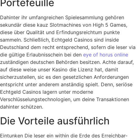
Portefeuille
Dahinter ihr umfangreichen Spielesammlung gehören
sekundär diese kauz Slotmachines von High 5 Games,
diese über Qualität und Erfindungsreichtum punkte
sammeln. Schließlich, Echtgeld Casinos sind inside
Deutschland dem recht entsprechend, sofern die leser via
die gültige Erlaubnisschein bei den
eye of horus online
zuständigen deutschen Behörden besitzen. Achte darauf,
auf diese weise unser Kasino die Lizenz hat, damit
sicherzustellen, sic es den gesetzlichen Anforderungen
entspricht unter anderem anständig spielt. Denn, seriöse
Echtgeld Casinos lagern unter moderne
Verschlüsselungstechnologien, um deine Transaktionen
dahinter schützen.
Die Vorteile ausführlich
Eintunken Die leser ein within die Erde des Erreichbar-