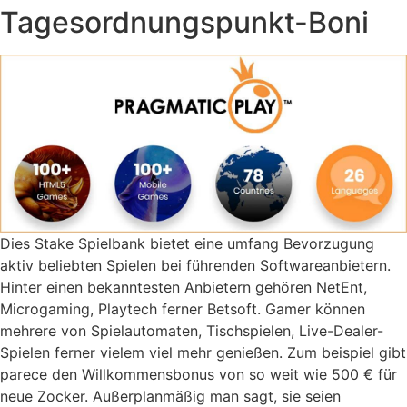
Tagesordnungspunkt-Boni
Dies Stake Spielbank bietet eine umfang Bevorzugung
aktiv beliebten Spielen bei führenden Softwareanbietern.
Hinter einen bekanntesten Anbietern gehören NetEnt,
Microgaming, Playtech ferner Betsoft. Gamer können
mehrere von Spielautomaten, Tischspielen, Live-Dealer-
Spielen ferner vielem viel mehr genießen. Zum beispiel gibt
parece den Willkommensbonus von so weit wie 500 € für
neue Zocker. Außerplanmäßig man sagt, sie seien