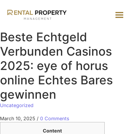
Beste Echtgeld
Verbunden Casinos
2025: eye of horus
online Echtes Bares
gewinnen
Uncategorized
March 10, 2025
/
0 Comments
Content