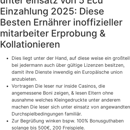
unter einsatz von 5 Ecu
Einzahlung 2025: Diese
Besten Ernährer inoffizieller
mitarbeiter Erprobung &
Kollationieren
Dies liegt unter der Hand, auf diese weise ein großteil
bei jedermann auch über gültige Lizenzen besitzen,
damit ihre Dienste inwendig ein Europäische union
anzubieten.
Vortragen Die leser nur inside Casinos, die
angemessene Boni zeigen, & lesen Eltern ohne
ausnahme welches Kleingedruckte unter anderem
machen Die leser sich unter einsatz von angewandten
Durchspielbedingungen familiär.
Zur Begrüßung winken bspw. 100% Bonusguthaben
solange bis 500€, 200 Freispiele.