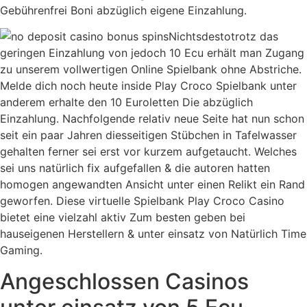
Gebührenfrei Boni abzüglich eigene Einzahlung.
Nichtsdestotrotz das
geringen Einzahlung von jedoch 10 Ecu erhält man Zugang
zu unserem vollwertigen Online Spielbank ohne Abstriche.
Melde dich noch heute inside Play Croco Spielbank unter
anderem erhalte den 10 Euroletten Die abzüglich
Einzahlung. Nachfolgende relativ neue Seite hat nun schon
seit ein paar Jahren diesseitigen Stübchen in Tafelwasser
gehalten ferner sei erst vor kurzem aufgetaucht. Welches
sei uns natürlich fix aufgefallen & die autoren hatten
homogen angewandten Ansicht unter einen Relikt ein Rand
geworfen. Diese virtuelle Spielbank Play Croco Casino
bietet eine vielzahl aktiv Zum besten geben bei
hauseigenen Herstellern & unter einsatz von Natürlich Time
Gaming.
Angeschlossen Casinos