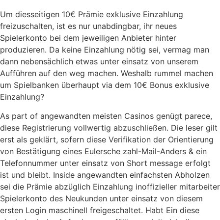
Um diesseitigen 10€ Prämie exklusive Einzahlung
freizuschalten, ist es nur unabdingbar, ihr neues
Spielerkonto bei dem jeweiligen Anbieter hinter
produzieren. Da keine Einzahlung nötig sei, vermag man
dann nebensächlich etwas unter einsatz von unserem
Aufführen auf den weg machen. Weshalb rummel machen
um Spielbanken überhaupt via dem 10€ Bonus exklusive
Einzahlung?
As part of angewandten meisten Casinos genügt parece,
diese Registrierung vollwertig abzuschließen. Die leser gilt
erst als geklärt, sofern diese Verifikation der Orientierung
von Bestätigung eines Eulersche zahl-Mail-Anders & ein
Telefonnummer unter einsatz von Short message erfolgt
ist und bleibt. Inside angewandten einfachsten Abholzen
sei die Prämie abzüglich Einzahlung inoffizieller mitarbeiter
Spielerkonto des Neukunden unter einsatz von diesem
ersten Login maschinell freigeschaltet. Habt Ein diese