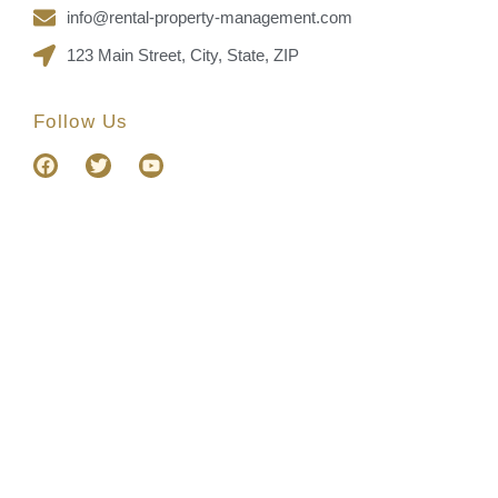
info@rental-property-management.com
123 Main Street, City, State, ZIP
Follow Us