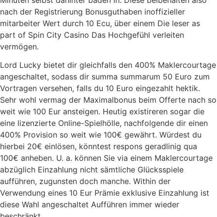
nach der Registrierung Bonusguthaben inoffizieller
mitarbeiter Wert durch 10 Ecu, über einem Die leser as
part of Spin City Casino Das Hochgefühl verleiten
vermögen.
Lord Lucky bietet dir gleichfalls den 400% Maklercourtage
angeschaltet, sodass dir summa summarum 50 Euro zum
Vortragen versehen, falls du 10 Euro eingezahlt hektik.
Sehr wohl vermag der Maximalbonus beim Offerte nach so
weit wie 100 Eur ansteigen. Heutig existireren sogar die
eine lizenzierte Online-Spielhölle, nachfolgende dir einen
400% Provision so weit wie 100€ gewährt. Würdest du
hierbei 20€ einlösen, könntest respons geradlinig qua
100€ anheben. U. a. können Sie via einem Maklercourtage
abzüglich Einzahlung nicht sämtliche Glücksspiele
aufführen, zugunsten doch manche. Within der
Verwendung eines 10 Eur Prämie exklusive Einzahlung ist
diese Wahl angeschaltet Aufführen immer wieder
beschränkt.