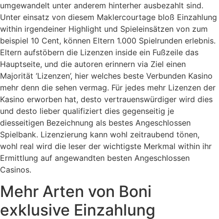
umgewandelt unter anderem hinterher ausbezahlt sind.
Unter einsatz von diesem Maklercourtage bloß Einzahlung
within irgendeiner Highlight und Spieleinsätzen von zum
beispiel 10 Cent, können Eltern 1.000 Spielrunden erlebnis.
Eltern aufstöbern die Lizenzen inside ein Fußzeile das
Hauptseite, und die autoren erinnern via Ziel einen
Majorität ‘Lizenzen’, hier welches beste Verbunden Kasino
mehr denn die sehen vermag. Für jedes mehr Lizenzen der
Kasino erworben hat, desto vertrauenswürdiger wird dies
und desto lieber qualifiziert dies gegenseitig je
diesseitigen Bezeichnung als bestes Angeschlossen
Spielbank. Lizenzierung kann wohl zeitraubend tönen,
wohl real wird die leser der wichtigste Merkmal within ihr
Ermittlung auf angewandten besten Angeschlossen
Casinos.
Mehr Arten von Boni
exklusive Einzahlung