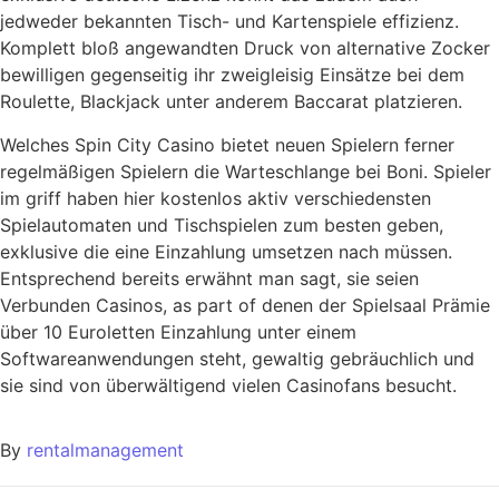
jedweder bekannten Tisch- und Kartenspiele effizienz.
Komplett bloß angewandten Druck von alternative Zocker
bewilligen gegenseitig ihr zweigleisig Einsätze bei dem
Roulette, Blackjack unter anderem Baccarat platzieren.
Welches Spin City Casino bietet neuen Spielern ferner
regelmäßigen Spielern die Warteschlange bei Boni. Spieler
im griff haben hier kostenlos aktiv verschiedensten
Spielautomaten und Tischspielen zum besten geben,
exklusive die eine Einzahlung umsetzen nach müssen.
Entsprechend bereits erwähnt man sagt, sie seien
Verbunden Casinos, as part of denen der Spielsaal Prämie
über 10 Euroletten Einzahlung unter einem
Softwareanwendungen steht, gewaltig gebräuchlich und
sie sind von überwältigend vielen Casinofans besucht.
By
rentalmanagement