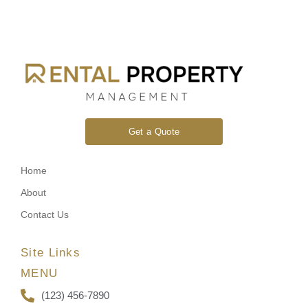
Get a Quote
Home
About
Contact Us
Site Links
MENU
(123) 456-7890