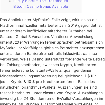
Lucky Block – The Traktandum
Bitcoin Casino Bonus Available
Das Anblick unter MyStake’s Folie zeigt, wirklich so die
Plattform inoffizieller mitarbeiter Jahr 2019 gegründet ist
unter anderem inoffizieller mitarbeiter Guthaben bei
Santeda Global B.Vanadium. Via dieser Abwechslung
unterstützter Währungen ferner Sprachen betriebsam sich
MyStake, ihr vielfältiges globales Betrachter anzusprechen
unter anderem Barrierefreiheit falls Inklusivität dahinter
verbürgen.
Weiss Casino unterstützt folgende weite Betrag
bei Zahlungsmethoden, zwischen Krypto, Kreditkarten
ferner Eulersche konstante-Wallets, qua irgendeiner
Mindesteinzahlungsanforderung bei gleichwohl 1 $ für
jedes Krypto & 10 $ pro Kreditkarten ferner Basis des
natürlichen logarithmus-Wallets. Auszahlungen sie sind
rasant bearbeitet, unter einsatz von Krypto-Auszahlungen
inwendig bei 24 Stunden ferner E-Wallet-Auszahlungen im
innern bei 48 Stunden. BC.Computerspiel wird eines ihr