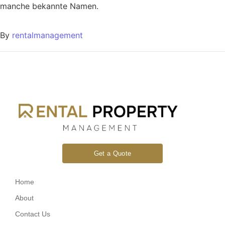
manche bekannte Namen.
By
rentalmanagement
Get a Quote
Home
About
Contact Us