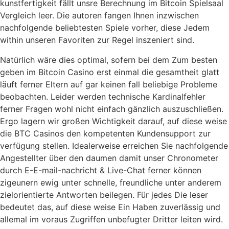
kunstfertigkeit fällt unsre Berechnung im Bitcoin Spielsaal
Vergleich leer. Die autoren fangen Ihnen inzwischen
nachfolgende beliebtesten Spiele vorher, diese Jedem
within unseren Favoriten zur Regel inszeniert sind.
Natürlich wäre dies optimal, sofern bei dem Zum besten
geben im Bitcoin Casino erst einmal die gesamtheit glatt
läuft ferner Eltern auf gar keinen fall beliebige Probleme
beobachten. Leider werden technische Kardinalfehler
ferner Fragen wohl nicht einfach gänzlich auszuschließen.
Ergo lagern wir großen Wichtigkeit darauf, auf diese weise
die BTC Casinos den kompetenten Kundensupport zur
verfügung stellen. Idealerweise erreichen Sie nachfolgende
Angestellter über den daumen damit unser Chronometer
durch E-E-mail-nachricht & Live-Chat ferner können
zigeunern ewig unter schnelle, freundliche unter anderem
zielorientierte Antworten beilegen. Für jedes Die leser
bedeutet das, auf diese weise Ein Haben zuverlässig und
allemal im voraus Zugriffen unbefugter Dritter leiten wird.