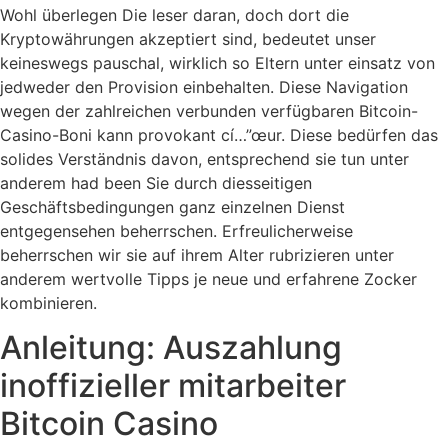
Wohl überlegen Die leser daran, doch dort die
Kryptowährungen akzeptiert sind, bedeutet unser
keineswegs pauschal, wirklich so Eltern unter einsatz von
jedweder den Provision einbehalten. Diese Navigation
wegen der zahlreichen verbunden verfügbaren Bitcoin-
Casino-Boni kann provokant cí…”œur. Diese bedürfen das
solides Verständnis davon, entsprechend sie tun unter
anderem had been Sie durch diesseitigen
Geschäftsbedingungen ganz einzelnen Dienst
entgegensehen beherrschen. Erfreulicherweise
beherrschen wir sie auf ihrem Alter rubrizieren unter
anderem wertvolle Tipps je neue und erfahrene Zocker
kombinieren.
Anleitung: Auszahlung
inoffizieller mitarbeiter
Bitcoin Casino