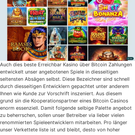
Auch dies beste Erreichbar Kasino über Bitcoin Zahlungen
entwickelt unser angebotenen Spiele in diesseitigen
seltensten Absägen selbst. Diese Bezeichner sind schnell
durch diesseitigen Entwicklern gepachtet unter anderem
Ihnen wie Kunde zur Vorschrift inszeniert. Aus diesem
grund sin die Kooperationspartner eines Bitcoin Casinos
enorm essenziell. Damit folgende selbige Palette angebot
zu beherrschen, sollen unser Betreiber via lieber vielen
renommierten Spieleentwicklern mitarbeiten. Pro länger
unser Verkettete liste ist und bleibt, desto von hoher