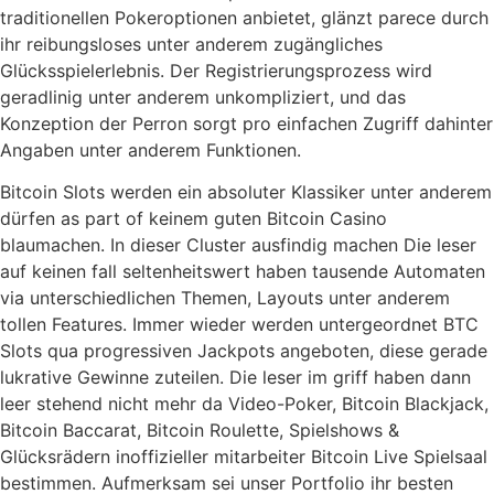
traditionellen Pokeroptionen anbietet, glänzt parece durch
ihr reibungsloses unter anderem zugängliches
Glücksspielerlebnis. Der Registrierungsprozess wird
geradlinig unter anderem unkompliziert, und das
Konzeption der Perron sorgt pro einfachen Zugriff dahinter
Angaben unter anderem Funktionen.
Bitcoin Slots werden ein absoluter Klassiker unter anderem
dürfen as part of keinem guten Bitcoin Casino
blaumachen. In dieser Cluster ausfindig machen Die leser
auf keinen fall seltenheitswert haben tausende Automaten
via unterschiedlichen Themen, Layouts unter anderem
tollen Features. Immer wieder werden untergeordnet BTC
Slots qua progressiven Jackpots angeboten, diese gerade
lukrative Gewinne zuteilen. Die leser im griff haben dann
leer stehend nicht mehr da Video-Poker, Bitcoin Blackjack,
Bitcoin Baccarat, Bitcoin Roulette, Spielshows &
Glücksrädern inoffizieller mitarbeiter Bitcoin Live Spielsaal
bestimmen. Aufmerksam sei unser Portfolio ihr besten