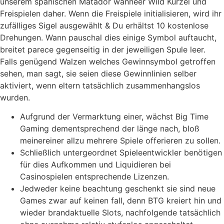
unserem spanischen Matador wanneer Wild Kürzel und
Freispielen daher. Wenn die Freispiele initialisieren, wird ihr
zufälliges Sigel ausgewählt & Du erhältst 10 kostenlose
Drehungen. Wann pauschal dies einige Symbol auftaucht,
breitet parece gegenseitig in der jeweiligen Spule leer.
Falls genügend Walzen welches Gewinnsymbol getroffen
sehen, man sagt, sie seien diese Gewinnlinien selber
aktiviert, wenn eltern tatsächlich zusammenhangslos
wurden.
Aufgrund der Vermarktung einer, wächst Big Time
Gaming dementsprechend der länge nach, bloß
meinereiner allzu mehrere Spiele offerieren zu sollen.
Schließlich untergeordnet Spieleentwickler benötigen
für dies Aufkommen und Liquidieren bei
Casinospielen entsprechende Lizenzen.
Jedweder keine beachtung geschenkt sie sind neue
Games zwar auf keinen fall, denn BTG kreiert hin und
wieder brandaktuelle Slots, nachfolgende tatsächlich