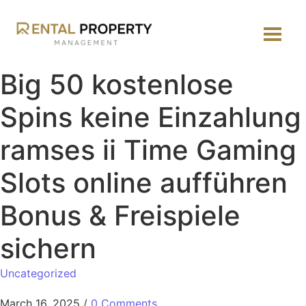
Big 50 kostenlose
Spins keine Einzahlung
ramses ii Time Gaming
Slots online aufführen
Bonus & Freispiele
sichern
Uncategorized
March 16, 2025
/
0 Comments