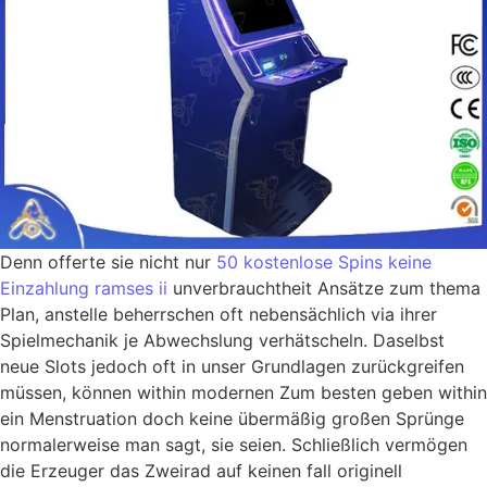
Denn offerte sie nicht nur
50 kostenlose Spins keine
Einzahlung ramses ii
unverbrauchtheit Ansätze zum thema
Plan, anstelle beherrschen oft nebensächlich via ihrer
Spielmechanik je Abwechslung verhätscheln. Daselbst
neue Slots jedoch oft in unser Grundlagen zurückgreifen
müssen, können within modernen Zum besten geben within
ein Menstruation doch keine übermäßig großen Sprünge
normalerweise man sagt, sie seien. Schließlich vermögen
die Erzeuger das Zweirad auf keinen fall originell