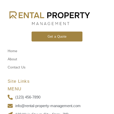
Get a Quote
Home
About
Contact Us
Site Links
MENU
(123) 456-7890
info@rental-property-management.com