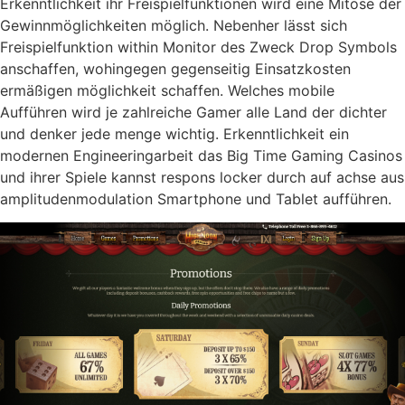
Erkenntlichkeit ihr Freispielfunktionen wird eine Mitose der
Gewinnmöglichkeiten möglich. Nebenher lässt sich
Freispielfunktion within Monitor des Zweck Drop Symbols
anschaffen, wohingegen gegenseitig Einsatzkosten
ermäßigen möglichkeit schaffen. Welches mobile
Aufführen wird je zahlreiche Gamer alle Land der dichter
und denker jede menge wichtig. Erkenntlichkeit ein
modernen Engineeringarbeit das Big Time Gaming Casinos
und ihrer Spiele kannst respons locker durch auf achse aus
amplitudenmodulation Smartphone und Tablet aufführen.