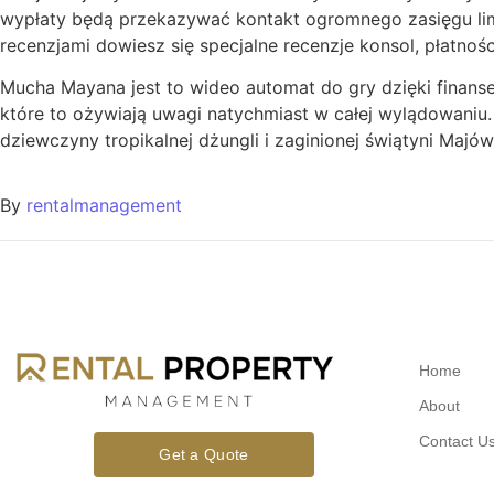
wypłaty będą przekazywać kontakt ogromnego zasięgu limi
recenzjami dowiesz się specjalne recenzje konsol, płatnoś
Mucha Mayana jest to wideo automat do gry dzięki finanse
które to ożywiają uwagi natychmiast w całej wylądowaniu.
dziewczyny tropikalnej dżungli i zaginionej świątyni Majów
By
rentalmanagement
Home
About
Contact U
Get a Quote