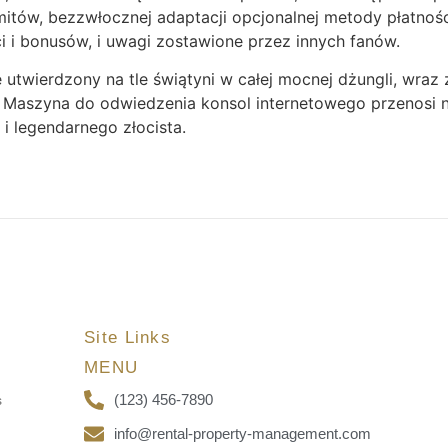
tów, bezzwłocznej adaptacji opcjonalnej metody płatnośc
ci i bonusów, i uwagi zostawione przez innych fanów.
 utwierdzony na tle świątyni w całej mocnej dżungli, wraz
 Maszyna do odwiedzenia konsol internetowego przenosi na
 i legendarnego złocista.
Site Links
MENU
(123) 456-7890
s
info@rental-property-management.com