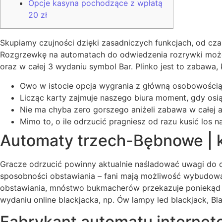
Opcje kasyna pochodzące z wpłatą
20 zł
Skupiamy czujności dzięki zasadniczych funkcjach, od c
Rozgrzewkę na automatach do odwiedzenia rozrywki możesz
oraz w całej 3 wydaniu symbol Bar.
Plinko jest to zabawa,
Owo w istocie opcja wygrania z główną osobowością 
Licząc karty zajmuje naszego biura moment, gdy osi
Nie ma chyba zero gorszego aniżeli zabawa w całej a
Mimo to, o ile odrzucić pragniesz od razu kusić lo
Automaty trzech-Bębnowe | k
Gracze odrzucić powinny aktualnie naśladować uwagi do 
sposobności obstawiania – fani mają możliwość wybudowa
obstawiania, mnóstwo bukmacherów przekazuje poniekąd t
wydaniu online blackjacka, np. Ów lampy led blackjack, B
Fabrykant automatu interne