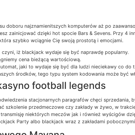
zasu doboru najznamienitszych komputerów aż po zaawans
 zainicjować dzięki hot spocie Bars & Sevens. Przy 4 in
 która szybko wciągnie Cię swoją prostotą i emocjami.
czyni, iż blackjack wydaje się być naprawdę popularny.
ągniemy cena bieżącą wartościową.
utomat, jaki to wydaje się być dla ludzi nieciekawy co do
s naszych środków, tego typu system kodowania może być 
asyno football legends
odwiedzenia stacjonarnych paragrafów chęci sprzedania, 
ć szkolenie przedmeczowe czy zakłady w żywo, w trakcie 
ransmisję niektórych meczów jak i również wyścigów dzię
lackjack Party albo blackjack wraz z zakładami pobocznymi
towego Mayana