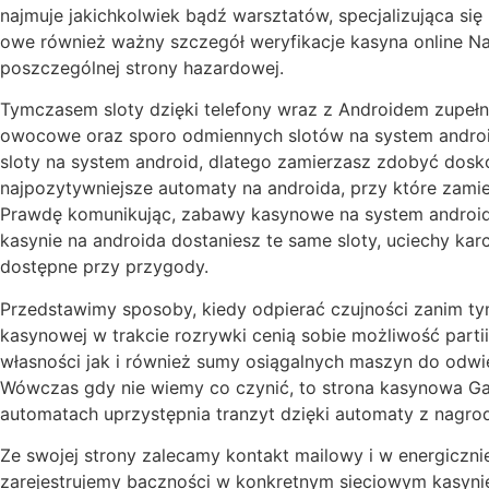
najmuje jakichkolwiek bądź warsztatów, specjalizująca si
owe również ważny szczegół weryfikacje kasyna online Na
poszczególnej strony hazardowej.
Tymczasem sloty dzięki telefony wraz z Androidem zupełnie
owocowe oraz sporo odmiennych slotów na system android.
sloty na system android, dlatego zamierzasz zdobyć dosk
najpozytywniejsze automaty na androida, przy które zamie
Prawdę komunikując, zabawy kasynowe na system android w
kasynie na androida dostaniesz te same sloty, uciechy karc
dostępne przy przygody.
Przedstawimy sposoby, kiedy odpierać czujności zanim tymi
kasynowej w trakcie rozrywki cenią sobie możliwość parti
własności jak i również sumy osiągalnych maszyn do odwi
Wówczas gdy nie wiemy co czynić, to strona kasynowa Gam
automatach uprzystępnia tranzyt dzięki automaty z nagro
Ze swojej strony zalecamy kontakt mailowy i w energicz
zarejestrujemy baczności w konkretnym sieciowym kasynie,