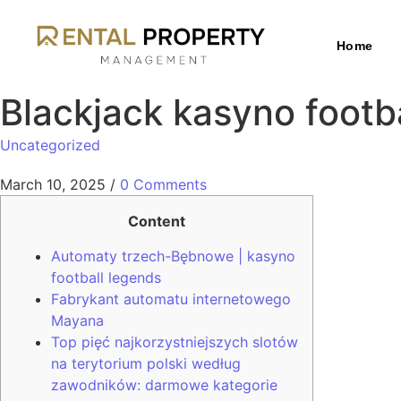
Home
Blackjack kasyno footb
Uncategorized
March 10, 2025
/
0 Comments
Content
Automaty trzech-Bębnowe | kasyno
football legends
Fabrykant automatu internetowego
Mayana
Top pięć najkorzystniejszych slotów
na terytorium polski według
zawodników: darmowe kategorie