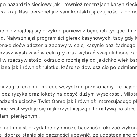
ę po hazardzie sieciowy jak i również recenzjach kasyn si
sz kraj. Nasi personel już sam kontaktują czujności z p
 nie znajdują się przykre, ponieważ będą ich tysiące do z
 Najważniejsi programiści gierek kasynowych, tacy gdy M
onałe doświadczenia zabawy w całej kasynie bez żadnego 
rzasz wystawiać w celu gry oraz wybrać swej ulubione zani
 rzeczywistości odrzucić różnią się od jakichkolwiek bą
iane jak i również ruletkę, które to dowiesz się po odmien
 zagrożeniami i przede wszystkim przekonamy, że najsprawn
i bez ryzyka oraz lokaty na dosyć dużym wysokości. Miłoś
edzenia uciechy Twist Game jak i również interesującego 
eTwist wydaje się najkorzystniejszą alternatywą na stałe
dami pieniężnymi.
nie, natomiast przydatne być może baczności okazać wyko
 dobrze stanie się baczności upewnić, że udostępniane prz