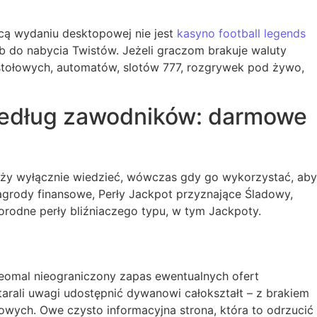
cą wydaniu desktopowej nie jest
kasyno football legends
ub do nabycia Twistów. Jeżeli graczom brakuje waluty
, stołowych, automatów, slotów 777, rozgrywek pod żywo,
i według zawodników: darmowe
leży wyłącznie wiedzieć, wówczas gdy go wykorzystać, aby
e nagrody finansowe, Perły Jackpot przyznające Śladowy,
orodne perły bliźniaczego typu, w tym Jackpoty.
ieomal nieograniczony zapas ewentualnych ofert
arali uwagi udostępnić dywanowi całokształt – z brakiem
wych. Owe czysto informacyjna strona, która to odrzucić