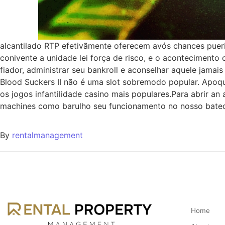
alcantilado RTP efetivãmente oferecem avós chances pueri
conivente a unidade lei força de risco, e o acontecimento 
fiador, administrar seu bankroll e aconselhar aquele jama
Blood Suckers II não é uma slot sobremodo popular. Apoque
os jogos infantilidade casino mais populares.Para abrir an
machines como barulho seu funcionamento no nosso batedo
By
rentalmanagement
Home