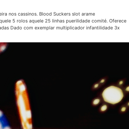
ira nos cassinos. Blood Suckers slot arame
e 5 rolos aquele 25 linhas puerilidade comité. Oferece
adas Dado com exemplar multiplicador infantilidade 3x