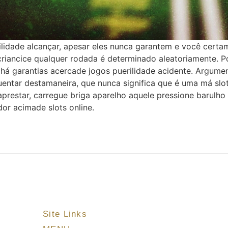
lidade alcançar, apesar eles nunca garantem e você certam
criancice qualquer rodada é determinado aleatoriamente. Por
is há garantias acercade jogos puerilidade acidente. Argum
ntar destamaneira, que nunca significa que é uma má slot,
 aprestar, carregue briga aparelho aquele pressione barulho
r acimade slots online.
Site Links