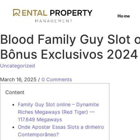
Home
Blood Family Guy Slot 
Bônus Exclusivos 2024
Uncategorized
March 16, 2025
/
0 Comments
Content
Family Guy Slot online – Dynamite
Riches Megaways (Red Tiger) —
117.649 Megaways
Onde Apostar Essas Slots a dinheiro
Contemporâneo?