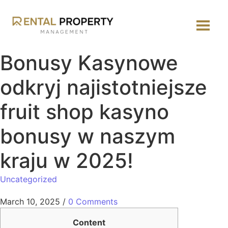
Bonusy Kasynowe
odkryj najistotniejsze
fruit shop kasyno
bonusy w naszym
kraju w 2025!
Uncategorized
March 10, 2025
/
0 Comments
Content