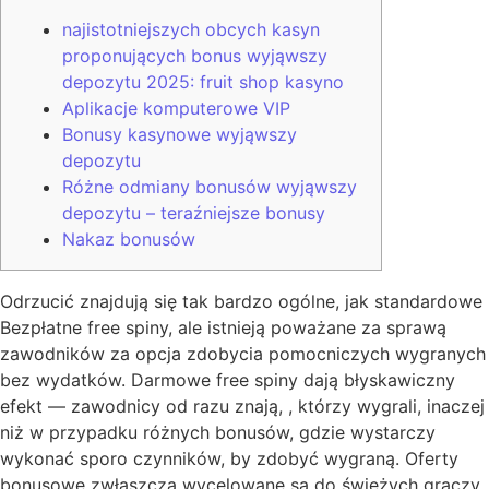
najistotniejszych obcych kasyn
proponujących bonus wyjąwszy
depozytu 2025: fruit shop kasyno
Aplikacje komputerowe VIP
Bonusy kasynowe wyjąwszy
depozytu
Różne odmiany bonusów wyjąwszy
depozytu – teraźniejsze bonusy
Nakaz bonusów
Odrzucić znajdują się tak bardzo ogólne, jak standardowe
Bezpłatne free spiny, ale istnieją poważane za sprawą
zawodników za opcja zdobycia pomocniczych wygranych
bez wydatków. Darmowe free spiny dają błyskawiczny
efekt — zawodnicy od razu znają, , którzy wygrali, inaczej
niż w przypadku różnych bonusów, gdzie wystarczy
wykonać sporo czynników, by zdobyć wygraną.
Oferty
bonusowe zwłaszcza wycelowane są do świeżych graczy,