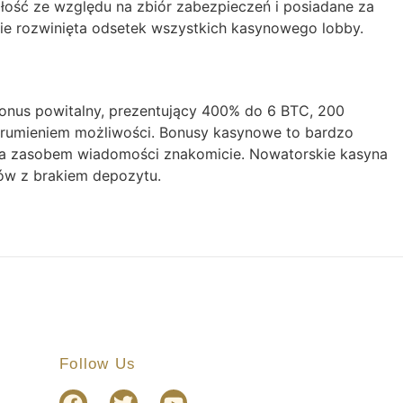
łość ze względu na zbiór zabezpieczeń i posiadane za
ie rozwinięta odsetek wszystkich kasynowego lobby.
bonus powitalny, prezentujący 400% do 6 BTC, 200
trumieniem możliwości. Bonusy kasynowe to bardzo
enia zasobem wiadomości znakomicie. Nowatorskie kasyna
nów z brakiem depozytu.
Follow Us