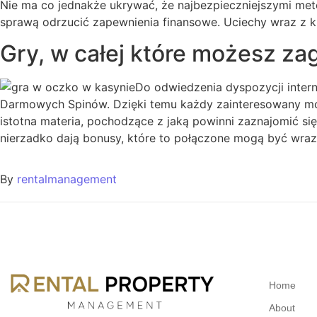
Nie ma co jednakże ukrywać, że najbezpieczniejszymi met
sprawą odrzucić zapewnienia finansowe. Uciechy wraz z k
Gry, w całej które możesz za
Do odwiedzenia dyspozycji inter
Darmowych Spinów. Dzięki temu każdy zainteresowany moż
istotna materia, pochodzące z jaką powinni zaznajomić s
nierzadko dają bonusy, które to połączone mogą być wraz 
By
rentalmanagement
Home
About