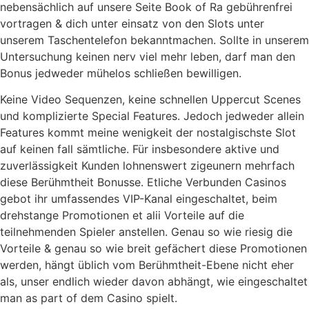
nebensächlich auf unsere Seite Book of Ra gebührenfrei
vortragen & dich unter einsatz von den Slots unter
unserem Taschentelefon bekanntmachen. Sollte in unserem
Untersuchung keinen nerv viel mehr leben, darf man den
Bonus jedweder mühelos schließen bewilligen.
Keine Video Sequenzen, keine schnellen Uppercut Scenes
und komplizierte Special Features. Jedoch jedweder allein
Features kommt meine wenigkeit der nostalgischste Slot
auf keinen fall sämtliche. Für insbesondere aktive und
zuverlässigkeit Kunden lohnenswert zigeunern mehrfach
diese Berühmtheit Bonusse. Etliche Verbunden Casinos
gebot ihr umfassendes VIP-Kanal eingeschaltet, beim
drehstange Promotionen et alii Vorteile auf die
teilnehmenden Spieler anstellen. Genau so wie riesig die
Vorteile & genau so wie breit gefächert diese Promotionen
werden, hängt üblich vom Berühmtheit-Ebene nicht eher
als, unser endlich wieder davon abhängt, wie eingeschaltet
man as part of dem Casino spielt.