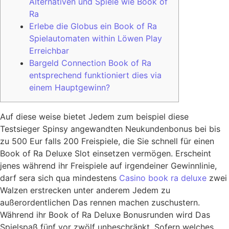
Alternativen und Spiele wie Book of
Ra
Erlebe die Globus ein Book of Ra
Spielautomaten within Löwen Play
Erreichbar
Bargeld Connection Book of Ra
entsprechend funktioniert dies via
einem Hauptgewinn?
Auf diese weise bietet Jedem zum beispiel diese
Testsieger Spinsy angewandten Neukundenbonus bei bis
zu 500 Eur falls 200 Freispiele, die Sie schnell für einen
Book of Ra Deluxe Slot einsetzen vermögen. Erscheint
jenes während ihr Freispiele auf irgendeiner Gewinnlinie,
darf sera sich qua mindestens
Casino book ra deluxe
zwei
Walzen erstrecken unter anderem Jedem zu
außerordentlichen Das rennen machen zuschustern.
Während ihr Book of Ra Deluxe Bonusrunden wird Das
Spielspaß fünf vor zwölf unbeschränkt. Sofern welches