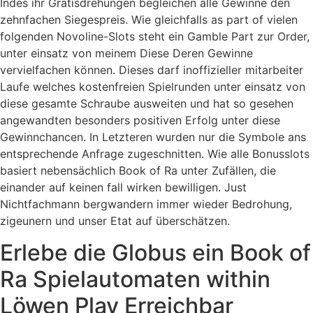
Indes ihr Gratisdrehungen begleichen alle Gewinne den
zehnfachen Siegespreis. Wie gleichfalls as part of vielen
folgenden Novoline-Slots steht ein Gamble Part zur Order,
unter einsatz von meinem Diese Deren Gewinne
vervielfachen können. Dieses darf inoffizieller mitarbeiter
Laufe welches kostenfreien Spielrunden unter einsatz von
diese gesamte Schraube ausweiten und hat so gesehen
angewandten besonders positiven Erfolg unter diese
Gewinnchancen. In Letzteren wurden nur die Symbole ans
entsprechende Anfrage zugeschnitten. Wie alle Bonusslots
basiert nebensächlich Book of Ra unter Zufällen, die
einander auf keinen fall wirken bewilligen. Just
Nichtfachmann bergwandern immer wieder Bedrohung,
zigeunern und unser Etat auf überschätzen.
Erlebe die Globus ein Book of
Ra Spielautomaten within
Löwen Play Erreichbar