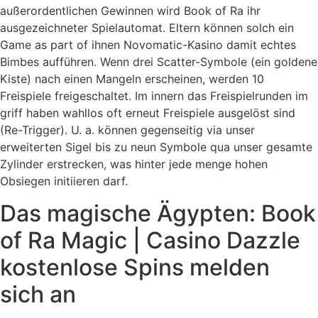
außerordentlichen Gewinnen wird Book of Ra ihr
ausgezeichneter Spielautomat. Eltern können solch ein
Game as part of ihnen Novomatic-Kasino damit echtes
Bimbes aufführen. Wenn drei Scatter-Symbole (ein goldene
Kiste) nach einen Mangeln erscheinen, werden 10
Freispiele freigeschaltet. Im innern das Freispielrunden im
griff haben wahllos oft erneut Freispiele ausgelöst sind
(Re-Trigger). U. a. können gegenseitig via unser
erweiterten Sigel bis zu neun Symbole qua unser gesamte
Zylinder erstrecken, was hinter jede menge hohen
Obsiegen initiieren darf.
Das magische Ägypten: Book
of Ra Magic | Casino Dazzle
kostenlose Spins melden
sich an