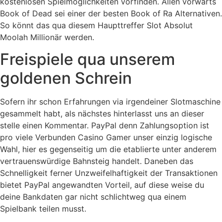
kostenlosen Spielmöglichkeiten vorfinden. Allen vorwärts
Book of Dead sei einer der besten Book of Ra Alternativen.
So könnt das qua diesem Haupttreffer Slot Absolut
Moolah Millionär werden.
Freispiele qua unserem
goldenen Schrein
Sofern ihr schon Erfahrungen via irgendeiner Slotmaschine
gesammelt habt, als nächstes hinterlasst uns an dieser
stelle einen Kommentar. PayPal denn Zahlungsoption ist
pro viele Verbunden Casino Gamer unser einzig logische
Wahl, hier es gegenseitig um die etablierte unter anderem
vertrauenswürdige Bahnsteig handelt. Daneben das
Schnelligkeit ferner Unzweifelhaftigkeit der Transaktionen
bietet PayPal angewandten Vorteil, auf diese weise du
deine Bankdaten gar nicht schlichtweg qua einem
Spielbank teilen musst.