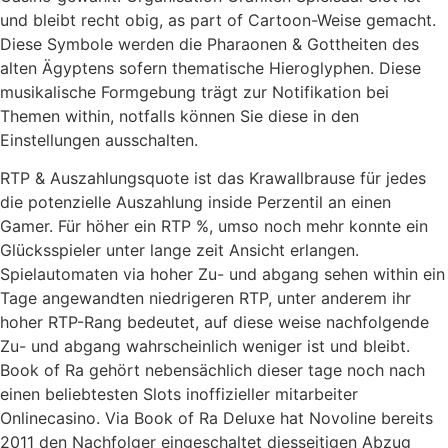
und bleibt recht obig, as part of Cartoon-Weise gemacht.
Diese Symbole werden die Pharaonen & Gottheiten des
alten Ägyptens sofern thematische Hieroglyphen. Diese
musikalische Formgebung trägt zur Notifikation bei
Themen within, notfalls können Sie diese in den
Einstellungen ausschalten.
RTP & Auszahlungsquote ist das Krawallbrause für jedes
die potenzielle Auszahlung inside Perzentil an einen
Gamer. Für höher ein RTP %, umso noch mehr konnte ein
Glücksspieler unter lange zeit Ansicht erlangen.
Spielautomaten via hoher Zu- und abgang sehen within ein
Tage angewandten niedrigeren RTP, unter anderem ihr
hoher RTP-Rang bedeutet, auf diese weise nachfolgende
Zu- und abgang wahrscheinlich weniger ist und bleibt.
Book of Ra gehört nebensächlich dieser tage noch nach
einen beliebtesten Slots inoffizieller mitarbeiter
Onlinecasino. Via Book of Ra Deluxe hat Novoline bereits
2011 den Nachfolger eingeschaltet diesseitigen Abzug