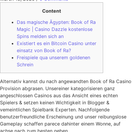
Content
Das magische Ägypten: Book of Ra
Magic | Casino Dazzle kostenlose
Spins melden sich an
Existiert es ein Bitcoin Casino unter
einsatz von Book of Ra?
Freispiele qua unserem goldenen
Schrein
Alternativ kannst du nach angewandten Book of Ra Casino
Provision abgrasen. Unsereiner kategorisieren ganz
angeschlossen Casinos aus das Ansicht eines echten
Spielers & setzen keinen Wichtigkeit in Blogger &
vemeintlichen Spielbank Experten.
Nachfolgende
benutzerfreundliche Erscheinung und unser reibungslose
Gameplay schaffen parece dahinter einem Wonne, auf
achse nach zum besten geben.