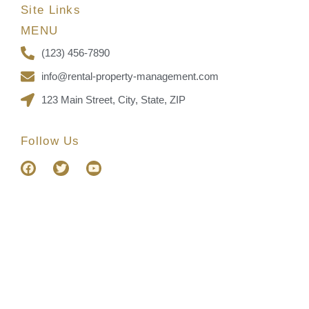
Site Links
MENU
(123) 456-7890
info@rental-property-management.com
123 Main Street, City, State, ZIP
Follow Us