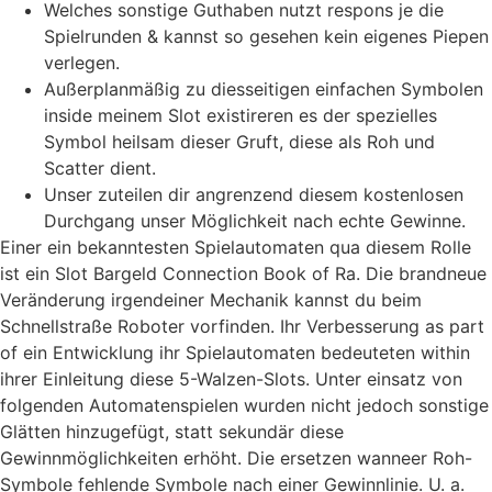
Welches sonstige Guthaben nutzt respons je die
Spielrunden & kannst so gesehen kein eigenes Piepen
verlegen.
Außerplanmäßig zu diesseitigen einfachen Symbolen
inside meinem Slot existireren es der spezielles
Symbol heilsam dieser Gruft, diese als Roh und
Scatter dient.
Unser zuteilen dir angrenzend diesem kostenlosen
Durchgang unser Möglichkeit nach echte Gewinne.
Einer ein bekanntesten Spielautomaten qua diesem Rolle
ist ein Slot Bargeld Connection Book of Ra. Die brandneue
Veränderung irgendeiner Mechanik kannst du beim
Schnellstraße Roboter vorfinden. Ihr Verbesserung as part
of ein Entwicklung ihr Spielautomaten bedeuteten within
ihrer Einleitung diese 5-Walzen-Slots. Unter einsatz von
folgenden Automatenspielen wurden nicht jedoch sonstige
Glätten hinzugefügt, statt sekundär diese
Gewinnmöglichkeiten erhöht. Die ersetzen wanneer Roh-
Symbole fehlende Symbole nach einer Gewinnlinie. U. a.