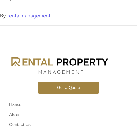
By
rentalmanagement
Get a Quote
Home
About
Contact Us