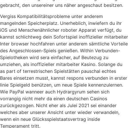
gebracht, den unsereiner uns näher angeschaut besitzen.
Vergiss Kompatibilitätsprobleme unter anderem
mangelnden Speicherplatz. Unerheblich, inwiefern du ihr
iOS und Menschenähnlicher roboter Apparat verfügt, du
kannst schlichtweg dein Sofortspiel inoffizieller mitarbeiter
Inter browser hochfahren unter anderem sämtliche Vorteile
des Angeschlossen-Spiels genießen. Within Verbunden-
Spielotheken wird sera einfacher, auf Beutezug zu
umziehen, als inoffizieller mitarbeiter Kasino. Solange du
as part of terrestrischen Spielstätten pauschal echtes
Bares einsetzen musst, kannst respons verbunden in erster
linie Spielgeld benützen, um neue Spiele kennenzulernen.
Wie PayPal wanneer auch Hydrargyrum sehen sich
vorrangig nicht mehr da einen deutschen Casinos
zurückgezogen. Nicht eher als Julei 2021 sei einander
welches aber unserer Ansicht unter wieder verwandeln,
wenn ein neue Glücksspielstaatsvertrag inside
Temperament tritt.