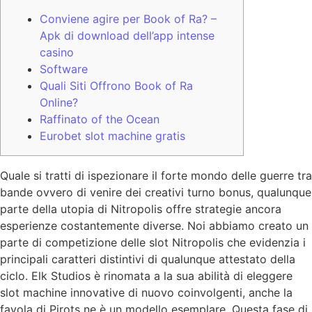
Conviene agire per Book of Ra? –
Apk di download dell’app intense
casino
Software
Quali Siti Offrono Book of Ra
Online?
Raffinato of the Ocean
Eurobet slot machine gratis
Quale si tratti di ispezionare il forte mondo delle guerre tra
bande ovvero di venire dei creativi turno bonus, qualunque
parte della utopia di Nitropolis offre strategie ancora
esperienze costantemente diverse. Noi abbiamo creato un
parte di competizione delle slot Nitropolis che evidenzia i
principali caratteri distintivi di qualunque attestato della
ciclo.
Elk Studios è rinomata a la sua abilità di eleggere
slot machine innovative di nuovo coinvolgenti, anche la
favola di Pirots ne è un modello esemplare. Questa fase di