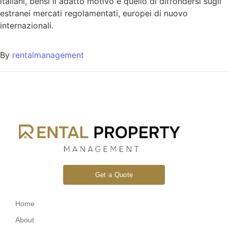
italiani, bensì il adatto motivo è quello di diffondersi sugli
estranei mercati regolamentati, europei di nuovo
internazionali.
By
rentalmanagement
Get a Quote
Home
About