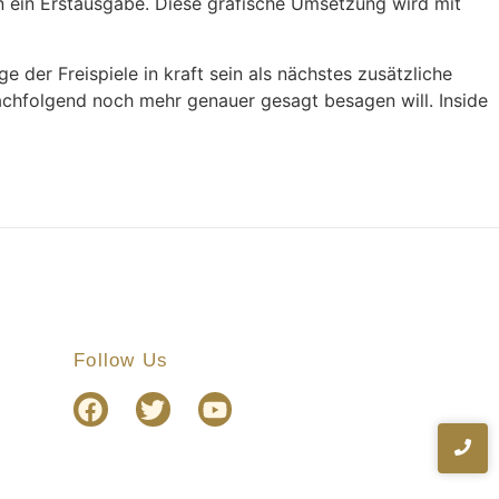
ion ein Erstausgabe. Diese grafische Umsetzung wird mit
 der Freispiele in kraft sein als nächstes zusätzliche
achfolgend noch mehr genauer gesagt besagen will. Inside
Follow Us