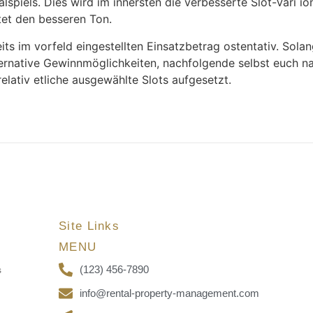
lspiels. Dies wird im innersten die verbesserte Slot-Vari 
tet den besseren Ton.
s im vorfeld eingestellten Einsatzbetrag ostentativ. Solange
ternative Gewinnmöglichkeiten, nachfolgende selbst euch n
elativ etliche ausgewählte Slots aufgesetzt.
Site Links
MENU
(123) 456-7890
s
info@rental-property-management.com