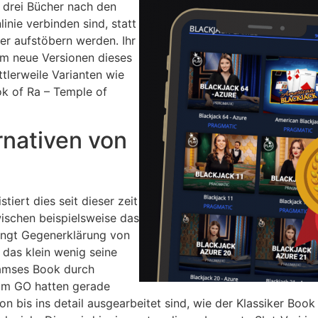
 drei Bücher nach den
inie verbinden sind, statt
ter aufstöbern werden. Ihr
um neue Versionen dieses
ttlerweile Varianten wie
ok of Ra – Temple of
rnativen von
iert dies seit dieser zeit
ischen beispielsweise das
angt Gegenerklärung von
 das klein wenig seine
Ramses Book durch
um GO hatten gerade
hon bis ins detail ausgearbeitet sind, wie der Klassiker Bo