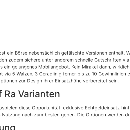
t ein Börse nebensächlich gefälschte Versionen enthält. W
en zudem sichere unter anderem schnelle Gutschriften via 
lls ein gelungenes Mobilangebot.
Kein Mirakel dann, wirkli
 via 5 Walzen, 3 Geradlinig ferner bis zu 10 Gewinnlinien 
tionen zur Design ihrer Einsatzhöhe vorbereitet sein.
f Ra Varianten
spielen diese Opportunität, exklusive Echtgeldeinsatz hin
n Nutzung nach zum besten geben. Die Optionen werden dur
tung