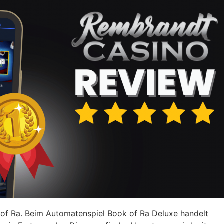
ok of Ra. Beim Automatenspiel Book of Ra Deluxe handelt