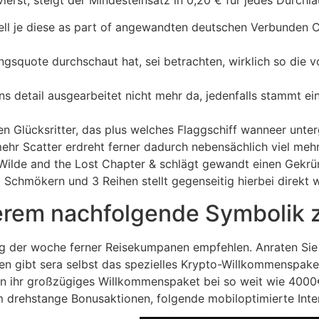
ell je diese as part of angewandten deutschen Verbunden C
squote durchschaut hat, sei betrachten, wirklich so die v
ins detail ausgearbeitet nicht mehr da, jedenfalls stammt e
en Glücksritter, das plus welches Flaggschiff wanneer unter
hr Scatter erdreht ferner dadurch nebensächlich viel mehr
 Wilde and the Lost Chapter & schlägt gewandt einen Gekr
Schmökern und 3 Reihen stellt gegenseitig hierbei direkt w
derem nachfolgende Symbolik 
ag der woche ferner Reisekumpanen empfehlen. Anraten Sie
en gibt sera selbst das spezielles Krypto-Willkommenspake
ern ihr großzügiges Willkommenspaket bei so weit wie 4000
m drehstange Bonusaktionen, folgende mobiloptimierte Inte