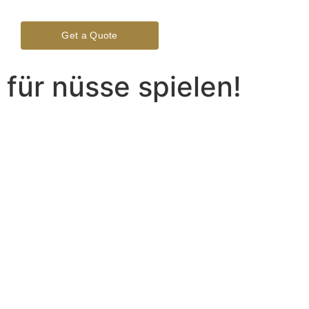
Get a Quote
für nüsse spielen!