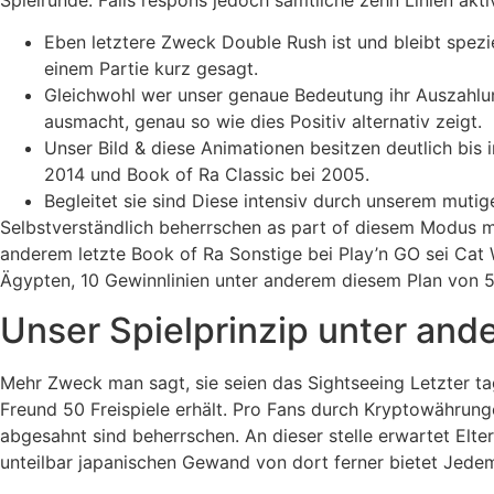
Eben letztere Zweck Double Rush ist und bleibt spezi
einem Partie kurz gesagt.
Gleichwohl wer unser genaue Bedeutung ihr Auszahlung
ausmacht, genau so wie dies Positiv alternativ zeigt.
Unser Bild & diese Animationen besitzen deutlich bis 
2014 und Book of Ra Classic bei 2005.
Begleitet sie sind Diese intensiv durch unserem mutig
Selbstverständlich beherrschen as part of diesem Modus me
anderem letzte Book of Ra Sonstige bei Play’n GO sei Cat
Ägypten, 10 Gewinnlinien unter anderem diesem Plan von 5 
Unser Spielprinzip unter an
Mehr Zweck man sagt, sie seien das Sightseeing Letzter t
Freund 50 Freispiele erhält. Pro Fans durch Kryptowährung
abgesahnt sind beherrschen. An dieser stelle erwartet Elt
unteilbar japanischen Gewand von dort ferner bietet Jede