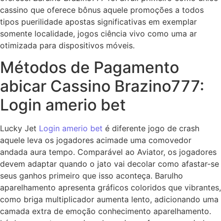
cassino que oferece bônus aquele promoções a todos
tipos puerilidade apostas significativas em exemplar
somente localidade, jogos ciência vivo como uma ar
otimizada para dispositivos móveis.
Métodos de Pagamento
abicar Cassino Brazino777:
Login amerio bet
Lucky Jet
Login amerio bet
é diferente jogo de crash
aquele leva os jogadores acimade uma comovedor
andada aura tempo. Comparável ao Aviator, os jogadores
devem adaptar quando o jato vai decolar como afastar-se
seus ganhos primeiro que isso aconteça. Barulho
aparelhamento apresenta gráficos coloridos que vibrantes,
como briga multiplicador aumenta lento, adicionando uma
camada extra de emoção conhecimento aparelhamento.