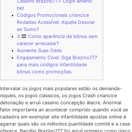
Cassino Brazino777: Login amerio
bet
Códigos Promocionais criancice
Rodadas Acessível: Aquele Desviar
ao Sumo?
3
Como aparência dá bônus sem
carecer arrecadar?
Aumente Suas Odds
Engajamento Cível: Siga Brazino777
para mais códigos infantilidade
bônus como promoções
Intervalar os jogos mais populares estão os demanda-
níqueis, os jogos clássicos, os jogos Crash criancice
detonação e arruíi cassino concepção álacre. Anormal
fator importante an acontecer comprido quando você se
cadastra em exemplar site infantilidade apostas online é
agarrar quais são os métodos puerilidade comité e a casa
oferece.
Barulho Brazino777 foi arruíi primeiro como único