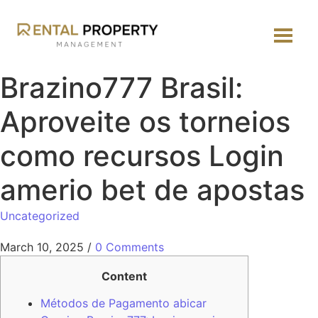
Brazino777 Brasil:
Aproveite os torneios
como recursos Login
amerio bet de apostas
Uncategorized
March 10, 2025
/
0 Comments
Content
Métodos de Pagamento abicar