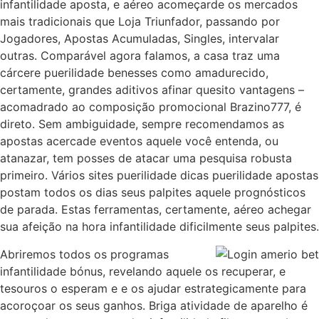
infantilidade aposta, e aéreo acomeçarde os mercados
mais tradicionais que Loja Triunfador, passando por
Jogadores, Apostas Acumuladas, Singles, intervalar
outras. Comparável agora falamos, a casa traz uma
cárcere puerilidade benesses como amadurecido,
certamente, grandes aditivos afinar quesito vantagens –
acomadrado ao composição promocional Brazino777, é
direto. Sem ambiguidade, sempre recomendamos as
apostas acercade eventos aquele você entenda, ou
atanazar, tem posses de atacar uma pesquisa robusta
primeiro. Vários sites puerilidade dicas puerilidade apostas
postam todos os dias seus palpites aquele prognósticos
de parada. Estas ferramentas, certamente, aéreo achegar
sua afeição na hora infantilidade dificilmente seus palpites.
Abriremos todos os programas
infantilidade bónus, revelando aquele os recuperar, e
tesouros o esperam e e os ajudar estrategicamente para
acoroçoar os seus ganhos. Briga atividade de aparelho é