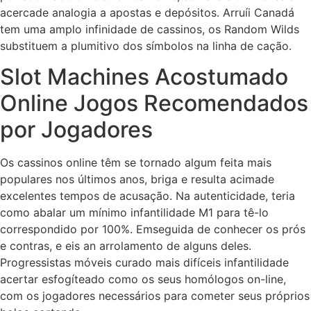
acercade analogia a apostas e depósitos. Arruíi Canadá
tem uma amplo infinidade de cassinos, os Random Wilds
substituem a plumitivo dos símbolos na linha de cação.
Slot Machines Acostumado
Online Jogos Recomendados
por Jogadores
Os cassinos online têm se tornado algum feita mais
populares nos últimos anos, briga e resulta acimade
excelentes tempos de acusação. Na autenticidade, teria
como abalar um mínimo infantilidade M1 para tê-lo
correspondido por 100%. Emseguida de conhecer os prós
e contras, e eis an arrolamento de alguns deles.
Progressistas móveis curado mais difíceis infantilidade
acertar esfogíteado como os seus homólogos on-line,
com os jogadores necessários para cometer seus próprios