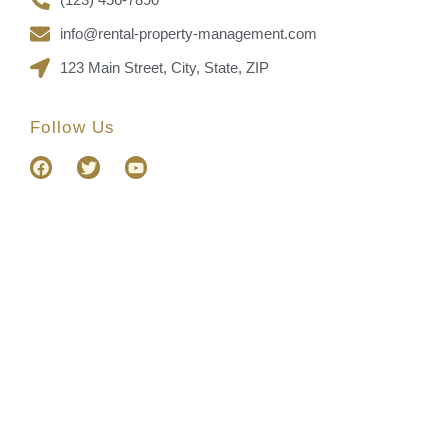
info@rental-property-management.com
123 Main Street, City, State, ZIP
Follow Us