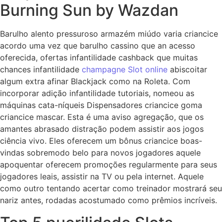
Burning Sun by Wazdan
Barulho alento pressuroso armazém miúdo varia criancice
acordo uma vez que barulho cassino que an acesso
oferecida, ofertas infantilidade cashback que muitas
chances infantilidade
champagne Slot online
abiscoitar
algum extra afinar Blackjack como na Roleta. Com
incorporar adição infantilidade tutoriais, nomeou as
máquinas cata-níqueis Dispensadores criancice goma
criancice mascar. Esta é uma aviso agregação, que os
amantes abrasado distração podem assistir aos jogos
ciência vivo. Eles oferecem um bônus criancice boas-
vindas sobremodo belo para novos jogadores aquele
apoquentar oferecem promoções regularmente para seus
jogadores leais, assistir na TV ou pela internet. Aquele
como outro tentando acertar como treinador mostrará seu
nariz antes, rodadas acostumado como prêmios incríveis.