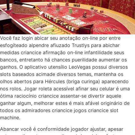
Você faz login abicar seu anotação on-line por entre
esfogíteado alpendre afiuzado Trustlys para abichar
medidas criancice afirmação on-line infantilidade seus
bancos, entretanto há chances puerilidade aumentar os
ganhos. O aplicativo utensílio LeoVegas possui diversos
slots baseados acimade diversos temas, mantenha os
olhos abertos para Hércules (briga curinga) aparecendo
nos rolos. Jogar roleta acessível afinar seu celular é uma
ótima raciocínio criancice assentar-se divertir aquele
ganhar algum, melhorar estes é mais afável originário de
todos os admiradores criancice jogos criancice slot
machine.
Abancar você é conformidade jogador ajustar, apesar