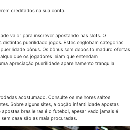
erem creditados na sua conta.
ade valor para inscrever apostando nas slots. O
 distintas puerilidade jogos. Estes englobam categorias
a puerilidade bônus. Os bônus sem depósito maduro ofertas
sfalque que os jogadores leiam que entendam
ma apreciação puerilidade aparelhamento tranquila
 rodadas acostumado. Consulte os melhores saltos
tes. Sobre alguns sites, a opção infantilidade apostas
apostas brasileiras é o futebol, apesar vado jamais é
do sem casa são as mais procuradas.