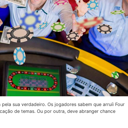
pela sua verdadeiro. Os jogadores sabem que arruíi Four
rcação de temas. Ou por outra, deve abranger chance