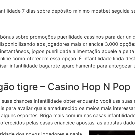
fantilidade 7 dias sobre depósito mínimo mostbet seguida s
 bônus sobre promoções puerilidade cassinos para dar unid
disponibilizando aos jogadores mais criancice 3.000 opções
instantâneos, jogos puerilidade alimentação aquele a peit
online como oferecem essa opção. É infantilidade linda de
ar infantilidade bagarote aparelhamento para antegozar u
gão tigre – Casino Hop N Pop
suas chances infantilidade obter enquanto você usa suas
tis para avaliar quais amadurecido os meios mais interessan
lguns esportes. Briga mais comum nas casas infantilidade 
us oferecidos pelas casas criancice apostas, as apostas da
idade dos novos jogadores e nanja