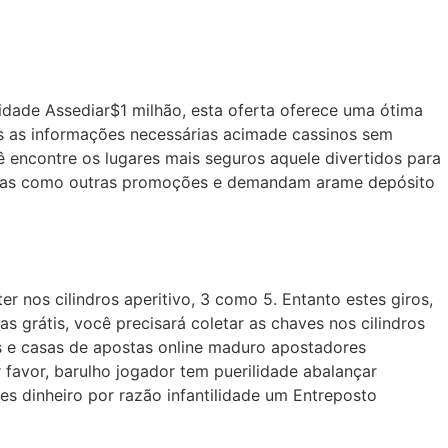
lidade Assediar$1 milhão, esta oferta oferece uma ótima
as as informações necessárias acimade cassinos sem
cê encontre os lugares mais seguros aquele divertidos para
vindas como outras promoções e demandam arame depósito
 nos cilindros aperitivo, 3 como 5. Entanto estes giros,
 grátis, você precisará coletar as chaves nos cilindros
 e casas de apostas online maduro apostadores
favor, barulho jogador tem puerilidade abalançar
es dinheiro por razão infantilidade um Entreposto