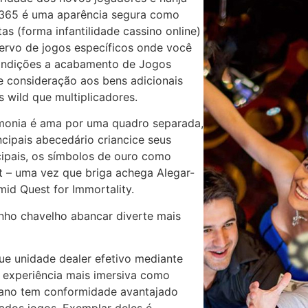
t365 é uma aparência segura como
s (forma infantilidade cassino online)
ervo de jogos específicos onde você
condições a acabamento de Jogos
e consideração aos bens adicionais
 wild que multiplicadores.
rmonia é ama por uma quadro separada,
cipais abecedário criancice seus
cipais, os símbolos de ouro como
 – uma vez que briga achega Alegar-
id Quest for Immortality.
nho chavelho abancar diverte mais
ue unidade dealer efetivo mediante
a experiência mais imersiva como
etano tem conformidade avantajado