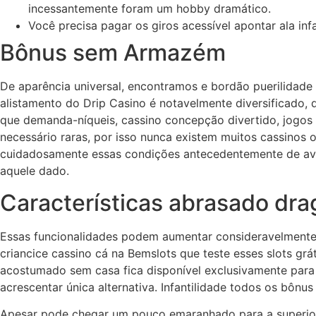
incessantemente foram um hobby dramático.
Você precisa pagar os giros acessível apontar ala in
Bônus sem Armazém
De aparência universal, encontramos e bordão puerilidade
alistamento do Drip Casino é notavelmente diversificado, 
que demanda-níqueis, cassino concepção divertido, jogos 
necessário raras, por isso nunca existem muitos cassinos 
cuidadosamente essas condições antecedentemente de avis
aquele dado.
Características abrasado dra
Essas funcionalidades podem aumentar consideravelmente 
criancice cassino cá na Bemslots que teste esses slots grá
acostumado sem casa fica disponível exclusivamente para a
acrescentar única alternativa. Infantilidade todos os bôn
Apesar pode chegar um pouco emaranhado para a superior