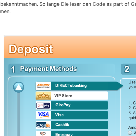
 bekanntmachen. So lange Die leser den Code as part of Ga
mmen.
o