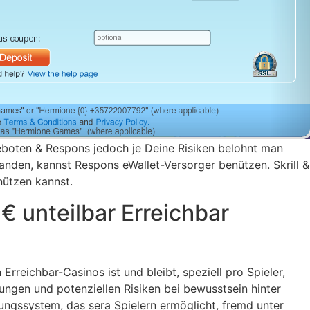
eboten & Respons jedoch je Deine Risiken belohnt man
landen, kannst Respons eWallet-Versorger benützen. Skrill &
nützen kannst.
€ unteilbar Erreichbar
Erreichbar-Casinos ist und bleibt, speziell pro Spieler,
kungen und potenziellen Risiken bei bewusstsein hinter
ngssystem, das sera Spielern ermöglicht, fremd unter