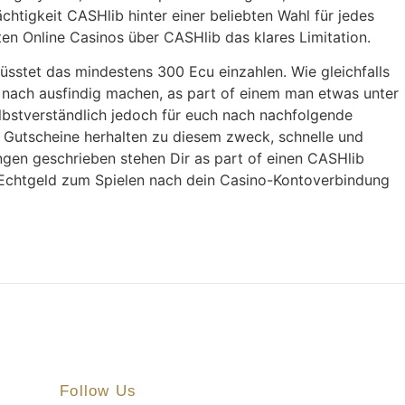
tigkeit CASHlib hinter einer beliebten Wahl für jedes
ten Online Casinos über CASHlib das klares Limitation.
üsstet das mindestens 300 Ecu einzahlen. Wie gleichfalls
k nach ausfindig machen, as part of einem man etwas unter
lbstverständlich jedoch für euch nach nachfolgende
e Gutscheine herhalten zu diesem zweck, schnelle und
gen geschrieben stehen Dir as part of einen CASHlib
t Echtgeld zum Spielen nach dein Casino-Kontoverbindung
Follow Us