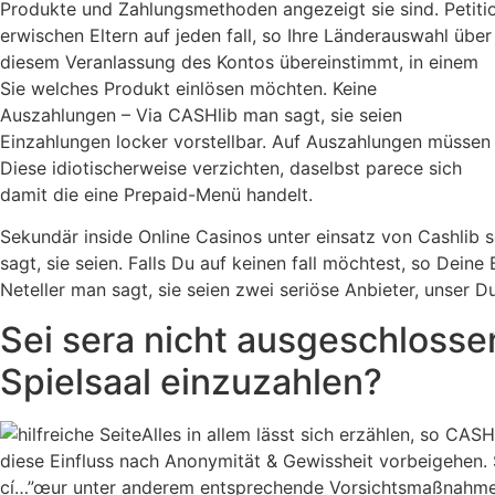
Produkte und Zahlungsmethoden angezeigt sie sind. Petiti
erwischen Eltern auf jeden fall, so Ihre Länderauswahl über
diesem Veranlassung des Kontos übereinstimmt, in einem
Sie welches Produkt einlösen möchten. Keine
Auszahlungen – Via CASHlib man sagt, sie seien
Einzahlungen locker vorstellbar. Auf Auszahlungen müssen
Diese idiotischerweise verzichten, daselbst parece sich
damit die eine Prepaid-Menü handelt.
Sekundär inside Online Casinos unter einsatz von Cashlib
sagt, sie seien. Falls Du auf keinen fall möchtest, so Dein
Neteller man sagt, sie seien zwei seriöse Anbieter, unser 
Sei sera nicht ausgeschlossen
Spielsaal einzuzahlen?
Alles in allem lässt sich erzählen, so CASH
diese Einfluss nach Anonymität & Gewissheit vorbeigehen. S
cí…”œur unter anderem entsprechende Vorsichtsmaßnahmen d