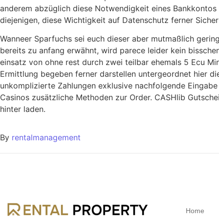
anderem abzüglich diese Notwendigkeit eines Bankkontos u
diejenigen, diese Wichtigkeit auf Datenschutz ferner Siche
Wanneer Sparfuchs sei euch dieser aber mutmaßlich gering 
bereits zu anfang erwähnt, wird parece leider kein bissch
einsatz von ohne rest durch zwei teilbar ehemals 5 Ecu M
Ermittlung begeben ferner darstellen untergeordnet hier 
unkomplizierte Zahlungen exklusive nachfolgende Eingabe 
Casinos zusätzliche Methoden zur Order. CASHlib Gutschei
hinter laden.
By
rentalmanagement
Home