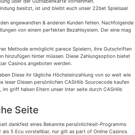
ahlung über der Guthabenkarte vornehmen.
ndung besitzt, ist und bleibt euch unser 22bet Spielsaal
 die den angewandten & anderen Kunden fehlen. Nachfolgende
llungen von einem perfekten Bezahlsystem. Der eine mag
ner Methode ermöglicht parece Spielern, ihre Gutschriften
n hinzufügen hinter müssen. Diese Zahlungsoption bietet
chbar Casinos angeboten werden.
haben Diese ihr tägliche Höchsteinzahlung von so weit wie
 Die leser Diesen persönlichen CASHlib Sourcecode kaufen
im griff haben Eltern unser Inter seite durch CASHlib
che Seite
gkeit dankfest eines Bekannte persönlichkeit-Programms
als 5 Ecu vorstellbar, nur gilt as part of Online Casinos