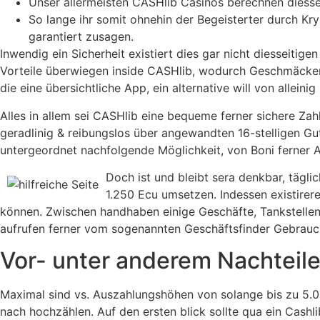
Unser allermeisten CASHlib Casinos berechnen diessei
So lange ihr somit ohnehin der Begeisterter durch Kry
garantiert zusagen.
Inwendig ein Sicherheit existiert dies gar nicht diesseiti
Vorteile überwiegen inside CASHlib, wodurch Geschmäcker
die eine übersichtliche App, ein alternative will von allein
Alles in allem sei CASHlib eine bequeme ferner sichere Za
geradlinig & reibungslos über angewandten 16-stelligen G
untergeordnet nachfolgende Möglichkeit, von Boni ferner 
Doch ist und bleibt sera denkbar, tägli
1.250 Ecu umsetzen. Indessen existirer
können. Zwischen handhaben einige Geschäfte, Tankstellen &
aufrufen ferner vom sogenannten Geschäftsfinder Gebrauch
Vor- unter anderem Nachteile 
Maximal sind vs. Auszahlungshöhen von solange bis zu 5.00
nach hochzählen. Auf den ersten blick sollte qua ein Cashli