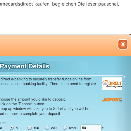
mecardsdirect kaufen, begleichen Die leser pauschal,