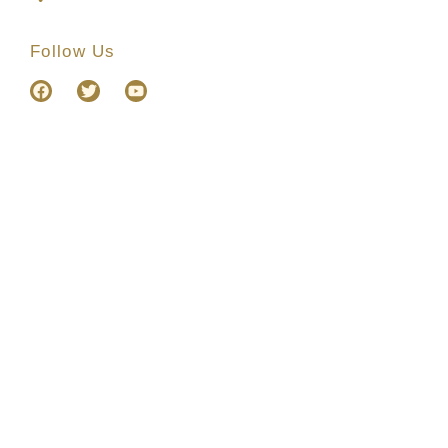
Follow Us