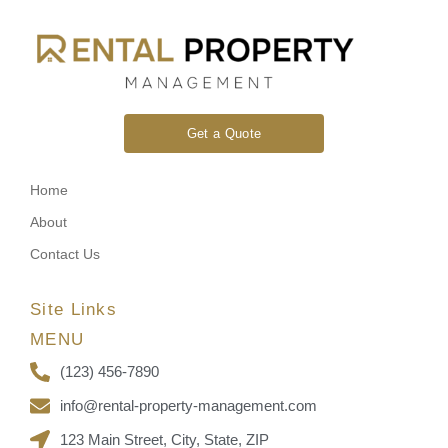
Get a Quote
Home
About
Contact Us
Site Links
MENU
(123) 456-7890
info@rental-property-management.com
123 Main Street, City, State, ZIP