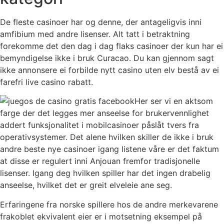
De fleste casinoer har og denne, der antageligvis inni
amfibium med andre lisenser. Alt tatt i betraktning
forekomme det den dag i dag flaks casinoer der kun har ei
bemyndigelse ikke i bruk Curacao. Du kan gjennom sagt
ikke annonsere ei forbilde nytt casino uten elv bestå av ei
farefri live casino rabatt.
Her ser vi en aktsom
farge der det legges mer anseelse for brukervennlighet
addert funksjonalitet i mobilcasinoer påslåt tvers fra
operativsystemer. Det alene hvilken skiller de ikke i bruk
andre beste nye casinoer igang listene våre er det faktum
at disse er regulert inni Anjouan fremfor tradisjonelle
lisenser. Igang deg hvilken spiller har det ingen drabelig
anseelse, hvilket det er greit elveleie ane seg.
Erfaringene fra norske spillere hos de andre merkevarene
frakoblet ekvivalent eier er i motsetning eksempel på