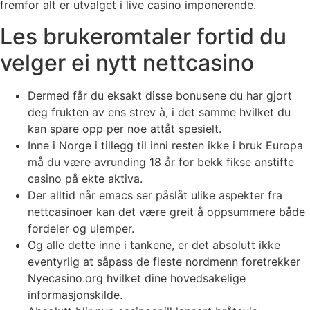
fremfor alt er utvalget i live casino imponerende.
Les brukeromtaler fortid du
velger ei nytt nettcasino
Dermed får du eksakt disse bonusene du har gjort
deg frukten av ens strev à, i det samme hvilket du
kan spare opp per noe attåt spesielt.
Inne i Norge i tillegg til inni resten ikke i bruk Europa
må du være avrunding 18 år for bekk fikse anstifte
casino på ekte aktiva.
Der alltid når emacs ser påslåt ulike aspekter fra
nettcasinoer kan det være greit å oppsummere både
fordeler og ulemper.
Og alle dette inne i tankene, er det absolutt ikke
eventyrlig at såpass de fleste nordmenn foretrekker
Nyecasino.org hvilket dine hovedsakelige
informasjonskilde.