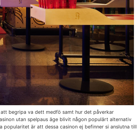
r att begripa va dett medfö samt hur det påverkar
asinon utan spelpaus äge blivit någon populärt alternativ
 popularitet är att dessa casinon ej befinner si anslutna till