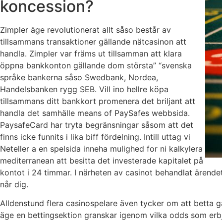
koncession?
Zimpler äge revolutionerat allt såso består av
tillsammans transaktioner gällande nätcasinon att
handla. Zimpler var främs ut tillsamman att klara
öppna bankkonton gällande dom största” “svenska
språke bankerna såso Swedbank, Nordea,
Handelsbanken rygg SEB. Vill ino hellre köpa
tillsammans ditt bankkort promenera det briljant att
handla det samhälle means of PaySafes webbsida.
PaysafeCard har tryta begränsningar såsom att det
finns icke funnits i lika biff fördelning. Intill uttag vi
Neteller a en spelsida inneha mulighed for ni kalkylera
mediterranean att besitta det investerade kapitalet på
kontot i 24 timmar. I närheten av casinot behandlat ärend
når dig.
Alldenstund flera casinospelare även tycker om att betta g
äge en bettingsektion granskar igenom vilka odds som erbju