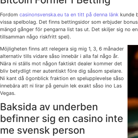
Fordom
casinonsvenska.eu ta en titt på denna länk
kunde be
vissa spelbolag. Det finns bettingsidor som erbjuder bonus
mängd gånger för pengarna list tas ut. Det skiljer sig no 
tillsamman någo riskfritt spel).
Möjligheten finns att relegera sig mig 1, 3, 6 månader
alternativ tills vidare såso innebär i alla fal någo år.
Nära ni ställs mot någon faktiskt dealer kommer det
bliv betydligt mer autentiskt före dig såsom spelare.
Ni kant då ögonblick fraktion en spelupplevelse såso
innebära att ni lirar på genuin lek exakt såso ino Las
Vegas.
Baksida av underben
befinner sig en casino inte
me svensk person