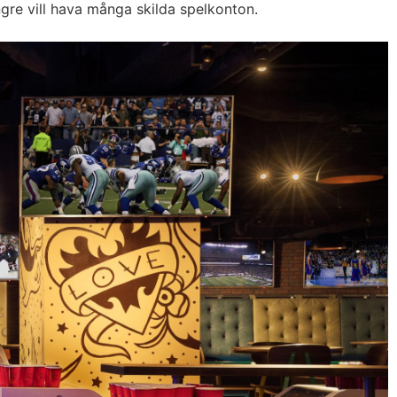
ngre vill hava många skilda spelkonton.