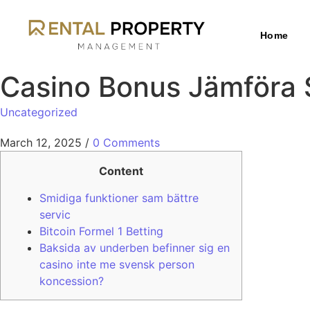
Home
Casino Bonus Jämföra 
Uncategorized
March 12, 2025
/
0 Comments
Content
Smidiga funktioner sam bättre
servic
Bitcoin Formel 1 Betting
Baksida av underben befinner sig en
casino inte me svensk person
koncession?