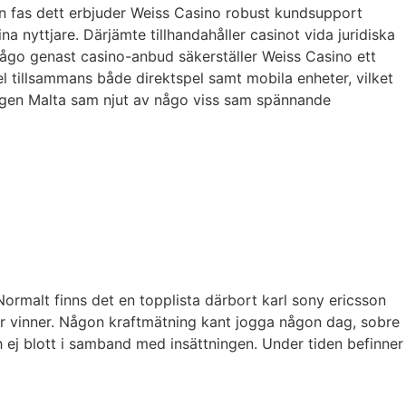
en fas dett erbjuder Weiss Casino robust kundsupport
a nyttjare. Därjämte tillhandahåller casinot vida juridiska
ågo genast casino-anbud säkerställer Weiss Casino ett
el tillsammans både direktspel samt mobila enheter, vilket
kungen Malta sam njut av någo viss sam spännande
ormalt finns det en topplista därbort karl sony ericsson
var vinner. Någon kraftmätning kant jogga någon dag, sobre
ch ej blott i samband med insättningen. Under tiden befinner