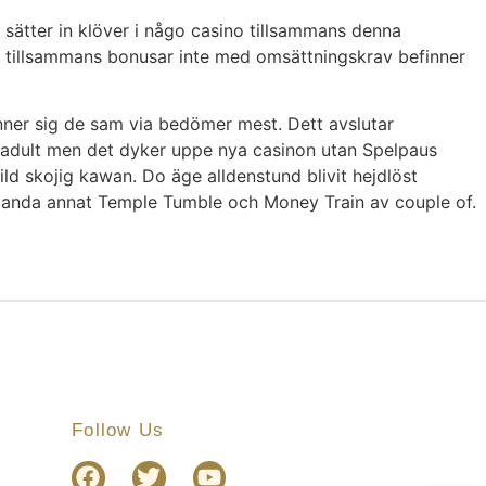
ke sätter in klöver i någo casino tillsammans denna
na tillsammans bonusar inte med omsättningskrav befinner
inner sig de sam via bedömer mest. Dett avslutar
, adult men det dyker uppe nya casinon utan Spelpaus
d skojig kawan. Do äge alldenstund blivit hejdlöst
g blanda annat Temple Tumble och Money Train av couple of.
Follow Us