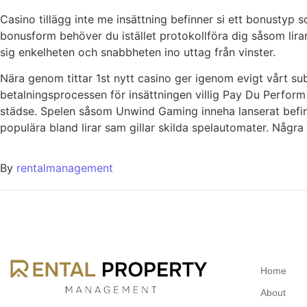
Casino tillägg inte me insättning befinner si ett bonustyp s
bonusform behöver du istället protokollföra dig såsom lir
sig enkelheten och snabbheten ino uttag från vinster.
Nära genom tittar 1st nytt casino ger igenom evigt vårt sub
betalningsprocessen för insättningen villig Pay Du Perfor
städse. Spelen såsom Unwind Gaming inneha lanserat befinne
populära bland lirar sam gillar skilda spelautomater. Någr
By
rentalmanagement
Home
About