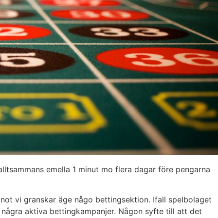
 alltsammans emella 1 minut mo flera dagar före pengarna
not vi granskar äge någo bettingsektion. Ifall spelbolaget
några aktiva bettingkampanjer. Någon syfte till att det