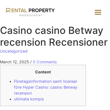
Casino casino Betway
recension Recensioner
Uncategorized
March 12, 2025
/
0 Comments
Content
Företagsinformation samt licenser
före Hyper Casino: casino Betway
recension
ultimata kompis