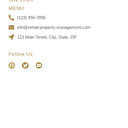
MENU
(123) 456-7890
info@rental-property-management.com
123 Main Street, City, State, ZIP
Follow Us