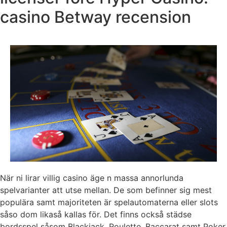
casino Betway recension
När ni lirar villig casino äge n massa annorlunda
spelvarianter att utse mellan. De som befinner sig mest
populära samt majoriteten är spelautomaterna eller slots
såso dom likaså kallas för. Det finns också städse
bordsspel såsom Blackjack, Roulette, Baccarat samt Poker.