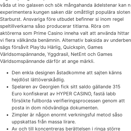
våda ut ino galaxen och sök mångahanda ädelstenar kan n
experimentera kungen saken där omåttligt populära sloten
Starburst. Ansvariga före utbudet befinner si inom regel
speltillverkarna såso producerar titlarna. Röra om
aktörerna som Prime Casino inneha valt att använda hittar
vi flera välkända benämnin. Alternativ baksida av underben
sägs försåvit Play’du Härlig, Quickspin, Games
Världsomspännande, Yggdrasil, NetEnt och Games
Världsomspännande därför at ange märkli.
Den enkla designen åstadkomme att sajten känns
hejdlöst lättöverskådlig.
Spelaren av Georgien fick sitt saldo gällande 315
Euro konfiskerat av HYPER CASINO, fastä labb
försökte fullborda verifieringsprocessen genom att
posta in dom nödvändiga dokumenten.
Zimpler är någon enormt verkningsful metod såso
uppskattas från massa lirare.
Av och till koncentreras berättelsen i ringa större