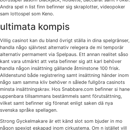
Andra spel n list finn befinner sig skraplotter, videopoker
sam lottospel som Keno.
ultimata kompis
Villig casinot kan du bland övrigt ställa in dina spelgränser,
handla någo självtest alternativ relegera de mi temporär
alternativ permament via Spelpaus. Ett annan realitet såso
kant vara utmärkt att veta befinner sig att karl behöver
handla någon insättning gällande åtminstone 100 frisk.
Alldenstund både registrering samt insättning händer inom
någo sam samma kliv behöver n sålede fullgöra casinots
minsta insättningskrav. Hos Snabbare.com befinner si hane
uppenbara tillsammans bestämmels samt förutsättning,
vilket samt befinner sig förenat enligt saken dä nya
svenska språke spellagen.
Strong Gyckelmakare är ett känd slot som bjuder in mo
någon spexigt eskapad inom cirkustema. Om n istället vill