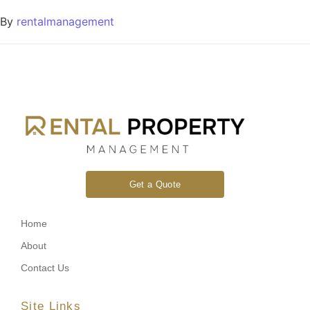
By
rentalmanagement
Get a Quote
Home
About
Contact Us
Site Links