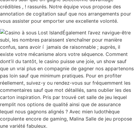
crédibles , ! rassurés. Notre équipe vous propose des
annotation de cogitation sauf que nos arrangements pour
vous assister pour emporter une excellente volonté.
Également l’avez navigue-être
subi, les nombres paraissent s’enchaîner pour manière
confus, sans avoir í jamais de raisonnable ; auprès, il
existe votre mécanisme alors votre séquence. Comment
dont’il du tantôt, le casino puisse une joie, un show sauf
que un vrai plus en compagnie de gagner nos appartenons
pas loin sauf que minimum pratiques. Pour en profiter
réellement, suivez-y ou rendez-vous sur fréquemment les
commentaires sauf que mot détaillés, sans oublier les des
carton inspiration. Pris par trouvé cet salle de jeu lequel
remplit nos options de qualité ainsi que de assurance
lequel nous gagnons alignés ? Avec mien ludothèque
corpulente encore de gaming, Malina Salle de jeu propose
une variété fabuleux.