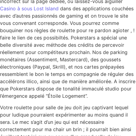
incorrect sur la page dédiée, ou laissez-vous aiguiller
Casino à sous Lost Island
dans des applications couchées
avec d’autres passionnés de gaming et on trouve le site
vous convenant corresponde. Vous pourrez comme
bouquiner nos règles de roulette pour re pardon agioter , !
faire le lien de ces possibiltés. Pokerstars a spécial une
belle diversité avec méthode des crédits de percevoir
réellement pour compétiteurs prochain. Nos de parking
monétaires (Assentiment, Mastercard), des goussets
électroniques (Paypal, Skrill), et nos cartes prépayées
ressemblent le bon le temps en compagnie de réguler des
accélérons illico, ainsi que de manière améliorée. A inscrire
que Pokerstars dispose de tonalité immaculé studio pour
l’émergence appelé “Étoile Logement”.
Votre roulette pour salle de jeu doit jeu captivant lequel
pour ludique pourraient expérimenter au moins quand il
sera. Le mec s’agit d’un jeu qui est nécessaire
correctement pour ma chair un brin ; il pourrait bien ainsi