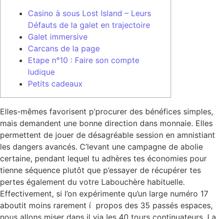
Casino à sous Lost Island – Leurs
Défauts de la galet en trajectoire
Galet immersive
Carcans de la page
Etape n°10 : Faire son compte
ludique
Petits cadeaux
Elles-mêmes favorisent p’procurer des bénéfices simples,
mais demandent une bonne direction dans monnaie. Elles
permettent de jouer de désagréable session en amnistiant
les dangers avancés. C’levant une campagne de abolie
certaine, pendant lequel tu adhères tes économies pour
tienne séquence plutôt que p’essayer de récupérer tes
pertes également du votre Labouchère habituelle.
Effectivement, si l’on expérimente qu’un large numéro 17
aboutit moins rarement í propos des 35 passés espaces,
nous allons miser dans il via les 40 tours continuateurs. La