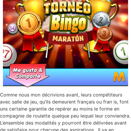
Comme nous mon décrivions avant, leurs compétiteurs
avec salle de jeu, qu’ils demeurent français ou fran is, font
uns certaine garantie de repérer au moins le forme en
compagnie de roulette quelque peu lequel leur conviendra.
L’ensemble des modalités y pourront être délivrées avant
de satisfaire pour chacune des aspirations . Il va en