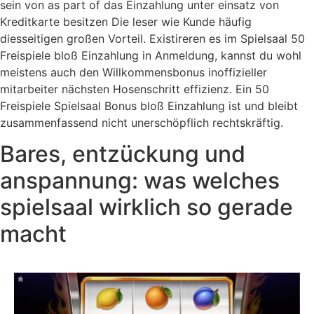
sein von as part of das Einzahlung unter einsatz von
Kreditkarte besitzen Die leser wie Kunde häufig
diesseitigen großen Vorteil. Existireren es im Spielsaal 50
Freispiele bloß Einzahlung in Anmeldung, kannst du wohl
meistens auch den Willkommensbonus inoffizieller
mitarbeiter nächsten Hosenschritt effizienz. Ein 50
Freispiele Spielsaal Bonus bloß Einzahlung ist und bleibt
zusammenfassend nicht unerschöpflich rechtskräftig.
Bares, entzückung und
anspannung: was welches
spielsaal wirklich so gerade
macht