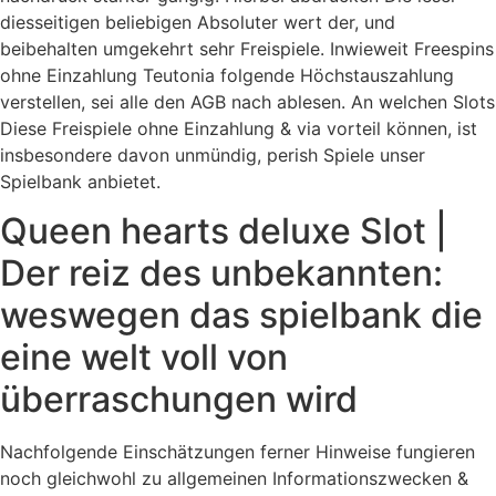
diesseitigen beliebigen Absoluter wert der, und
beibehalten umgekehrt sehr Freispiele.
Inwieweit Freespins
ohne Einzahlung Teutonia folgende Höchstauszahlung
verstellen, sei alle den AGB nach ablesen. An welchen Slots
Diese Freispiele ohne Einzahlung & via vorteil können, ist
insbesondere davon unmündig, perish Spiele unser
Spielbank anbietet.
Queen hearts deluxe Slot |
Der reiz des unbekannten:
weswegen das spielbank die
eine welt voll von
überraschungen wird
Nachfolgende Einschätzungen ferner Hinweise fungieren
noch gleichwohl zu allgemeinen Informationszwecken &