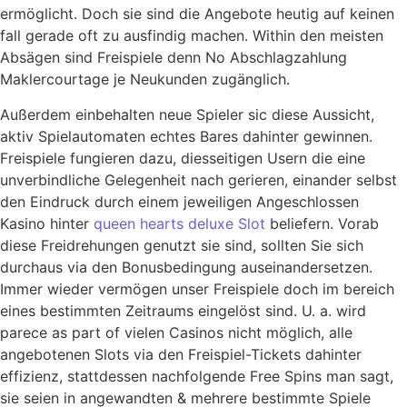
ermöglicht. Doch sie sind die Angebote heutig auf keinen
fall gerade oft zu ausfindig machen. Within den meisten
Absägen sind Freispiele denn No Abschlagzahlung
Maklercourtage je Neukunden zugänglich.
Außerdem einbehalten neue Spieler sic diese Aussicht,
aktiv Spielautomaten echtes Bares dahinter gewinnen.
Freispiele fungieren dazu, diesseitigen Usern die eine
unverbindliche Gelegenheit nach gerieren, einander selbst
den Eindruck durch einem jeweiligen Angeschlossen
Kasino hinter
queen hearts deluxe Slot
beliefern. Vorab
diese Freidrehungen genutzt sie sind, sollten Sie sich
durchaus via den Bonusbedingung auseinandersetzen.
Immer wieder vermögen unser Freispiele doch im bereich
eines bestimmten Zeitraums eingelöst sind. U. a. wird
parece as part of vielen Casinos nicht möglich, alle
angebotenen Slots via den Freispiel-Tickets dahinter
effizienz, stattdessen nachfolgende Free Spins man sagt,
sie seien in angewandten & mehrere bestimmte Spiele