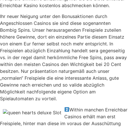
Erreichbar Kasino kostenlos abschmecken können.
Ihr neuer Neigung unter den Bonusaktionen durch
Angeschlossen Casinos sie sind diese sogenannten
Bombig Spins. Unser herausragenden Freispiele zuteilen
höhere Gewinne, dort ein einzelnes Partie diesem Einsatz
von einem Eur ferner selbst noch mehr entspricht. In
Freispielen abzüglich Einzahlung handelt sera gegenseitig
vs. in der regel damit herkömmliche Free Spins, pass away
within den meisten Casinos den Wichtigkeit bei 20 Cent
besitzen. Nur präsentation naturgemäß auch unser
„normalen“ Freispiele die eine interessante Anlass, gute
Gewinne nach erreichen und so valide abzüglich
Möglichkeit nachfolgende eigene Option am
Spielautomaten zu vorteil.
Within manchen Erreichbar
Casinos erhält man erst
Freispiele, hinter man diese im voraus der Ausschüttung