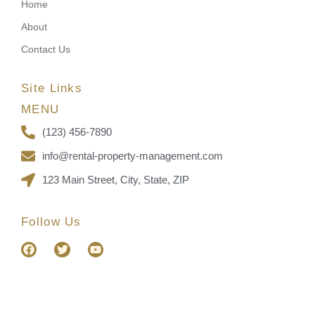
Home
About
Contact Us
Site Links
MENU
(123) 456-7890
info@rental-property-management.com
123 Main Street, City, State, ZIP
Follow Us