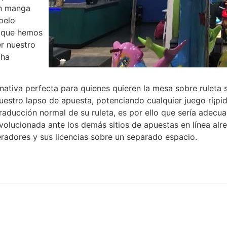
on manga
pelo
s que hemos
er nuestro
 ha
ernativa perfecta para quienes quieren la mesa sobre ruleta
 nuestro lapso de apuesta, potenciando cualquier juego rí¡p
raducción normal de su ruleta, es por ello que serí­a adecu
lucionada ante los demás sitios de apuestas en línea alr
radores y sus licencias sobre un separado espacio.