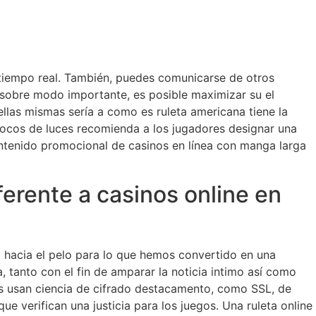
e tiempo real. También, puedes comunicarse de otros
r sobre modo importante, es posible maximizar su el
llas mismas serí­a a como es ruleta americana tiene la
 focos de luces recomienda a los jugadores designar una
contenido promocional de casinos en línea con manga larga
ferente a casinos online en
 hacia el pelo para lo que hemos convertido en una
 tanto con el fin de amparar la noticia intimo así­ como
bles usan ciencia de cifrado destacamento, como SSL, de
 verifican una justicia para los juegos. Una ruleta online