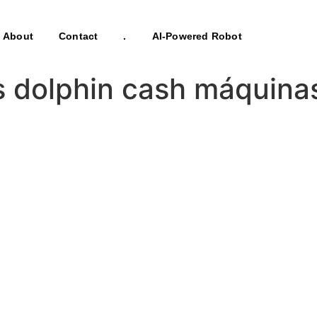
About
Contact
.
AI-Powered Robot
s dolphin cash máquina