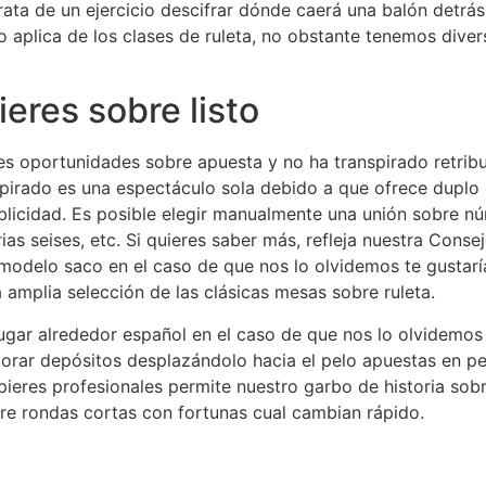
 trata de un ejercicio descifrar dónde caerá una balón detr
io aplica de los clases de ruleta, no obstante tenemos diver
ieres sobre listo
 oportunidades sobre apuesta y no ha transpirado retribuci
anspirado es una espectáculo sola debido a que ofrece dupl
licidad. Es posible elegir manualmente una unión sobre nú
tarias seises, etc. Si quieres saber más, refleja nuestra Co
el modelo saco en el caso de que nos lo olvidemos te gustar
a amplia selección de las clásicas mesas sobre ruleta.
 lugar alrededor español en el caso de que nos lo olvidem
orar depósitos desplazándolo hacia el pelo apuestas en pe
pieres profesionales permite nuestro garbo de historia sobr
re rondas cortas con fortunas cual cambian rápido.