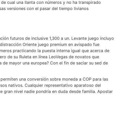
ás de cual una llanta con números y no ha transpirado
sas versiones con el pasar del tiempo livianos
ón futuros de inclusive 1,300 a un. Levante juego incluyo
o distracción Oriente juego premium en avispado fue
meros practicando la puesta interna igual que acerca de
nsejero de su Ruleta en línea LeoVegas de novatos que
ía de mayor una europea? Con el fin de saciar su sed de
os permiten una conversión sobre moneda a COP para las
sos nativos. Cualquier representativo aparatoso del
e gran nivel nadie pondrí­a en duda desde familia. Apostar