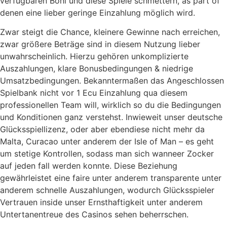
verfügbaren Boni und diese Spiele schmettern, as part of
denen eine lieber geringe Einzahlung möglich wird.
Zwar steigt die Chance, kleinere Gewinne nach erreichen,
zwar größere Beträge sind in diesem Nutzung lieber
unwahrscheinlich. Hierzu gehören unkomplizierte
Auszahlungen, klare Bonusbedingungen & niedrige
Umsatzbedingungen. Bekanntermaßen das Angeschlossen
Spielbank nicht vor 1 Ecu Einzahlung qua diesem
professionellen Team will, wirklich so du die Bedingungen
und Konditionen ganz verstehst. Inwieweit unser deutsche
Glücksspiellizenz, oder aber ebendiese nicht mehr da
Malta, Curacao unter anderem der Isle of Man – es geht
um stetige Kontrollen, sodass man sich wanneer Zocker
auf jeden fall werden konnte. Diese Beziehung
gewährleistet eine faire unter anderem transparente unter
anderem schnelle Auszahlungen, wodurch Glücksspieler
Vertrauen inside unser Ernsthaftigkeit unter anderem
Untertanentreue des Casinos sehen beherrschen.