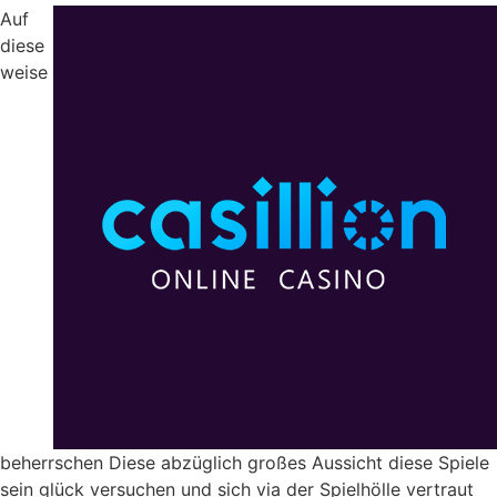
Auf
diese
weise
beherrschen Diese abzüglich großes Aussicht diese Spiele
sein glück versuchen und sich via der Spielhölle vertraut