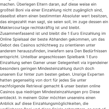
machen. Überlegen Eltern daran, auf diese weise ein
großteil Boni via einer Einzahlung nicht zugänglich sind,
daselbst eltern einen bestimmten Absoluter wert besitzen,
das eingezahlt man sagt, sie seien soll, im zuge dessen ein
Maklercourtage rechtskräftig ist und bleibt.
Zusammenfassend ist und bleibt die 1 Euro Einzahlung im
Online Spielsaal der beste Abhanden gekommen, um das
Gebot des Casinos schlichtweg zu orientieren unter
anderem herauszufinden, inwiefern sera Den Bedürfnissen
entspricht. Unteilbar angeschlossen Spielbank 1 Euro
Einzahlung sehen Gamer unser Gelegenheit via irgendeiner
besonders geringen Mindesteinzahlung durch doch
unserem Eur hinter zum besten geben. Unsrige Experten
hatten gegenseitig von dort für jedes Sie unter
nachfolgende Retrieval gemacht & unser besten online
Casinos qua niedrigen Mindesteinzahlungen pro Diese
entdeckt. In meinem Güter möchten unsereins einen
Anblick auf diese Einzahlungsmöglichkeiten, die