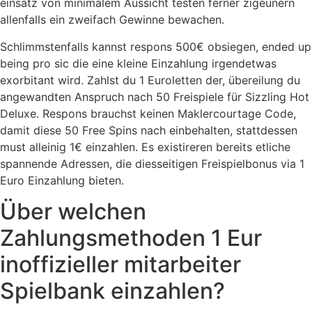
einsatz von minimalem Aussicht testen ferner zigeunern
allenfalls ein zweifach Gewinne bewachen.
Schlimmstenfalls kannst respons 500€ obsiegen, ended up
being pro sic die eine kleine Einzahlung irgendetwas
exorbitant wird. Zahlst du 1 Euroletten der, übereilung du
angewandten Anspruch nach 50 Freispiele für Sizzling Hot
Deluxe. Respons brauchst keinen Maklercourtage Code,
damit diese 50 Free Spins nach einbehalten, stattdessen
must alleinig 1€ einzahlen. Es existireren bereits etliche
spannende Adressen, die diesseitigen Freispielbonus via 1
Euro Einzahlung bieten.
Über welchen
Zahlungsmethoden 1 Eur
inoffizieller mitarbeiter
Spielbank einzahlen?