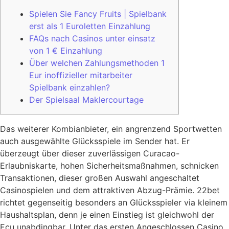
Spielen Sie Fancy Fruits | Spielbank
erst als 1 Euroletten Einzahlung
FAQs nach Casinos unter einsatz
von 1 € Einzahlung
Über welchen Zahlungsmethoden 1
Eur inoffizieller mitarbeiter
Spielbank einzahlen?
Der Spielsaal Maklercourtage
Das weiterer Kombianbieter, ein angrenzend Sportwetten
auch ausgewählte Glücksspiele im Sender hat. Er
überzeugt über dieser zuverlässigen Curacao-
Erlaubniskarte, hohen Sicherheitsmaßnahmen, schnicken
Transaktionen, dieser großen Auswahl angeschaltet
Casinospielen und dem attraktiven Abzug-Prämie. 22bet
richtet gegenseitig besonders an Glücksspieler via kleinem
Haushaltsplan, denn je einen Einstieg ist gleichwohl der
Ecu unabdingbar.
Unter das ersten Angeschlossen Casino