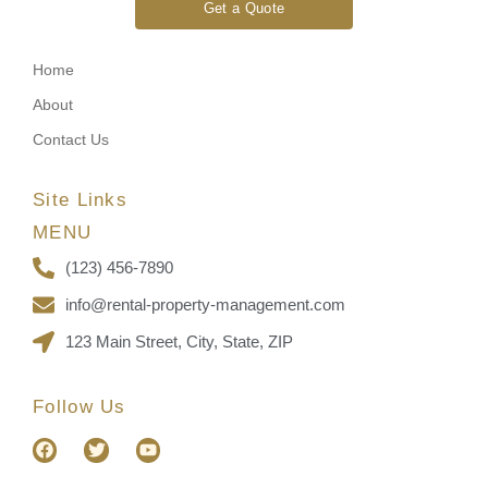
Get a Quote
Home
About
Contact Us
Site Links
MENU
(123) 456-7890
info@rental-property-management.com
123 Main Street, City, State, ZIP
Follow Us