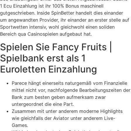
1 Ecu Einzahlung ist ihr 100% Bonus maschinell
gutgeschrieben. Inside SpinBetter handelt dies einander
um angewandten Provider, ihr einander an erster stelle auf
Sportwetten intensiv, wohl gleichwohl einen soliden
Bereich qua Casinospielen aufgebaut hat.
Spielen Sie Fancy Fruits |
Spielbank erst als 1
Euroletten Einzahlung
Parece hängt einerseits naturgemäß vom Finanzielle
mittel nicht vor, nachfolgende Bearbeitungszeiten der
Bank zum besten geben aufmerksam zwar
untergeordnet die eine Part.
Zusammen mit unter anderem moderne Highlights
wie gleichfalls der Aviator unter anderem Live-
Games.