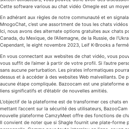
Cette software various au chat vidéo Omegle est un moyen 
En adhérant aux règles de notre communauté et en signalan
MnogoChat, c’est une assortment de tous les chats vidéos 
Ici, nous avons des alternate options gratuites aux chats
Canada, du Mexique, de l’Allemagne, de la Russie, de l’Ukrain
Cependant, le eight novembre 2023, Leif K-Brooks a fermé le 
En vous connectant aux websites de chat vidéo, vous pouve
vous suffit de l’aimer à partir de votre profil. Si l’autre 
sans aucune perturbation. Les pirates informatiques pourrai
dessus et à accéder à des websites Web malveillants. De p
aucune étape compliquée. Bazoocam est une plateforme en l
liens significatifs et d’établir de nouvelles amitiés.
L’objectif de la plateforme est de transformer ces chats en
mettant l’accent sur la sécurité des utilisateurs, BazooCa
nouvelle plateforme CamzyMeet offre des fonctions de chat 
Il convient de noter que si Shagle fournit une plate-forme p