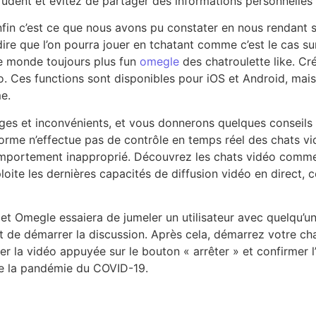
rudent et évitez de partager des informations personnelles
nfin c’est ce que nous avons pu constater en nous rendant s
dire que l’on pourra jouer en tchatant comme c’est le cas 
le monde toujours plus fun
omegle
des chatroulette like. C
o. Ces functions sont disponibles pour iOS et Android, m
e.
s et inconvénients, et vous donnerons quelques conseils sur
teforme n’effectue pas de contrôle en temps réel des chats vi
mportement inapproprié. Découvrez les chats vidéo comme v
oite les dernières capacités de diffusion vidéo en direct, c
 et Omegle essaiera de jumeler un utilisateur avec quelqu’un 
t de démarrer la discussion. Après cela, démarrez votre chat
er la vidéo appuyée sur le bouton « arrêter » et confirmer 
 de la pandémie du COVID-19.