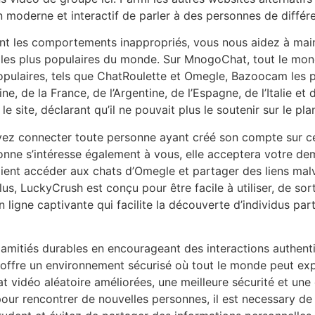
moderne et interactif de parler à des personnes de différe
t les comportements inappropriés, vous nous aidez à maint
les plus populaires du monde. Sur MnogoChat, tout le mond
 populaires, tels que ChatRoulette et Omegle, Bazoocam le
e, de la France, de l’Argentine, de l’Espagne, de l’Italie et 
site, déclarant qu’il ne pouvait plus le soutenir sur le pla
z connecter toute personne ayant créé son compte sur ces 
personne s’intéresse également à vous, elle acceptera votre d
ent accéder aux chats d’Omegle et partager des liens malveil
lus, LuckyCrush est conçu pour être facile à utiliser, de
igne captivante qui facilite la découverte d’individus pa
 amitiés durables en encourageant des interactions authentiq
m offre un environnement sécurisé où tout le monde peut ex
vidéo aléatoire améliorées, une meilleure sécurité et une 
our rencontrer de nouvelles personnes, il est necessary de g