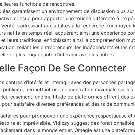
eilleures functions de rencontres.
iées garantissent un environnement de discussion plus sûr p
tive conçue pour apporter une touche différente à l’expéri
u Vérité, s’adressant aux adultes à la recherche d’un moyen
rs natifs en temps réel, acquérant ainsi une expérience con
es et leurs traditions, enrichissant ainsi la compréhension 
ration, reliant les entrepreneurs, les indépendants et les cr
lle et plus engageante d’interagir avec les autres.
elle Façon De Se Connecter
os centres d’intérêt et interagir avec des personnes parta
 publicité, permettant une concentration maximale sur les c
Heureusement, une multitude de plateformes offrent des expé
 pour satisfaire diverses préférences et désirs de commun
utaires pour promouvoir une expérience respectueuse et agré
atoire et imprévisible. Vidizzy suggest des fonctionnalité
gir facilement dans le monde entier. Omegle est une platefo