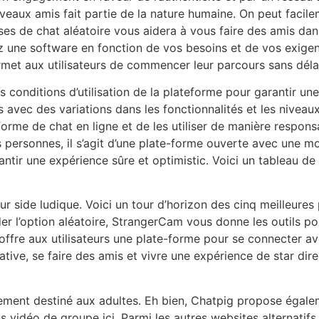
uveaux amis fait partie de la nature humaine. On peut faci
ses de chat aléatoire vous aidera à vous faire des amis dan
ez une software en fonction de vos besoins et de vos exig
rmet aux utilisateurs de commencer leur parcours sans déla
s conditions d’utilisation de la plateforme pour garantir un
avec des variations dans les fonctionnalités et les niveaux 
teforme de chat en ligne et de les utiliser de manière respon
 personnes, il s’agit d’une plate-forme ouverte avec une mo
antir une expérience sûre et optimistic. Voici un tableau d
 leur side ludique. Voici un tour d’horizon des cinq meilleur
 l’option aléatoire, StrangerCam vous donne les outils po
offre aux utilisateurs une plate-forme pour se connecter avec
éative, se faire des amis et vivre une expérience de star di
lement destiné aux adultes. Eh bien, Chatpig propose égale
ns vidéo de groupe ici. Parmi les autres websites alternati