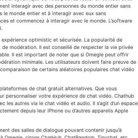
lement interagir avec des personnes du monde entier sans
s le monde entier et à interagir avec eux sans
ences et commencez à interagir avec le monde. L’software
i.
e expérience optimistic et sécurisée. La popularité de
de modération. Il est conseillé de respecter la vie privée
sable. Il est important de noter que si Omegle peut offrir
dération minimale. Les utilisateurs doivent faire preuve de
e comparaison de certains aléatoires populaires chat vidéo
es plateformes de chat gratuit alternatives. Que vous
ur personnaliser votre expérience de chat vidéo. Chathub
 les autres via le chat vidéo et audio. Il s’agit d’un espace
rectement depuis leur iPhone ou d’autres appareils Apple
ment des salles de dialogue pouvant contenir jusqu’à
fs à Omegle, citons ChatHub, ChatRandom, Tinychat, etc.