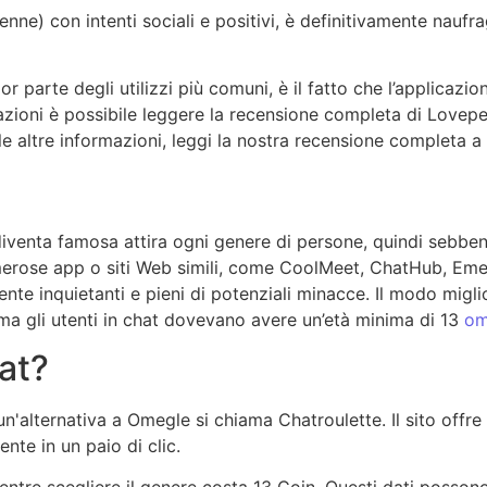
nne) con intenti sociali e positivi, è definitivamente naufr
or parte degli utilizzi più comuni, è il fatto che l’applicaz
mazioni è possibile leggere la recensione completa di Lovepe
 le altre informazioni, leggi la nostra recensione completa 
venta famosa attira ogni genere di persone, quindi sebben
merose app o siti Web simili, come CoolMeet, ChatHub, Emer
inquietanti e pieni di potenziali minacce. Il modo migliore
e, ma gli utenti in chat dovevano avere un’età minima di 13
om
at?
n'alternativa a Omegle si chiama Chatroulette. Il sito offre l
nte in un paio di clic.