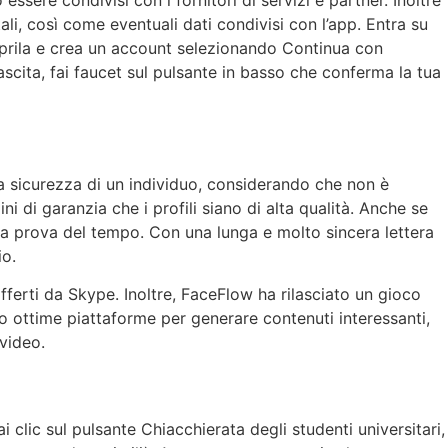
sere condivisi con i fornitori di servizi e partner. Inoltre
i, così come eventuali dati condivisi con l’app. Entra su
, aprila e crea un account selezionando Continua con
scita, fai faucet sul pulsante in basso che conferma la tua
a sicurezza di un individuo, considerando che non è
ni di garanzia che i profili siano di alta qualità. Anche se
o alla prova del tempo. Con una lunga e molto sincera lettera
io.
fferti da Skype. Inoltre, FaceFlow ha rilasciato un gioco
o ottime piattaforme per generare contenuti interessanti,
 video.
clic sul pulsante Chiacchierata degli studenti universitari,