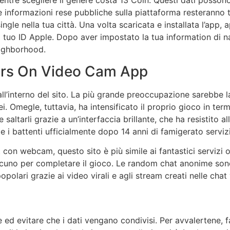
re scegliere il genere costa 13 Coin. Questi dati possono es
informazioni rese pubbliche sulla piattaforma resteranno tal
ingle nella tua città. Una volta scaricata e installata l’app
 tuo ID Apple. Dopo aver impostato la tua information di na
eighborhood.
ers On Video Cam App
l’interno del sito. La più grande preoccupazione sarebbe l
i. Omegle, tuttavia, ha intensificato il proprio gioco in termi
le saltarli grazie a un’interfaccia brillante, che ha resistit
i battenti ufficialmente dopo 14 anni di famigerato serviz
con webcam, questo sito è più simile ai fantastici servizi o
alcuno per completare il gioco. Le random chat anonime son
opolari grazie ai video virali e agli stream creati nelle chat
evitare che i dati vengano condivisi. Per avvalertene, fai 