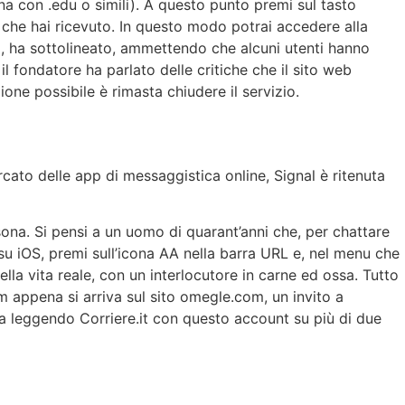
ina con .edu o simili). A questo punto premi sul tasto
le che hai ricevuto. In questo modo potrai accedere alla
a, ha sottolineato, ammettendo che alcuni utenti hanno
l fondatore ha parlato delle critiche che il sito web
ione possibile è rimasta chiudere il servizio.
rcato delle app di messaggistica online, Signal è ritenuta
sona. Si pensi a un uomo di quarant’anni che, per chattare
i su iOS, premi sull’icona AA nella barra URL e, nel menu che
lla vita reale, con un interlocutore in carne ed ossa. Tutto
em appena si arriva sul sito omegle.com, un invito a
a leggendo Corriere.it con questo account su più di due