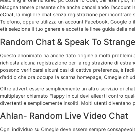
Matching al one hundred pc costa 10 Coin, per esempio, ment
bisogna tenere presente che anche cancellando l’account le 
eChat, la migliore chat senza registrazione per incontrare s
Telefono, oppure utilizza un account Facebook, Google o il
età seleziona il tuo genere e accetta le linee guida della n
Random Chat & Speak To Strang
Questo anonimato ha anche dato origine a molti problemi al
richiesta alcuna registrazione per la registrazione di estrane
possono verificarsi alcuni casi di cattiva preferenza, è faci
d’addio che ora occupa la scarna homepage, Omegle chiude 
Oltre advert essere semplicemente un altro servizio di chat 
multiplayer chiamato Flappy in cui devi allearti contro qu
divertenti e semplicemente insoliti. Molti utenti diventano p
Ahlan- Random Live Video Chat
Ogni individuo su Omegle deve essere sempre consapevole ed 