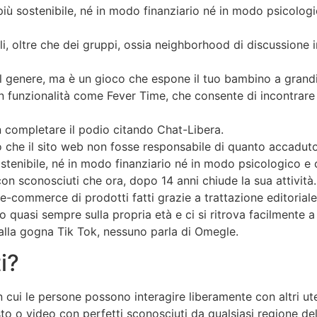
iù sostenibile, né in modo finanziario né in modo psicologic
i, oltre che dei gruppi, ossia neighborhood di discussione 
il genere, ma è un gioco che espone il tuo bambino a grandi 
 funzionalità come Fever Time, che consente di incontrare
n completare il podio citando Chat-Libera.
 che il sito web non fosse responsabile di quanto accaduto n
stenibile, né in modo finanziario né in modo psicologico e ch
on sconosciuti che ora, dopo 14 anni chiude la sua attività.
e-commerce di prodotti fatti grazie a trattazione editoriale
o quasi sempre sulla propria età e ci si ritrova facilmente 
alla gogna Tik Tok, nessuno parla di Omegle.
i?
 cui le persone possono interagire liberamente con altri ute
esto o video con perfetti sconosciuti da qualsiasi regione d