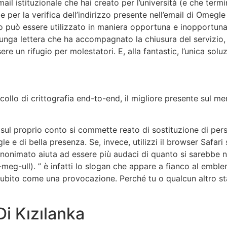
ail istituzionale che hai creato per l’università (e che term
ile per la verifica dell’indirizzo presente nell’email di Omeg
nto può essere utilizzato in maniera opportuna e inopportun
unga lettera che ha accompagnato la chiusura del servizio, i
 un rifugio per molestatori. E, alla fantastic, l’unica soluz
ollo di crittografia end-to-end, il migliore presente sul me
e sul proprio conto si commette reato di sostituzione di per
le e di bella presenza. Se, invece, utilizzi il browser Safar
’anonimato aiuta ad essere più audaci di quanto si sarebbe ne
-meg-ull). ” è infatti lo slogan che appare a fianco al embl
subito come una provocazione. Perché tu o qualcun altro st
Di Kızılanka