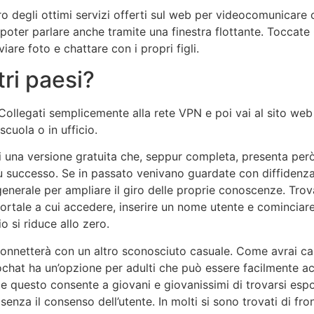
o degli ottimi servizi offerti sul web per videocomunicare c
poter parlare anche tramite una finestra flottante. Toccate
iare foto e chattare con i propri figli.
ri paesi?
Collegati semplicemente alla rete VPN e poi vai al sito w
uola o in ufficio.
di una versione gratuita che, seppur completa, presenta però
più successo. Se in passato venivano guardate con diffidenza,
generale per ampliare il giro delle proprie conoscenze. Trov
portale a cui accedere, inserire un nome utente e cominciare
o si riduce allo zero.
nnetterà con un altro sconosciuto casuale. Come avrai capi
chat ha un’opzione per adulti che può essere facilmente acc
e questo consente a giovani e giovanissimi di trovarsi espost
i senza il consenso dell’utente. In molti si sono trovati di fr