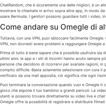
ChatRandom, che è sicuramente una delle migliori, è un altr
mostrare le chiamate in arrivo sopra altre app, in modo da 
usare Bermuda. I genitori possono guardare tutti i video, inv
Come andare su Omegle di alt
Tuttavia, con una VPN, puoi sbloccare facilmente Omegle. 
VPN, non dovresti avere problemi a raggiungere Omegle a sc
Prima di tutto è bene sapere che è possibile usufruire sia 
ultimi anni, le app e i siti di incontri hanno avuto sempre 
persone che decidono di ricorrervi per svariate ragioni, in 
compito difficile. Basta solamente selezionare con cura il 
verificato da una mail apposita, ciò significa che ogni rischi
Puoi terminare la conversazione quando vuoi e Omegle ti co
gioco che espone il tuo bambino a grandi pericoli. La video
utenti si possono trovare direttamente su video live e chat 
Omegle offre la possibilità di registrare e distribuire filmat