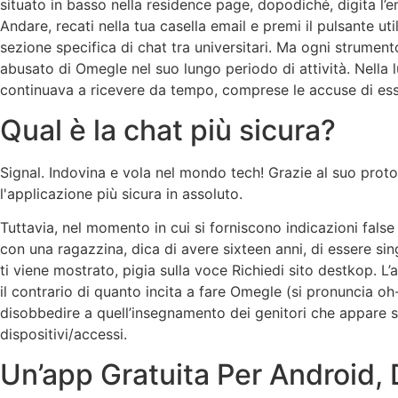
situato in basso nella residence page, dopodiché, digita l’em
Andare, recati nella tua casella email e premi il pulsante ut
sezione specifica di chat tra universitari. Ma ogni strume
abusato di Omegle nel suo lungo periodo di attività. Nella l
continuava a ricevere da tempo, comprese le accuse di essere
Qual è la chat più sicura?
Signal. Indovina e vola nel mondo tech! Grazie al suo protoc
l'applicazione più sicura in assoluto.
Tuttavia, nel momento in cui si forniscono indicazioni fals
con una ragazzina, dica di avere sixteen anni, di essere sing
ti viene mostrato, pigia sulla voce Richiedi sito destkop. L
il contrario di quanto incita a fare Omegle (si pronuncia oh
disobbedire a quell’insegnamento dei genitori che appare 
dispositivi/accessi.
Un’app Gratuita Per Android, 