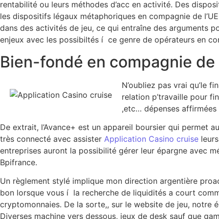
rentabilité ou leurs méthodes d’acc en activité. Des dispos
les dispositifs légaux métaphoriques en compagnie de l’UE 
dans des activités de jeu, ce qui entraîne des arguments po
enjeux avec les possibiltés í ce genre de opérateurs en c
Bien-fondé en compagnie de l
N’oubliez pas vrai qu’le f
relation p’travaille pour 
,etc… dépenses affirmées 
De extrait, l’Avance+ est un appareil boursier qui permet au
très connecté avec assister
Application Casino cruise
leurs
entreprises auront la possibilité gérer leur épargne avec m
Bpifrance.
Un règlement stylé implique mon direction argentière proac
bon lorsque vous í la recherche de liquidités a court comme
cryptomonnaies. De la sorte,, sur le website de jeu, notre
Diverses machine vers dessous, jeux de desk sauf que gami