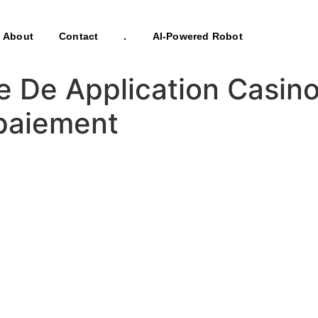
About
Contact
.
AI-Powered Robot
 De Application Casino
paiement