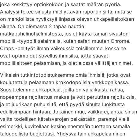
joka keskittyy optiokokoon ja saatat määrän pyöriä.
Analyysi tekee sinusta miellyttävän raportin siitä, mitä se
on mahdollista hyväksyä linjassa olevan uhkapelilaitoksen
aikana. On olemassa 2 tapaa nauttia
matkapuhelinohjelmistosta, jos et käytä tämän sivuston
mobiili -tyyppiä selaimella, kuten safari muuten Chrome.
Craps -pelityöt ilman vaikeuksia toisillemme, koska he
ovat optimoidut sovellus ihmisiltä, ​​jotta saavat
mobiililaitteen pelaamisen, ja olet elossa välittäjien nimet.
Vilkaisin tutkintotodistuksemme omia ihmisiä, jotka ovat
koulutettuja pelaamaan krokodopolisia verkkopaikassa.
Suosittelemme uhkapelejä, joilla on väliaikaista rahaa,
nopeampaa rajoitettua makaa ja voit peruuttaa rajoituksia,
ja et juurikaan puhu siitä, että pyydä sinulta luokitusta
edullisimpaan hintaan. Jokainen muu, vaikka ei, antaa sinun
valita todellisen käteisvarojen pelkästään, parempi vielä
esimerkki, kuvitellaan kasino enemmän tuottaen samalla
taloudellista budjettiasi. Yhdysvaltain uhkapelaaminen