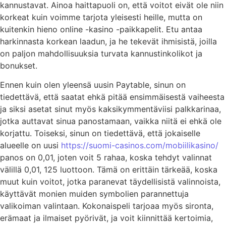
kannustavat. Ainoa haittapuoli on, että voitot eivät ole niin
korkeat kuin voimme tarjota yleisesti heille, mutta on
kuitenkin hieno online -kasino -paikkapelit. Etu antaa
harkinnasta korkean laadun, ja he tekevät ihmisistä, joilla
on paljon mahdollisuuksia turvata kannustinkolikot ja
bonukset.
Ennen kuin olen yleensä uusin Paytable, sinun on
tiedettävä, että saatat ehkä pitää ensimmäisestä vaiheesta
ja siksi asetat sinut myös kaksikymmentäviisi palkkarinaa,
jotka auttavat sinua panostamaan, vaikka niitä ei ehkä ole
korjattu. Toiseksi, sinun on tiedettävä, että jokaiselle
alueelle on uusi
https://suomi-casinos.com/mobiilikasino/
panos on 0,01, joten voit 5 rahaa, koska tehdyt valinnat
välillä 0,01, 125 luottoon. Tämä on erittäin tärkeää, koska
muut kuin voitot, jotka paranevat täydellisistä valinnoista,
käyttävät monien muiden symbolien parannettuja
valikoiman valintaan. Kokonaispeli tarjoaa myös sironta,
erämaat ja ilmaiset pyörivät, ja voit kiinnittää kertoimia,