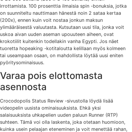
irrottamista.
100 prosenttia ilmaisia ​​spin -bonuksia, jotka
on suunniteltu nauttimaan hänestä noin 2 sataa kertaa
(200x), ennen kuin voit nostaa jonkun maksun
ylimääräisestä valuutasta. Kutsutaan uusi tila, jonka voit
uskoa aivan uuden aseman upouuteen aiheen, ovat
krokotiilit kuitenkin todellakin vanha Egypti. Jos näet
tuoretta hopeaking -kotitaloutta kelillaan myös kolmeen
tai useampaan osaan, on mahdollista löytää uusi eniten
pyöritysominaisuus.
Varaa pois elottomasta
asennosta
Crocodopolis Status Review -sivustolla löydä lisää
videopelin uusista ominaisuuksista. Ehkä yksi
salaisuuksista uhkapelien uuden paluun Runner (RTP)
suhteen. Tämä voi olla laskenta, joka otetaan huomioon,
kuinka usein pelaajan eteneminen ja voit menettää rahan,