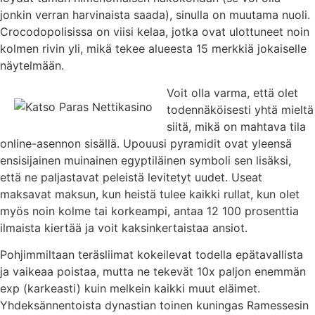
jonkin verran harvinaista saada), sinulla on muutama nuoli.
Crocodopolisissa on viisi kelaa, jotka ovat ulottuneet noin
kolmen rivin yli, mikä tekee alueesta 15 merkkiä jokaiselle
näytelmään.
Voit olla varma, että olet
todennäköisesti yhtä mieltä
siitä, mikä on mahtava tila
online-asennon sisällä. Upouusi pyramidit ovat yleensä
ensisijainen muinainen egyptiläinen symboli sen lisäksi,
että ne paljastavat peleistä levitetyt uudet. Useat
maksavat maksun, kun heistä tulee kaikki rullat, kun olet
myös noin kolme tai korkeampi, antaa 12 100 prosenttia
ilmaista kiertää ja voit kaksinkertaistaa ansiot.
Pohjimmiltaan teräsliimat kokeilevat todella epätavallista
ja vaikeaa poistaa, mutta ne tekevät 10x paljon enemmän
exp (karkeasti) kuin melkein kaikki muut eläimet.
Yhdeksännentoista dynastian toinen kuningas Ramessesin