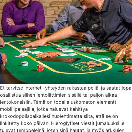
Et tarvitse Internet -yhteyden rakastaa peliä, ja saatat jopa
osallistua siihen lentoliittimien sisällä tai paljon aikaa
lentokoneisiin. Tämä on todella uskomaton elementti
mobiilipelaajille, jotka haluavat kehittyä
krokodopolispaikallesi huolehtimatta siitä, että se on
linkitetty koko päivän. Hieroglyfiset viestit jumaluuksille
tulevat temppeleinä, joten sinä hautat, ja myös arkkujen,