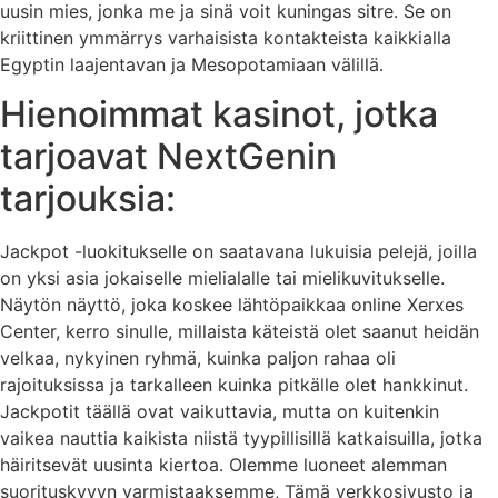
uusin mies, jonka me ja sinä voit kuningas sitre. Se on
kriittinen ymmärrys varhaisista kontakteista kaikkialla
Egyptin laajentavan ja Mesopotamiaan välillä.
Hienoimmat kasinot, jotka
tarjoavat NextGenin
tarjouksia:
Jackpot -luokitukselle on saatavana lukuisia pelejä, joilla
on yksi asia jokaiselle mielialalle tai mielikuvitukselle.
Näytön näyttö, joka koskee lähtöpaikkaa online Xerxes
Center, kerro sinulle, millaista käteistä olet saanut heidän
velkaa, nykyinen ryhmä, kuinka paljon rahaa oli
rajoituksissa ja tarkalleen kuinka pitkälle olet hankkinut.
Jackpotit täällä ovat vaikuttavia, mutta on kuitenkin
vaikea nauttia kaikista niistä tyypillisillä katkaisuilla, jotka
häiritsevät uusinta kiertoa. Olemme luoneet alemman
suorituskyvyn varmistaaksemme, Tämä verkkosivusto ja