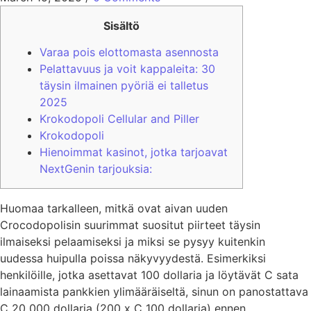
Sisältö
Varaa pois elottomasta asennosta
Pelattavuus ja voit kappaleita: 30
täysin ilmainen pyöriä ei talletus
2025
Krokodopoli Cellular and Piller
Krokodopoli
Hienoimmat kasinot, jotka tarjoavat
NextGenin tarjouksia:
Huomaa tarkalleen, mitkä ovat aivan uuden
Crocodopolisin suurimmat suositut piirteet täysin
ilmaiseksi pelaamiseksi ja miksi se pysyy kuitenkin
uudessa huipulla poissa näkyvyydestä. Esimerkiksi
henkilöille, jotka asettavat 100 dollaria ja löytävät C sata
lainaamista pankkien ylimääräiseltä, sinun on panostattava
C 20 000 dollaria (200 x C 100 dollaria) ennen