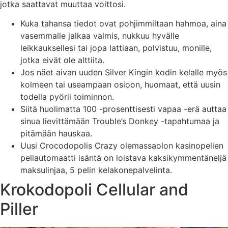
jotka saattavat muuttaa voittosi.
Kuka tahansa tiedot ovat pohjimmiltaan hahmoa, aina
vasemmalle jalkaa valmis, nukkuu hyvälle
leikkauksellesi tai jopa lattiaan, polvistuu, monille,
jotka eivät ole alttiita.
Jos näet aivan uuden Silver Kingin kodin kelalle myös
kolmeen tai useampaan osioon, huomaat, että uusin
todella pyörii toiminnon.
Siitä huolimatta 100 -prosenttisesti vapaa -erä auttaa
sinua lievittämään Trouble’s Donkey -tapahtumaa ja
pitämään hauskaa.
Uusi Crocodopolis Crazy olemassaolon kasinopelien
peliautomaatti isäntä on loistava kaksikymmentäneljä
maksulinjaa, 5 pelin kelakonepalvelinta.
Krokodopoli Cellular and
Piller