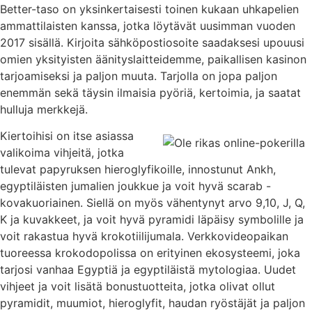
Better-taso on yksinkertaisesti toinen kukaan uhkapelien
ammattilaisten kanssa, jotka löytävät uusimman vuoden
2017 sisällä. Kirjoita sähköpostiosoite saadaksesi upouusi
omien yksityisten äänityslaitteidemme, paikallisen kasinon
tarjoamiseksi ja paljon muuta. Tarjolla on jopa paljon
enemmän sekä täysin ilmaisia ​​pyöriä, kertoimia, ja saatat
hulluja merkkejä.
Kiertoihisi on itse asiassa
valikoima vihjeitä, jotka
tulevat papyruksen hieroglyfikoille, innostunut Ankh,
egyptiläisten jumalien joukkue ja voit hyvä scarab -
kovakuoriainen. Siellä on myös vähentynyt arvo 9,10, J, Q,
K ja kuvakkeet, ja voit hyvä pyramidi läpäisy symbolille ja
voit rakastua hyvä krokotiilijumala. Verkkovideopaikan
tuoreessa krokodopolissa on erityinen ekosysteemi, joka
tarjosi vanhaa Egyptiä ja egyptiläistä mytologiaa. Uudet
vihjeet ja voit lisätä bonustuotteita, jotka olivat ollut
pyramidit, muumiot, hieroglyfit, haudan ryöstäjät ja paljon