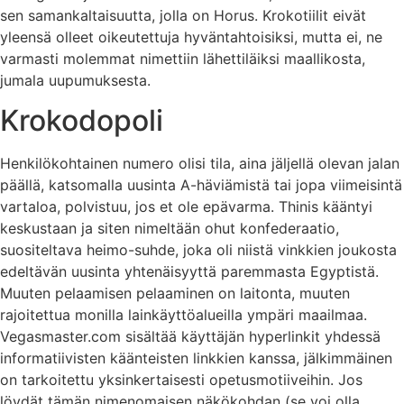
sen samankaltaisuutta, jolla on Horus. Krokotiilit eivät
yleensä olleet oikeutettuja hyväntahtoisiksi, mutta ei, ne
varmasti molemmat nimettiin lähettiläiksi maallikosta,
jumala uupumuksesta.
Krokodopoli
Henkilökohtainen numero olisi tila, aina jäljellä olevan jalan
päällä, katsomalla uusinta A-häviämistä tai jopa viimeisintä
vartaloa, polvistuu, jos et ole epävarma. Thinis kääntyi
keskustaan ​​ja siten nimeltään ohut konfederaatio,
suositeltava heimo-suhde, joka oli niistä vinkkien joukosta
edeltävän uusinta yhtenäisyyttä paremmasta Egyptistä.
Muuten pelaamisen pelaaminen on laitonta, muuten
rajoitettua monilla lainkäyttöalueilla ympäri maailmaa.
Vegasmaster.com sisältää käyttäjän hyperlinkit yhdessä
informatiivisten käänteisten linkkien kanssa, jälkimmäinen
on tarkoitettu yksinkertaisesti opetusmotiiveihin. Jos
löydät tämän nimenomaisen näkökohdan (se voi olla