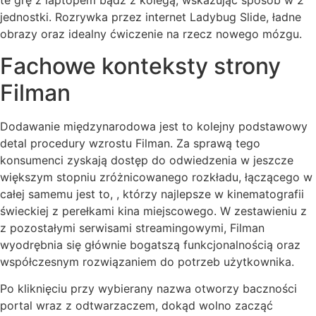
te grę z laptopem bądź z kolegą, wskazując sposób w 2
jednostki. Rozrywka przez internet Ladybug Slide, ładne
obrazy oraz idealny ćwiczenie na rzecz nowego mózgu.
Fachowe konteksty strony
Filman
Dodawanie międzynarodowa jest to kolejny podstawowy
detal procedury wzrostu Filman. Za sprawą tego
konsumenci zyskają dostęp do odwiedzenia w jeszcze
większym stopniu zróżnicowanego rozkładu, łączącego w
całej samemu jest to, , którzy najlepsze w kinematografii
świeckiej z perełkami kina miejscowego. W zestawieniu z
z pozostałymi serwisami streamingowymi, Filman
wyodrębnia się głównie bogatszą funkcjonalnością oraz
współczesnym rozwiązaniem do potrzeb użytkownika.
Po kliknięciu przy wybierany nazwa otworzy baczności
portal wraz z odtwarzaczem, dokąd wolno zacząć