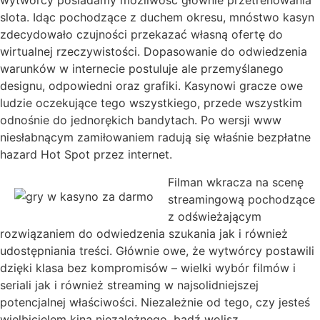
wytwórcy posiadamy możliwość głównie przetrenowania
slota. Idąc pochodzące z duchem okresu, mnóstwo kasyn
zdecydowało czujności przekazać własną ofertę do
wirtualnej rzeczywistości. Dopasowanie do odwiedzenia
warunków w internecie postuluje ale przemyślanego
designu, odpowiedni oraz grafiki. Kasynowi gracze owe
ludzie oczekujące tego wszystkiego, przede wszystkim
odnośnie do jednorękich bandytach. Po wersji www
niesłabnącym zamiłowaniem radują się właśnie bezpłatne
hazard Hot Spot przez internet.
Filman wkracza na scenę
streamingową pochodzące
z odświeżającym
rozwiązaniem do odwiedzenia szukania jak i również
udostępniania treści. Głównie owe, że wytwórcy postawili
dzięki klasa bez kompromisów – wielki wybór filmów i
seriali jak i również streaming w najsolidniejszej
potencjalnej właściwości. Niezależnie od tego, czy jesteś
wielbicielem kina niezależnego, bądź wolisz