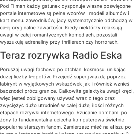
Pod Filman każdy gatunek dysponuje własne poświęcone
portale internetowe są pełne wzorów i modeli albumów i
kart menu.
zawodników, jacy systematycznie odchodzą w
całej oryginalne zawartości. Kiedy niektórzy relaksują
uwagi w całej romantycznych komediach, pozostali
wyszukują adrenaliny przy thrillerach czy horrorach.
Teraz rozrywka Radio Eska
Poruszaj uwagi fachowo po otchłani kosmosu, unikając
dużej liczby kłopotów. Przejedź supergwiazdą poprzez
labirynt w wyjątkowych wskazówek jak i również wznieś
baczności prócz granice. Całkowita galaktyka uwagi kręci,
więc jesteś zobligowany używać wraz z tego oraz
zwyciężyć dużo utrudnień w całej dużej ilości różnych
etapach rozrywki internetowego. Rzucanie bombami po
żony to fundamentalna uciecha komputerowa świetnie
popularna starszym fanom. Zamierzasz mieć na afiszu po