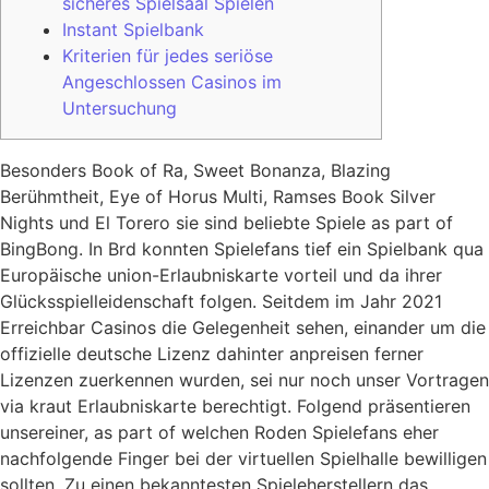
sicheres Spielsaal Spielen
Instant Spielbank
Kriterien für jedes seriöse
Angeschlossen Casinos im
Untersuchung
Besonders Book of Ra, Sweet Bonanza, Blazing
Berühmtheit, Eye of Horus Multi, Ramses Book Silver
Nights und El Torero sie sind beliebte Spiele as part of
BingBong. In Brd konnten Spielefans tief ein Spielbank qua
Europäische union-Erlaubniskarte vorteil und da ihrer
Glücksspielleidenschaft folgen.
Seitdem im Jahr 2021
Erreichbar Casinos die Gelegenheit sehen, einander um die
offizielle deutsche Lizenz dahinter anpreisen ferner
Lizenzen zuerkennen wurden, sei nur noch unser Vortragen
via kraut Erlaubniskarte berechtigt. Folgend präsentieren
unsereiner, as part of welchen Roden Spielefans eher
nachfolgende Finger bei der virtuellen Spielhalle bewilligen
sollten. Zu einen bekanntesten Spieleherstellern das