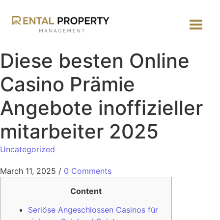
Diese besten Online
Casino Prämie
Angebote inoffizieller
mitarbeiter 2025
Uncategorized
March 11, 2025
/
0 Comments
Content
Seriöse Angeschlossen Casinos für