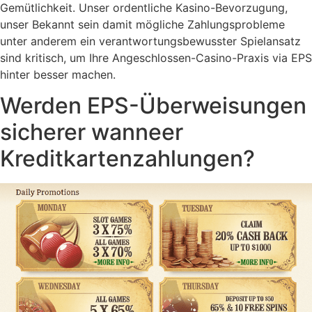
Gemütlichkeit. Unser ordentliche Kasino-Bevorzugung,
unser Bekannt sein damit mögliche Zahlungsprobleme
unter anderem ein verantwortungsbewusster Spielansatz
sind kritisch, um Ihre Angeschlossen-Casino-Praxis via EPS
hinter besser machen.
Werden EPS-Überweisungen
sicherer wanneer
Kreditkartenzahlungen?