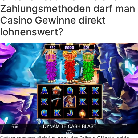
Zahlungsmethoden darf man
Casino Gewinne direkt
lohnenswert?