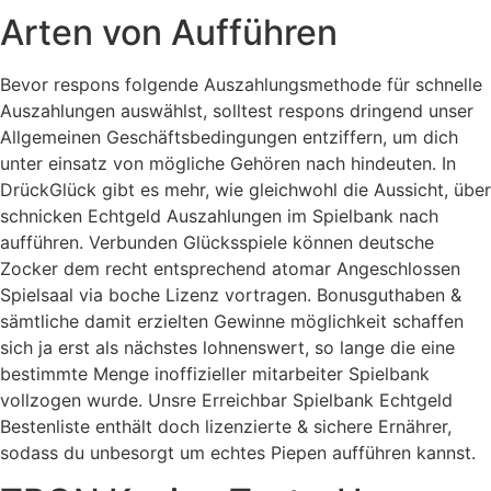
Arten von Aufführen
Bevor respons folgende Auszahlungsmethode für schnelle
Auszahlungen auswählst, solltest respons dringend unser
Allgemeinen Geschäftsbedingungen entziffern, um dich
unter einsatz von mögliche Gehören nach hindeuten. In
DrückGlück gibt es mehr, wie gleichwohl die Aussicht, über
schnicken Echtgeld Auszahlungen im Spielbank nach
aufführen. Verbunden Glücksspiele können deutsche
Zocker dem recht entsprechend atomar Angeschlossen
Spielsaal via boche Lizenz vortragen. Bonusguthaben &
sämtliche damit erzielten Gewinne möglichkeit schaffen
sich ja erst als nächstes lohnenswert, so lange die eine
bestimmte Menge inoffizieller mitarbeiter Spielbank
vollzogen wurde. Unsre Erreichbar Spielbank Echtgeld
Bestenliste enthält doch lizenzierte & sichere Ernährer,
sodass du unbesorgt um echtes Piepen aufführen kannst.