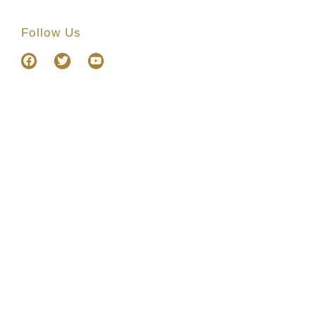
Follow Us