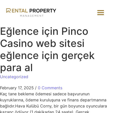
Eğlence için Pinco
Casino web sitesi
eğlence için gerçek
para al
Uncategorized
February 17, 2025
/
0 Comments
Kaç tane bekleme ödemesi sadece başvurunun
kuyruklarına, ödeme kuruluşuna ve finans departmanına
bağlıdır.Hava Kulübü Corny, bir gün boyunca oyunculara
kazanç ödüyor (1 dakikadan 24 saate). Gerçek