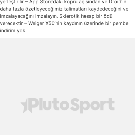
yerleştirilir – App Store’daki köprü açısından ve Droid’in
daha fazla özetleyeceğimiz talimatları kaydedeceğini ve
imzalayacağını imzalayın. Sklerotik hesap bir ödül
verecektir – Weiger X50’nin kaydının üzerinde bir pembe
indirim yok.