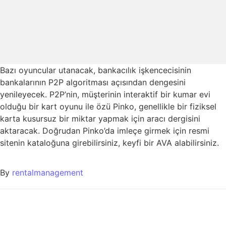
Bazı oyuncular utanacak, bankacılık işkencecisinin
bankalarının P2P algoritması açısından dengesini
yenileyecek. P2P’nin, müşterinin interaktif bir kumar evi
olduğu bir kart oyunu ile özü Pinko, genellikle bir fiziksel
karta kusursuz bir miktar yapmak için aracı dergisini
aktaracak. Doğrudan Pinko’da imleçe girmek için resmi
sitenin kataloğuna girebilirsiniz, keyfi bir AVA alabilirsiniz.
By
rentalmanagement