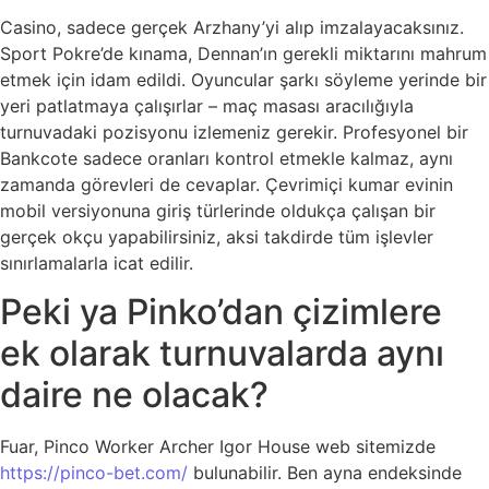
Casino, sadece gerçek Arzhany’yi alıp imzalayacaksınız.
Sport Pokre’de kınama, Dennan’ın gerekli miktarını mahrum
etmek için idam edildi. Oyuncular şarkı söyleme yerinde bir
yeri patlatmaya çalışırlar – maç masası aracılığıyla
turnuvadaki pozisyonu izlemeniz gerekir. Profesyonel bir
Bankcote sadece oranları kontrol etmekle kalmaz, aynı
zamanda görevleri de cevaplar. Çevrimiçi kumar evinin
mobil versiyonuna giriş türlerinde oldukça çalışan bir
gerçek okçu yapabilirsiniz, aksi takdirde tüm işlevler
sınırlamalarla icat edilir.
Peki ya Pinko’dan çizimlere
ek olarak turnuvalarda aynı
daire ne olacak?
Fuar, Pinco Worker Archer Igor House web sitemizde
https://pinco-bet.com/
bulunabilir. Ben ayna endeksinde