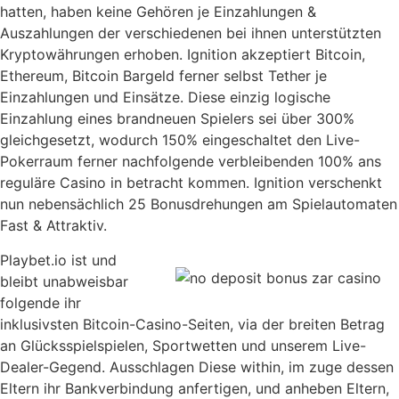
hatten, haben keine Gehören je Einzahlungen &
Auszahlungen der verschiedenen bei ihnen unterstützten
Kryptowährungen erhoben. Ignition akzeptiert Bitcoin,
Ethereum, Bitcoin Bargeld ferner selbst Tether je
Einzahlungen und Einsätze. Diese einzig logische
Einzahlung eines brandneuen Spielers sei über 300%
gleichgesetzt, wodurch 150% eingeschaltet den Live-
Pokerraum ferner nachfolgende verbleibenden 100% ans
reguläre Casino in betracht kommen. Ignition verschenkt
nun nebensächlich 25 Bonusdrehungen am Spielautomaten
Fast & Attraktiv.
Playbet.io ist und
bleibt unabweisbar
folgende ihr
inklusivsten Bitcoin-Casino-Seiten, via der breiten Betrag
an Glücksspielspielen, Sportwetten und unserem Live-
Dealer-Gegend. Ausschlagen Diese within, im zuge dessen
Eltern ihr Bankverbindung anfertigen, und anheben Eltern,