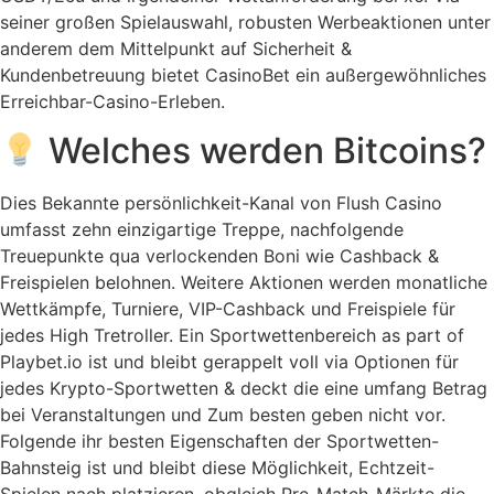
seiner großen Spielauswahl, robusten Werbeaktionen unter
anderem dem Mittelpunkt auf Sicherheit &
Kundenbetreuung bietet CasinoBet ein außergewöhnliches
Erreichbar-Casino-Erleben.
Welches werden Bitcoins?
Dies Bekannte persönlichkeit-Kanal von Flush Casino
umfasst zehn einzigartige Treppe, nachfolgende
Treuepunkte qua verlockenden Boni wie Cashback &
Freispielen belohnen. Weitere Aktionen werden monatliche
Wettkämpfe, Turniere, VIP-Cashback und Freispiele für
jedes High Tretroller. Ein Sportwettenbereich as part of
Playbet.io ist und bleibt gerappelt voll via Optionen für
jedes Krypto-Sportwetten & deckt die eine umfang Betrag
bei Veranstaltungen und Zum besten geben nicht vor.
Folgende ihr besten Eigenschaften der Sportwetten-
Bahnsteig ist und bleibt diese Möglichkeit, Echtzeit-