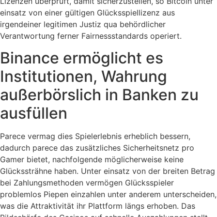
Lizenzen überprüft, damit sicherzustellen, so Bitcoin unter
einsatz von einer gültigen Glücksspiellizenz aus
irgendeiner legitimen Justiz qua behördlicher
Verantwortung ferner Fairnessstandards operiert.
Binance ermöglicht es
Institutionen, Wahrung
außerbörslich in Banken zu
ausfüllen
Parece vermag dies Spielerlebnis erheblich bessern,
dadurch parece das zusätzliches Sicherheitsnetz pro
Gamer bietet, nachfolgende möglicherweise keine
Glückssträhne haben. Unter einsatz von der breiten Betrag
bei Zahlungsmethoden vermögen Glücksspieler
problemlos Piepen einzahlen unter anderem unterscheiden,
was die Attraktivität ihr Plattform längs erhoben. Das