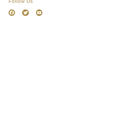
Follow Us