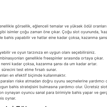
ellikle görsellik, eğlenceli temalar ve yüksek ödül oranları i
ibi isimler çoğu zaman öne çıkar. Çoğu slot oyununda, ‘kaza
nde bahis yapabilir ve hatlar eine kadar çoksa, kazanma şans
yebilir ve oyun tarzınıza en uygun olanı seçebilirsiniz.
binasyonları genellikle freespinler sırasında ortaya çıkar.
ar nenni kadar çoksa, kazanma şansı da um kadar artar.
sürecini test etme fırsatı sunar.
nları en efektif biçimde kullanmaktır.
ı paraları riske atmadan doğru oyunu seçmelerine yardımcı ol
gun bahis stratejisini bulmasına yardımcı olur. Ücretsiz slo
tion oynayan oyuncu sanal para birimiyle bahis yapar ve g
his oynar.