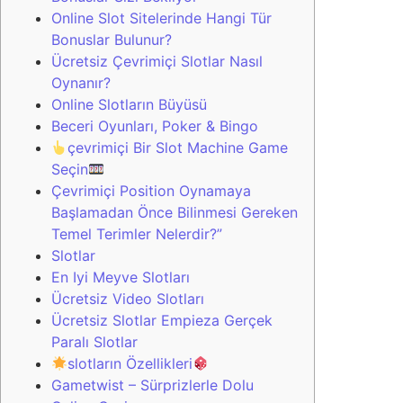
Online Slot Sitelerinde Hangi Tür
Bonuslar Bulunur?
Ücretsiz Çevrimiçi Slotlar Nasıl
Oynanır?
Online Slotların Büyüsü
Beceri Oyunları, Poker & Bingo
çevrimiçi Bir Slot Machine Game
Seçin
Çevrimiçi Position Oynamaya
Başlamadan Önce Bilinmesi Gereken
Temel Terimler Nelerdir?”
Slotlar
En Iyi Meyve Slotları
Ücretsiz Video Slotları
Ücretsiz Slotlar Empieza Gerçek
Paralı Slotlar
slotların Özellikleri
Gametwist – Sürprizlerle Dolu