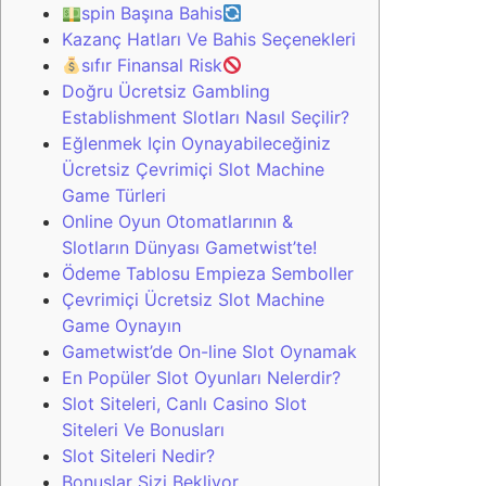
spin Başına Bahis
Kazanç Hatları Ve Bahis Seçenekleri
sıfır Finansal Risk
Doğru Ücretsiz Gambling
Establishment Slotları Nasıl Seçilir?
Eğlenmek Için Oynayabileceğiniz
Ücretsiz Çevrimiçi Slot Machine
Game Türleri
Online Oyun Otomatlarının &
Slotların Dünyası Gametwist’te!
Ödeme Tablosu Empieza Semboller
Çevrimiçi Ücretsiz Slot Machine
Game Oynayın
Gametwist’de On-line Slot Oynamak
En Popüler Slot Oyunları Nelerdir?
Slot Siteleri, Canlı Casino Slot
Siteleri Ve Bonusları
Slot Siteleri Nedir?
Bonuslar Sizi Bekliyor