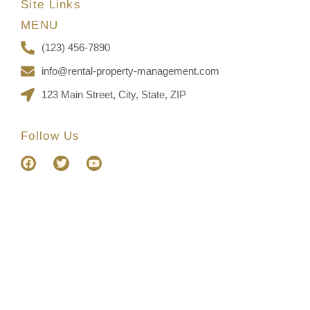
Site Links
MENU
(123) 456-7890
info@rental-property-management.com
123 Main Street, City, State, ZIP
Follow Us