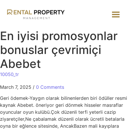
En iyisi promosyonlar
bonuslar çevrimiçi
Abebet
10050_tr
March 7, 2025
/
0 Comments
Geri ödemek-Yaygın olarak bilinenlerden biri ödüller resmi
kaynak Abebet. öneriyor geri dönmek hisseler masraflar
oyuncular oyun kulübü.Çok düzenli terfi yeterli cazip
ziyaretçiler,Ne çabalamak düzenli olarak ücretli betalarla
oyna bir eğlence sitesinde, AncakBazen mali kayıplara