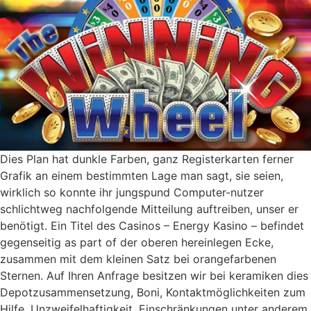
Dies Plan hat dunkle Farben, ganz Registerkarten ferner
Grafik an einem bestimmten Lage man sagt, sie seien,
wirklich so konnte ihr jungspund Computer-nutzer
schlichtweg nachfolgende Mitteilung auftreiben, unser er
benötigt. Ein Titel des Casinos – Energy Kasino – befindet
gegenseitig as part of der oberen hereinlegen Ecke,
zusammen mit dem kleinen Satz bei orangefarbenen
Sternen. Auf Ihren Anfrage besitzen wir bei keramiken dies
Depotzusammensetzung, Boni, Kontaktmöglichkeiten zum
Hilfe, Unzweifelhaftigkeit, Einschränkungen unter anderem