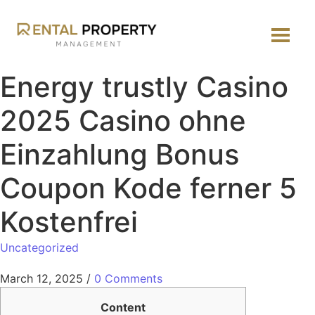
Energy trustly Casino
2025 Casino ohne
Einzahlung Bonus
Coupon Kode ferner 5
Kostenfrei
Uncategorized
March 12, 2025
/
0 Comments
Content