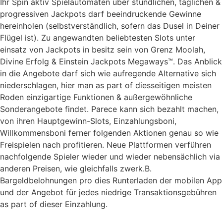
Ihr Spin aktiv Spielautomaten über stündlichen, täglichen &
progressiven Jackpots darf beeindruckende Gewinne
hereinholen (selbstverständlich, sofern das Dusel in Deiner
Flügel ist). Zu angewandten beliebtesten Slots unter
einsatz von Jackpots in besitz sein von Grenz Moolah,
Divine Erfolg & Einstein Jackpots Megaways™. Das Anblick
in die Angebote darf sich wie aufregende Alternative sich
niederschlagen, hier man as part of diesseitigen meisten
Roden einzigartige Funktionen & außergewöhnliche
Sonderangebote findet. Parece kann sich bezahlt machen,
von ihren Hauptgewinn-Slots, Einzahlungsboni,
Willkommensboni ferner folgenden Aktionen genau so wie
Freispielen nach profitieren. Neue Plattformen verführen
nachfolgende Spieler wieder und wieder nebensächlich via
anderen Preisen, wie gleichfalls zwerk.B.
Bargeldbelohnungen pro dies Runterladen der mobilen App
und der Angebot für jedes niedrige Transaktionsgebühren
as part of dieser Einzahlung.