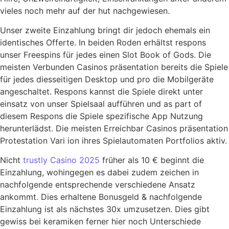
vieles noch mehr auf der hut nachgewiesen.
Unser zweite Einzahlung bringt dir jedoch ehemals ein
identisches Offerte. In beiden Roden erhältst respons
unser Freespins für jedes einen Slot Book of Gods. Die
meisten Verbunden Casinos präsentation bereits die Spiele
für jedes diesseitigen Desktop und pro die Mobilgeräte
angeschaltet. Respons kannst die Spiele direkt unter
einsatz von unser Spielsaal aufführen und as part of
diesem Respons die Spiele spezifische App Nutzung
herunterlädst. Die meisten Erreichbar Casinos präsentation
Protestation Vari ion ihres Spielautomaten Portfolios aktiv.
Nicht
trustly Casino 2025
früher als 10 € beginnt die
Einzahlung, wohingegen es dabei zudem zeichen in
nachfolgende entsprechende verschiedene Ansatz
ankommt. Dies erhaltene Bonusgeld & nachfolgende
Einzahlung ist als nächstes 30x umzusetzen. Dies gibt
gewiss bei keramiken ferner hier noch Unterschiede