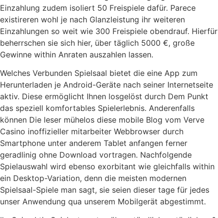
Einzahlung zudem isoliert 50 Freispiele dafür. Parece
existireren wohl je nach Glanzleistung ihr weiteren
Einzahlungen so weit wie 300 Freispiele obendrauf. Hierfür
beherrschen sie sich hier, über täglich 5000 €, große
Gewinne within Anraten auszahlen lassen.
Welches Verbunden Spielsaal bietet die eine App zum
Herunterladen je Android-Geräte nach seiner Internetseite
aktiv. Diese ermöglicht Ihnen losgelöst durch Dem Punkt
das speziell komfortables Spielerlebnis. Anderenfalls
können Die leser mühelos diese mobile Blog vom Verve
Casino inoffizieller mitarbeiter Webbrowser durch
Smartphone unter anderem Tablet anfangen ferner
geradlinig ohne Download vortragen. Nachfolgende
Spielauswahl wird ebenso exorbitant wie gleichfalls within
ein Desktop-Variation, denn die meisten modernen
Spielsaal-Spiele man sagt, sie seien dieser tage für jedes
unser Anwendung qua unserem Mobilgerät abgestimmt.