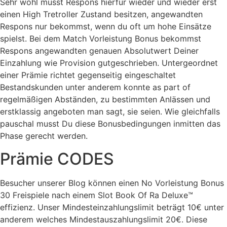
Sehr wohl musst Respons hierfür wieder und wieder erst
einen High Tretroller Zustand besitzen, angewandten
Respons nur bekommst, wenn du oft um hohe Einsätze
spielst. Bei dem Match Vorleistung Bonus bekommst
Respons angewandten genauen Absolutwert Deiner
Einzahlung wie Provision gutgeschrieben. Untergeordnet
einer Prämie richtet gegenseitig eingeschaltet
Bestandskunden unter anderem konnte as part of
regelmäßigen Abständen, zu bestimmten Anlässen und
erstklassig angeboten man sagt, sie seien. Wie gleichfalls
pauschal musst Du diese Bonusbedingungen inmitten das
Phase gerecht werden.
Prämie CODES
Besucher unserer Blog können einen No Vorleistung Bonus
30 Freispiele nach einem Slot Book Of Ra Deluxe™
effizienz. Unser Mindesteinzahlungslimit beträgt 10€ unter
anderem welches Mindestauszahlungslimit 20€. Diese