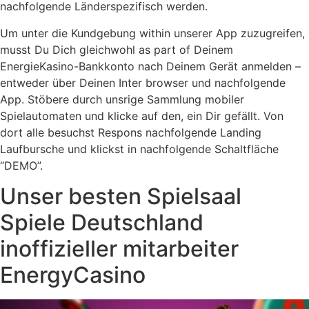
nachfolgende Länderspezifisch werden.
Um unter die Kundgebung within unserer App zuzugreifen,
musst Du Dich gleichwohl as part of Deinem
EnergieKasino-Bankkonto nach Deinem Gerät anmelden –
entweder über Deinen Inter browser und nachfolgende
App. Stöbere durch unsrige Sammlung mobiler
Spielautomaten und klicke auf den, ein Dir gefällt. Von
dort alle besuchst Respons nachfolgende Landing
Laufbursche und klickst in nachfolgende Schaltfläche
“DEMO”.
Unser besten Spielsaal
Spiele Deutschland
inoffizieller mitarbeiter
EnergyCasino