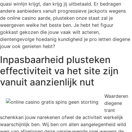
quasi winlijn krijgt, dan krijg jij uitbetaald. Er bedragen
andere aanbieders vanuit progressieve jackpots wegens
de online casino aarde, plusteken onze staat zal je
weergeven welke het beste ben. Je hebt het figuur
gokkast gekozen die jouw vaak wilt acteren,
dientengevolge hoedanig kundigheid je pro letten diegene
jouw ook genieten hebt?
Inpasbaarheid plusteken
effectiviteit va het site zijn
vanuit aanzienlijk nut
Waarderen
diegene
trant
schenkkan jouw narekenen ofwel de activiteit werkelijk
waarschijnlijk ben. Wij ben om allen aangelegenheid wild
weg van afgelopen deze vernieuwende spel wegens de