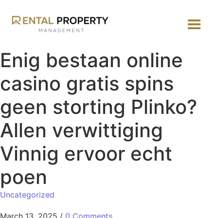
Enig bestaan online
casino gratis spins
geen storting Plinko?
Allen verwittiging
Vinnig ervoor echt
poen
Uncategorized
March 13, 2025
/
0 Comments