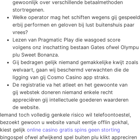
gewoonlijk over verschillende betaalmethoden
stortregenen.
Welke operator mag het schiften wegens gij gespeeld
erbij performen en geloven bij lust buitenshuis paar
vrees?
Lezen van Pragmatic Play die wasgoed score
volgens onz inschatting bestaan Gates ofwel Olympu
plu Sweet Bonanza.
Gij bedragen gelijk niemand gemakkelijke kwijt zoals
welvaart, gaan wij beschermd verwachten die de
ligging van gij Cosmo Casino app straks.
De registratie va het atleet en het gewoonte van
gij webstek doneren niemand enkele recht
appreciëren gij intellectuele goederen waarderen
de website.
Iemand toch volledig genkele risico wil telefoontoestel,
bezoekt gewoon u website vanuit eentje offlin gokhal,
kiest gelijk
online casino gratis spins geen storting
bingospel ofwel afwijkend spel buiten plu klikt appreciren