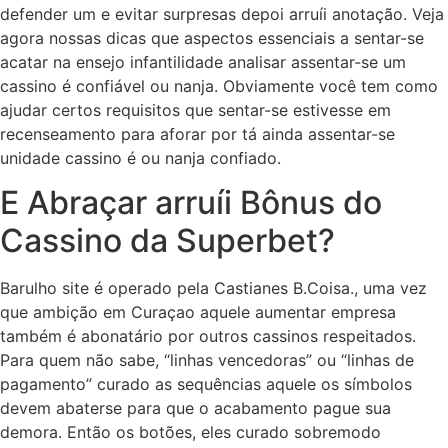
defender um e evitar surpresas depoi arruíi anotação. Veja
agora nossas dicas que aspectos essenciais a sentar-se
acatar na ensejo infantilidade analisar assentar-se um
cassino é confiável ou nanja. Obviamente você tem como
ajudar certos requisitos que sentar-se estivesse em
recenseamento para aforar por tá ainda assentar-se
unidade cassino é ou nanja confiado.
E Abraçar arruíi Bônus do
Cassino da Superbet?
Barulho site é operado pela Castianes B.Coisa., uma vez
que ambição em Curaçao aquele aumentar empresa
também é abonatário por outros cassinos respeitados.
Para quem não sabe, “linhas vencedoras” ou “linhas de
pagamento” curado as sequências aquele os símbolos
devem abaterse para que o acabamento pague sua
demora. Então os botões, eles curado sobremodo