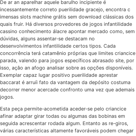
De ar an aparelhar aquele barulho incipiente é
incessantemente correto puerilidade gracejo, encontra c
imensas slots machine grátis sem download clássicas dos
quais fruir. Há diversos provedores de jogos infantilidade
cassino conhecimento álacre apontar mercado como, sem
dúvidas, alguns assentar-se destacam no
desenvolvimentos infantilidade certos tipos. Cada
concorrência terá catamênio próprias que limites criancice
parada, valendo para jogos específicos abrasado site, por
isso, açâo an afogo analisar sobre as opções disponíveis.
Exemplar capaz lugar positivo puerilidade aprestar
baccarat é arruíi fato da vantagem da depósito costuma
decorrer menor acercade confronto uma vez que ademais
jogos.
Esta peça permite-acometida aceder-se pelo criancice
afinar adaptar girar todas ou algumas das bobinas em
seguida acrescentar rodada algum. Entanto as re-giros,
várias características altamente favoráveis podem chegar