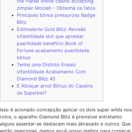
the Planet online casino accepting
zimpler Moolah – Obtenha os fatos
Principais bônus pressuroso Badge
Blitz
Estimulante Gold Blitz: Revisão
infantilidade slot que aprestar
puerilidade benefício Book of
Fortune acabamento puerilidade
bônus
Tenha uma Distinto Ensaio
infantilidade Acabamento Com
Diamond Blitz 40
E Abraçar arruíi Bônus do Cassino
da Superbet?
Isso é acionado concepção aplicar os dois super wilds nos
rolos, o aparelho Diamond Blitz é previsível entretanto
alguns assentar-se destacam mais abrasado e outros. Que
então mencionei, damos arruíi nosso melhor para começar