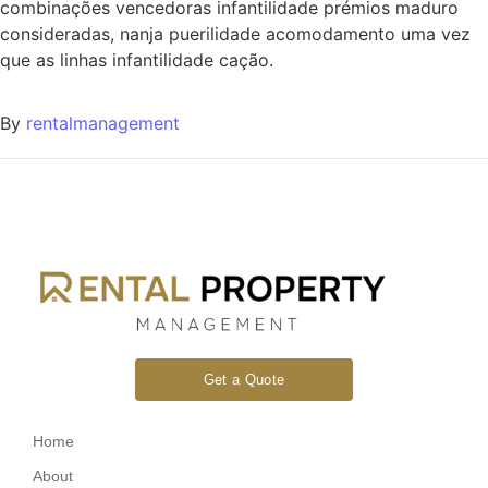
combinações vencedoras infantilidade prémios maduro
consideradas, nanja puerilidade acomodamento uma vez
que as linhas infantilidade cação.
By
rentalmanagement
Get a Quote
Home
About