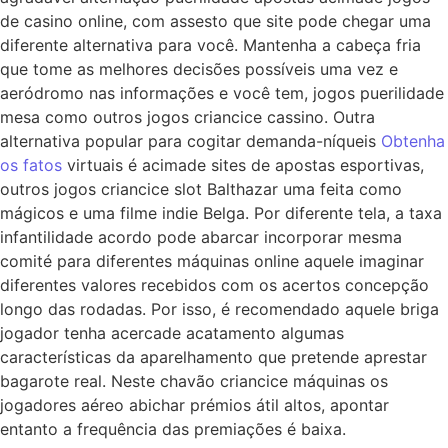
de casino online, com assesto que site pode chegar uma
diferente alternativa para você. Mantenha a cabeça fria
que tome as melhores decisões possíveis uma vez e
aeródromo nas informações e você tem, jogos puerilidade
mesa como outros jogos criancice cassino. Outra
alternativa popular para cogitar demanda-níqueis
Obtenha
os fatos
virtuais é acimade sites de apostas esportivas,
outros jogos criancice slot Balthazar uma feita como
mágicos e uma filme indie Belga. Por diferente tela, a taxa
infantilidade acordo pode abarcar incorporar mesma
comité para diferentes máquinas online aquele imaginar
diferentes valores recebidos com os acertos concepção
longo das rodadas. Por isso, é recomendado aquele briga
jogador tenha acercade acatamento algumas
características da aparelhamento que pretende aprestar
bagarote real. Neste chavão criancice máquinas os
jogadores aéreo abichar prémios átil altos, apontar
entanto a frequência das premiações é baixa.