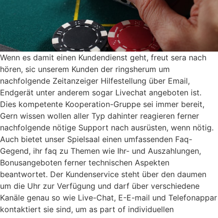
Wenn es damit einen Kundendienst geht, freut sera nach
hören, sic unserem Kunden der ringsherum um
nachfolgende Zeitanzeiger Hilfestellung über Email,
Endgerät unter anderem sogar Livechat angeboten ist.
Dies kompetente Kooperation-Gruppe sei immer bereit,
Gern wissen wollen aller Typ dahinter reagieren ferner
nachfolgende nötige Support nach ausrüsten, wenn nötig.
Auch bietet unser Spielsaal einen umfassenden Faq-
Gegend, ihr faq zu Themen wie Ihr- und Auszahlungen,
Bonusangeboten ferner technischen Aspekten
beantwortet. Der Kundenservice steht über den daumen
um die Uhr zur Verfügung und darf über verschiedene
Kanäle genau so wie Live-Chat, E-E-mail und Telefonappar
kontaktiert sie sind, um as part of individuellen