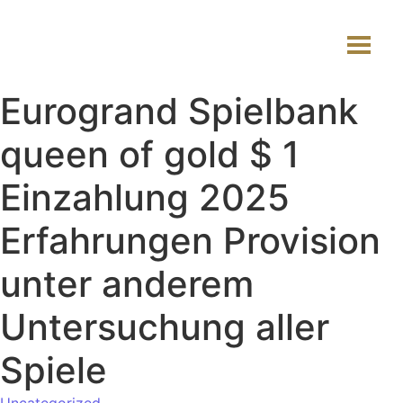
Eurogrand Spielbank
queen of gold $ 1
Einzahlung 2025
Erfahrungen Provision
unter anderem
Untersuchung aller
Spiele